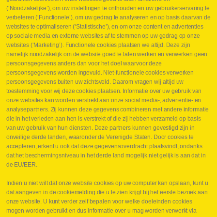
Jobs
(‘Noodzakelijke’), om uw instellingen te onthouden en uw gebruikerservaring te
Contact
verbeteren (‘Functionele’), om uw gedrag te analyseren en op basis daarvan de
websites te optimaliseren (‘Statistische’), en om onze content en advertenties
Leveringen
op sociale media en externe websites af te stemmen op uw gedrag op onze
Drukcontrole set
websites (‘Marketing’). Functionele cookies plaatsen we altijd. Deze zijn
Persmaten
namelijk noodzakelijk om de website goed te laten werken en verwerken geen
Herstellen cilinders
persoonsgegevens anders dan voor het doel waarvoor deze
Hoe opmeten?
persoonsgegevens worden ingevuld. Niet-functionele cookies verwerken
Hydrogroepen
persoonsgegevens buiten uw zichtsveld. Daarom vragen wij altijd uw
Hydraulische slangen
toestemming voor wij deze cookies plaatsen. Informatie over uw gebruik van
onze websites kan worden verstrekt aan onze social media-, advertentie- en
Contact VB Parts
analysepartners. Zij kunnen deze gegevens combineren met andere informatie
Abraham Hansstraat 7
,
B-8800 Roeselare
die in het verleden aan hen is verstrekt of die zij hebben verzameld op basis
Tel.
+32 (0)51 24 06 05
van uw gebruik van hun diensten. Deze partners kunnen gevestigd zijn in
onveilige derde landen, waaronder de Verenigde Staten. Door cookies te
E-mail
info@vbparts.be
accepteren, erkent u ook dat deze gegevensoverdracht plaatsvindt, ondanks
⏳ Laatste maand Webtec-promotie!
dat het beschermingsniveau in het derde land mogelijk niet gelijk is aan dat in
de EU/EER.
1 juni 2026
Promotie Webtec Draagbare Hydraulische Testers
Lees meer NL
Indien u niet wilt dat onze website cookies op uw computer kan opslaan, kunt u
dat aangeven in de cookiemelding die u te zien krijgt bij het eerste bezoek aan
⏳ Laatste kans voor onze promo
onze website. U kunt verder zelf bepalen voor welke doeleinden cookies
snelkoppelingen!
mogen worden gebruikt en dus informatie over u mag worden verwerkt via