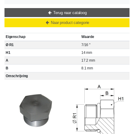
Terug naar cataloog
Naar product categorie
Eigenschap
Waarde
Ø R1
7/16 "
H1
14 mm
A
17.2 mm
B
8.1 mm
Omschrijving