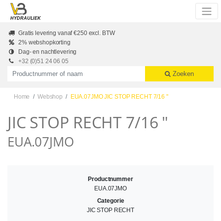
Skip to main content
HYDRAULIEK
Gratis levering vanaf €250 excl. BTW
2% webshopkorting
Dag- en nachtlevering
+32 (0)51 24 06 05
Productnummer of naam
Zoeken
Home
Webshop
EUA.07JMO JIC STOP RECHT 7/16 "
JIC STOP RECHT 7/16 "
EUA.07JMO
Productnummer
EUA.07JMO
Categorie
JIC STOP RECHT