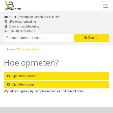
Skip to main content
HYDRAULIEK
Gratis levering vanaf €250 excl. BTW
2% webshopkorting
Dag- en nachtlevering
+32 (0)51 24 06 05
Productnummer of naam
Zoeken
Home
Hoe opmeten?
Hoe opmeten?
Opmeten cilinder
Opmeten pomp
Wij helpen u graag bij het opmeten van een cilinder of pomp.