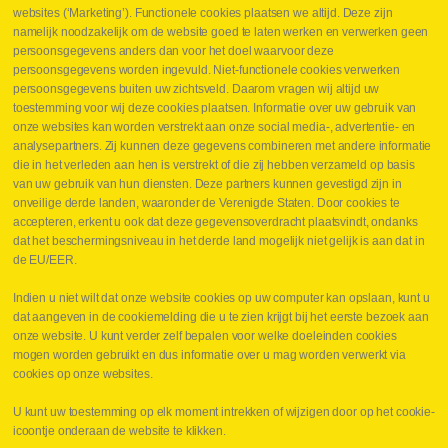
Drukcontrole set
websites (‘Marketing’). Functionele cookies plaatsen we altijd. Deze zijn
Persmaten
namelijk noodzakelijk om de website goed te laten werken en verwerken geen
Herstellen cilinders
persoonsgegevens anders dan voor het doel waarvoor deze
Hoe opmeten?
persoonsgegevens worden ingevuld. Niet-functionele cookies verwerken
Hydrogroepen
persoonsgegevens buiten uw zichtsveld. Daarom vragen wij altijd uw
Hydraulische slangen
toestemming voor wij deze cookies plaatsen. Informatie over uw gebruik van
onze websites kan worden verstrekt aan onze social media-, advertentie- en
Contact VB Parts
analysepartners. Zij kunnen deze gegevens combineren met andere informatie
Abraham Hansstraat 7
,
B-8800 Roeselare
die in het verleden aan hen is verstrekt of die zij hebben verzameld op basis
Tel.
+32 (0)51 24 06 05
van uw gebruik van hun diensten. Deze partners kunnen gevestigd zijn in
onveilige derde landen, waaronder de Verenigde Staten. Door cookies te
E-mail
info@vbparts.be
accepteren, erkent u ook dat deze gegevensoverdracht plaatsvindt, ondanks
⏳ Laatste maand Webtec-promotie!
dat het beschermingsniveau in het derde land mogelijk niet gelijk is aan dat in
de EU/EER.
1 juni 2026
Promotie Webtec Draagbare Hydraulische Testers
Lees meer NL
Indien u niet wilt dat onze website cookies op uw computer kan opslaan, kunt u
dat aangeven in de cookiemelding die u te zien krijgt bij het eerste bezoek aan
⏳ Laatste kans voor onze promo
onze website. U kunt verder zelf bepalen voor welke doeleinden cookies
snelkoppelingen!
mogen worden gebruikt en dus informatie over u mag worden verwerkt via
1 juni 2026
cookies op onze websites.
Lees meer NL
U kunt uw toestemming op elk moment intrekken of wijzigen door op het cookie-
icoontje onderaan de website te klikken.
Copyright
©
2026
VB Parts hydrauliek
Disclaimer
Privacy