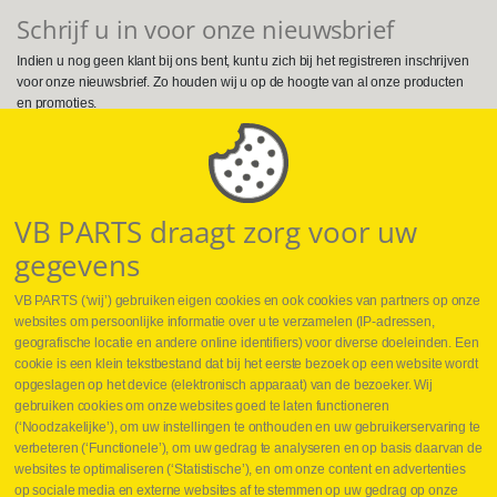
Schrijf u in voor onze nieuwsbrief
Indien u nog geen klant bij ons bent, kunt u zich bij het registreren inschrijven
voor onze nieuwsbrief. Zo houden wij u op de hoogte van al onze producten
en promoties.
Volg ons op Social Media
VB PARTS draagt zorg voor uw
gegevens
VB PARTS (‘wij’) gebruiken eigen cookies en ook cookies van partners op onze
websites om persoonlijke informatie over u te verzamelen (IP-adressen,
geografische locatie en andere online identifiers) voor diverse doeleinden. Een
cookie is een klein tekstbestand dat bij het eerste bezoek op een website wordt
Webshop
opgeslagen op het device (elektronisch apparaat) van de bezoeker. Wij
Nieuws
gebruiken cookies om onze websites goed te laten functioneren
Jobs
(‘Noodzakelijke’), om uw instellingen te onthouden en uw gebruikerservaring te
Contact
verbeteren (‘Functionele’), om uw gedrag te analyseren en op basis daarvan de
websites te optimaliseren (‘Statistische’), en om onze content en advertenties
Leveringen
op sociale media en externe websites af te stemmen op uw gedrag op onze