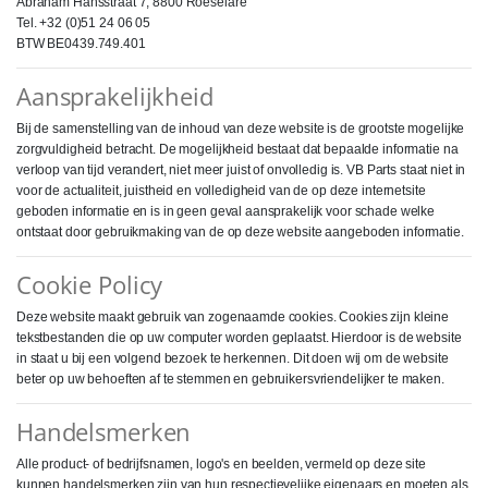
Abraham Hansstraat 7, 8800 Roeselare
Tel. +32 (0)51 24 06 05
BTW BE0439.749.401
Aansprakelijkheid
Bij de samenstelling van de inhoud van deze website is de grootste mogelijke
zorgvuldigheid betracht. De mogelijkheid bestaat dat bepaalde informatie na
verloop van tijd verandert, niet meer juist of onvolledig is. VB Parts staat niet in
voor de actualiteit, juistheid en volledigheid van de op deze internetsite
geboden informatie en is in geen geval aansprakelijk voor schade welke
ontstaat door gebruikmaking van de op deze website aangeboden informatie.
Cookie Policy
Deze website maakt gebruik van zogenaamde cookies. Cookies zijn kleine
tekstbestanden die op uw computer worden geplaatst. Hierdoor is de website
in staat u bij een volgend bezoek te herkennen. Dit doen wij om de website
beter op uw behoeften af te stemmen en gebruikersvriendelijker te maken.
Handelsmerken
Alle product- of bedrijfsnamen, logo's en beelden, vermeld op deze site
kunnen handelsmerken zijn van hun respectievelijke eigenaars en moeten als