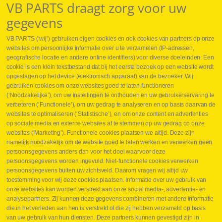
VB PARTS draagt zorg voor uw
gegevens
VB PARTS (‘wij’) gebruiken eigen cookies en ook cookies van partners op onze
websites om persoonlijke informatie over u te verzamelen (IP-adressen,
geografische locatie en andere online identifiers) voor diverse doeleinden. Een
cookie is een klein tekstbestand dat bij het eerste bezoek op een website wordt
Webshop
opgeslagen op het device (elektronisch apparaat) van de bezoeker. Wij
Nieuws
gebruiken cookies om onze websites goed te laten functioneren
Jobs
(‘Noodzakelijke’), om uw instellingen te onthouden en uw gebruikerservaring te
Contact
verbeteren (‘Functionele’), om uw gedrag te analyseren en op basis daarvan de
websites te optimaliseren (‘Statistische’), en om onze content en advertenties
Leveringen
op sociale media en externe websites af te stemmen op uw gedrag op onze
Drukcontrole set
websites (‘Marketing’). Functionele cookies plaatsen we altijd. Deze zijn
Persmaten
namelijk noodzakelijk om de website goed te laten werken en verwerken geen
Herstellen cilinders
persoonsgegevens anders dan voor het doel waarvoor deze
Hoe opmeten?
persoonsgegevens worden ingevuld. Niet-functionele cookies verwerken
Hydrogroepen
persoonsgegevens buiten uw zichtsveld. Daarom vragen wij altijd uw
Hydraulische slangen
toestemming voor wij deze cookies plaatsen. Informatie over uw gebruik van
onze websites kan worden verstrekt aan onze social media-, advertentie- en
Contact VB Parts
analysepartners. Zij kunnen deze gegevens combineren met andere informatie
Abraham Hansstraat 7
,
B-8800 Roeselare
die in het verleden aan hen is verstrekt of die zij hebben verzameld op basis
Tel.
+32 (0)51 24 06 05
van uw gebruik van hun diensten. Deze partners kunnen gevestigd zijn in