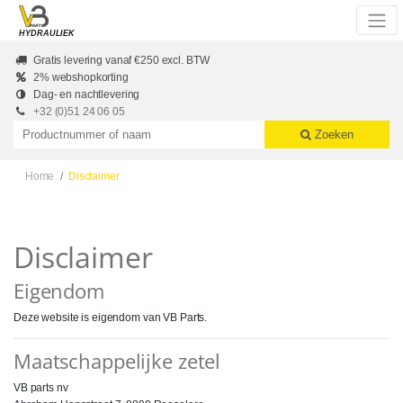
Skip to main content
HYDRAULIEK
Gratis levering vanaf €250 excl. BTW
2% webshopkorting
Dag- en nachtlevering
+32 (0)51 24 06 05
Productnummer of naam
Zoeken
Home
Disclaimer
Disclaimer
Eigendom
Deze website is eigendom van VB Parts.
Maatschappelijke zetel
VB parts nv