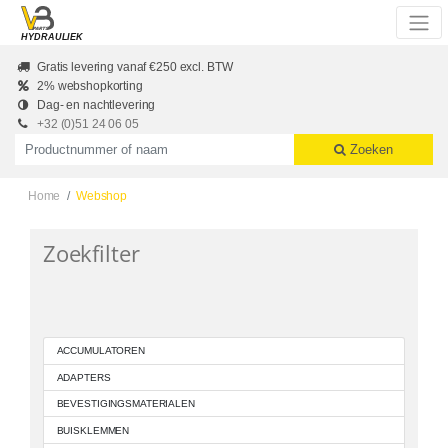
Skip to main content
HYDRAULIEK
Gratis levering vanaf €250 excl. BTW
2% webshopkorting
Dag- en nachtlevering
+32 (0)51 24 06 05
Productnummer of naam
Zoeken
Home
Webshop
Zoekfilter
ACCUMULATOREN
ADAPTERS
BEVESTIGINGSMATERIALEN
BUISKLEMMEN