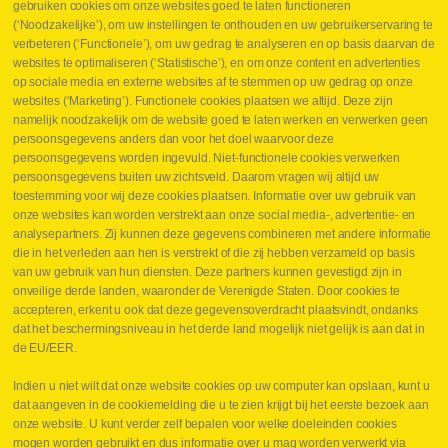
gebruiken cookies om onze websites goed te laten functioneren
Jobs
(‘Noodzakelijke’), om uw instellingen te onthouden en uw gebruikerservaring te
Contact
verbeteren (‘Functionele’), om uw gedrag te analyseren en op basis daarvan de
websites te optimaliseren (‘Statistische’), en om onze content en advertenties
Leveringen
op sociale media en externe websites af te stemmen op uw gedrag op onze
Drukcontrole set
websites (‘Marketing’). Functionele cookies plaatsen we altijd. Deze zijn
Persmaten
namelijk noodzakelijk om de website goed te laten werken en verwerken geen
Herstellen cilinders
persoonsgegevens anders dan voor het doel waarvoor deze
Hoe opmeten?
persoonsgegevens worden ingevuld. Niet-functionele cookies verwerken
Hydrogroepen
persoonsgegevens buiten uw zichtsveld. Daarom vragen wij altijd uw
Hydraulische slangen
toestemming voor wij deze cookies plaatsen. Informatie over uw gebruik van
onze websites kan worden verstrekt aan onze social media-, advertentie- en
Contact VB Parts
analysepartners. Zij kunnen deze gegevens combineren met andere informatie
Abraham Hansstraat 7
,
B-8800 Roeselare
die in het verleden aan hen is verstrekt of die zij hebben verzameld op basis
Tel.
+32 (0)51 24 06 05
van uw gebruik van hun diensten. Deze partners kunnen gevestigd zijn in
onveilige derde landen, waaronder de Verenigde Staten. Door cookies te
E-mail
info@vbparts.be
accepteren, erkent u ook dat deze gegevensoverdracht plaatsvindt, ondanks
⏳ Laatste maand Webtec-promotie!
dat het beschermingsniveau in het derde land mogelijk niet gelijk is aan dat in
de EU/EER.
1 juni 2026
Promotie Webtec Draagbare Hydraulische Testers
Lees meer NL
Indien u niet wilt dat onze website cookies op uw computer kan opslaan, kunt u
dat aangeven in de cookiemelding die u te zien krijgt bij het eerste bezoek aan
⏳ Laatste kans voor onze promo
onze website. U kunt verder zelf bepalen voor welke doeleinden cookies
snelkoppelingen!
mogen worden gebruikt en dus informatie over u mag worden verwerkt via