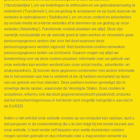
Jobs
(‘Noodzakelijke’), om uw instellingen te onthouden en uw gebruikerservaring te
Contact
verbeteren (‘Functionele’), om uw gedrag te analyseren en op basis daarvan de
websites te optimaliseren (‘Statistische’), en om onze content en advertenties
Leveringen
op sociale media en externe websites af te stemmen op uw gedrag op onze
Drukcontrole set
websites (‘Marketing’). Functionele cookies plaatsen we altijd. Deze zijn
Persmaten
namelijk noodzakelijk om de website goed te laten werken en verwerken geen
Herstellen cilinders
persoonsgegevens anders dan voor het doel waarvoor deze
Hoe opmeten?
persoonsgegevens worden ingevuld. Niet-functionele cookies verwerken
Hydrogroepen
persoonsgegevens buiten uw zichtsveld. Daarom vragen wij altijd uw
Hydraulische slangen
toestemming voor wij deze cookies plaatsen. Informatie over uw gebruik van
onze websites kan worden verstrekt aan onze social media-, advertentie- en
Contact VB Parts
analysepartners. Zij kunnen deze gegevens combineren met andere informatie
Abraham Hansstraat 7
,
B-8800 Roeselare
die in het verleden aan hen is verstrekt of die zij hebben verzameld op basis
Tel.
+32 (0)51 24 06 05
van uw gebruik van hun diensten. Deze partners kunnen gevestigd zijn in
onveilige derde landen, waaronder de Verenigde Staten. Door cookies te
E-mail
info@vbparts.be
accepteren, erkent u ook dat deze gegevensoverdracht plaatsvindt, ondanks
⏳ Laatste maand Webtec-promotie!
dat het beschermingsniveau in het derde land mogelijk niet gelijk is aan dat in
de EU/EER.
1 juni 2026
Promotie Webtec Draagbare Hydraulische Testers
Lees meer NL
Indien u niet wilt dat onze website cookies op uw computer kan opslaan, kunt u
dat aangeven in de cookiemelding die u te zien krijgt bij het eerste bezoek aan
⏳ Laatste kans voor onze promo
onze website. U kunt verder zelf bepalen voor welke doeleinden cookies
snelkoppelingen!
mogen worden gebruikt en dus informatie over u mag worden verwerkt via