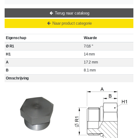
Terug naar cataloog
Naar product categorie
Eigenschap
Waarde
Ø R1
7/16 "
H1
14 mm
A
17.2 mm
B
8.1 mm
Omschrijving