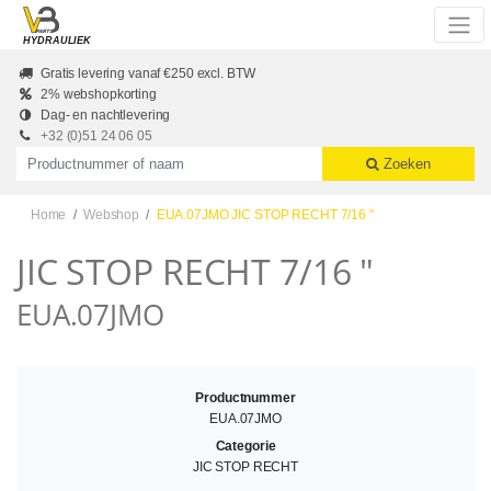
Skip to main content
HYDRAULIEK
Gratis levering vanaf €250 excl. BTW
2% webshopkorting
Dag- en nachtlevering
+32 (0)51 24 06 05
Productnummer of naam
Zoeken
Home
Webshop
EUA.07JMO JIC STOP RECHT 7/16 "
JIC STOP RECHT 7/16 "
EUA.07JMO
Productnummer
EUA.07JMO
Categorie
JIC STOP RECHT