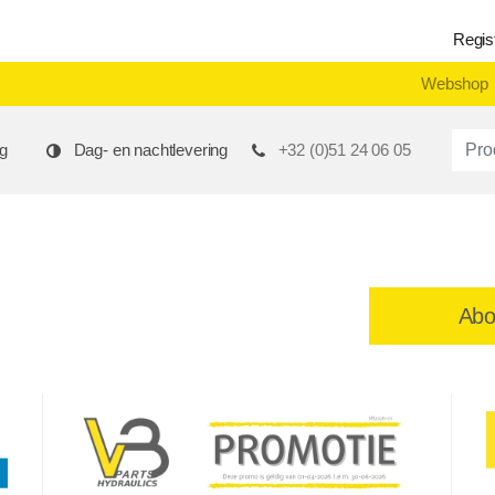
Regis
Webshop
Produ
g
Dag- en nachtlevering
+32 (0)51 24 06 05
Abo