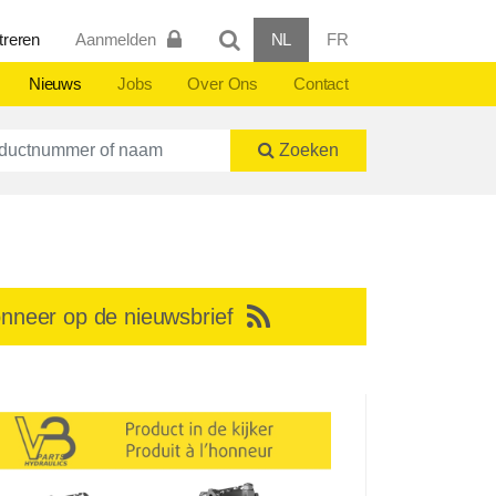
treren
Aanmelden
NL
FR
Nieuws
Jobs
Over Ons
Contact
ctnummer of naam
Zoeken
nneer op de nieuwsbrief