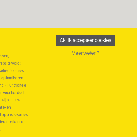
Ok, ik accepteer cookies
Meer weten?
essen,
aatste maand Webtec-promotie!
website wordt
 2026
elijke’), om uw
tie Webtec Draagbare Hydraulische Testers
Lees
e optimaliseren
NL
ng’). Functionele
aatste kans voor onze promo
n voor het doel
lkoppelingen!
ij altijd uw
tie- en
 2026
d op basis van uw
s meer NL
teren, erkent u
.