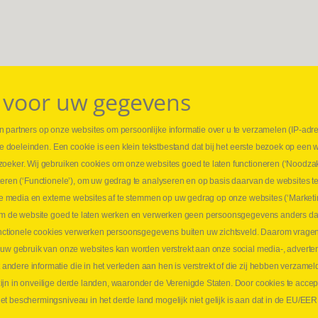
 voor uw gegevens
 partners op onze websites om persoonlijke informatie over u te verzamelen (IP-adr
⏳ L
rse doeleinden. Een cookie is een klein tekstbestand dat bij het eerste bezoek op een 
t
1 juni
zoeker. Wij gebruiken cookies om onze websites goed te laten functioneren (‘Noodzak
Promo
teren (‘Functionele’), om uw gedrag te analyseren en op basis daarvan de websites t
ders
meer 
iale media en externe websites af te stemmen op uw gedrag op onze websites (‘Marketi
⏳ L
k om de website goed te laten werken en verwerken geen persoonsgegevens anders da
sne
tionele cookies verwerken persoonsgegevens buiten uw zichtsveld. Daarom vragen w
langen
 uw gebruik van onze websites kan worden verstrekt aan onze social media-, adverten
1 juni
dere informatie die in het verleden aan hen is verstrekt of die zij hebben verzamel
Lee
jn in onveilige derde landen, waaronder de Verenigde Staten. Door cookies te accep
t beschermingsniveau in het derde land mogelijk niet gelijk is aan dat in de EU/EER