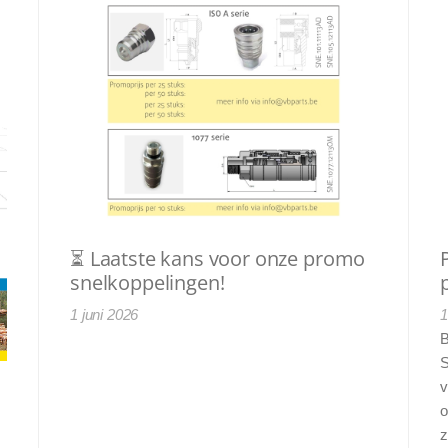
⏳ Laatste kans voor onze promo
snelkoppelingen!
1 juni 2026
1
B
S
v
o
z