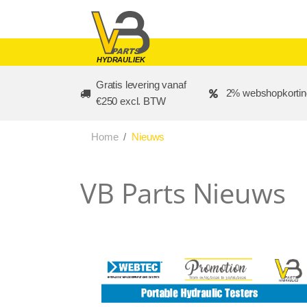
Skip to main content
HYDRAULIEK
Gratis levering vanaf
2% webshopkortin
€250 excl. BTW
Home
Nieuws
VB Parts Nieuws