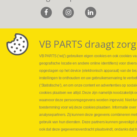
VB PARTS draagt zorg
VB PARTS (‘wij’) gebruiken eigen cookies en ook cookies van
Webshop
Leveringen
geografische locatie en andere online identifiers) voor dive
Nieuws
Drukcontrole se
opgeslagen op het device (elektronisch apparaat) van de be
Jobs
Persmaten
instellingen te onthouden en uw gebruikerservaring te verbe
Contact
Herstellen cilin
(‘Statistische’), en om onze content en advertenties op soc
Hoe opmeten?
cookies plaatsen we altijd. Deze zijn namelijk noodzakelij
Hydrogroepen
waarvoor deze persoonsgegevens worden ingevuld. Niet-func
Hydraulische s
toestemming voor wij deze cookies plaatsen. Informatie over
analysepartners. Zij kunnen deze gegevens combineren met an
Contact VB Parts
gebruik van hun diensten. Deze partners kunnen gevestigd zi
Abraham Hansstraat 7
,
B-8800 Roeselare
ook dat deze gegevensoverdracht plaatsvindt, ondanks dat he
Tel.
+32 (0)51 24 06 05