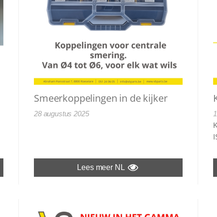
Smeerkoppelingen in de kijker
28 augustus 2025
1
K
I
Lees meer NL