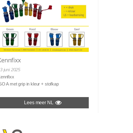
Kennfixx
3 juni 2025
ennfixx
SO A met grip in kleur + stofkap
Lees meer NL