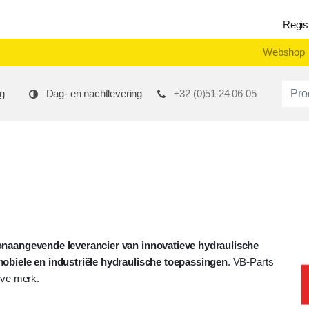
Regis
Webshop
Produ
g
Dag- en nachtlevering
+32 (0)51 24 06 05
onaangevende leverancier van innovatieve hydraulische
obiele en industriële hydraulische toepassingen
. VB-Parts
ieve merk.