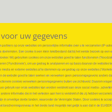
 voor uw gegevens
 partners op onze websites om persoonlijke informatie over u te verzamelen (IP-adr
⏳ L
rse doeleinden. Een cookie is een klein tekstbestand dat bij het eerste bezoek op een 
t
1 juni
zoeker. Wij gebruiken cookies om onze websites goed te laten functioneren (‘Noodzak
Promo
teren (‘Functionele’), om uw gedrag te analyseren en op basis daarvan de websites t
ders
meer 
iale media en externe websites af te stemmen op uw gedrag op onze websites (‘Marketi
⏳ L
k om de website goed te laten werken en verwerken geen persoonsgegevens anders da
sne
tionele cookies verwerken persoonsgegevens buiten uw zichtsveld. Daarom vragen w
langen
 uw gebruik van onze websites kan worden verstrekt aan onze social media-, adverten
1 juni
dere informatie die in het verleden aan hen is verstrekt of die zij hebben verzamel
Lee
jn in onveilige derde landen, waaronder de Verenigde Staten. Door cookies te accep
t beschermingsniveau in het derde land mogelijk niet gelijk is aan dat in de EU/EER