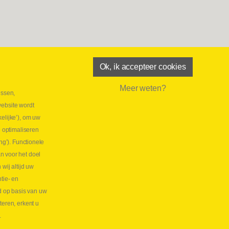
Ok, ik accepteer cookies
Meer weten?
essen,
aatste maand Webtec-promotie!
website wordt
 2026
elijke’), om uw
tie Webtec Draagbare Hydraulische Testers
Lees
e optimaliseren
NL
ng’). Functionele
aatste kans voor onze promo
n voor het doel
lkoppelingen!
ij altijd uw
tie- en
 2026
d op basis van uw
s meer NL
teren, erkent u
.