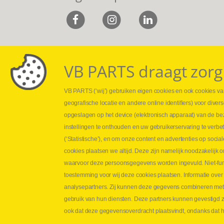
VB PARTS draagt zorg
VB PARTS (‘wij’) gebruiken eigen cookies en ook cookies van
Webshop
Leveringen
geografische locatie en andere online identifiers) voor dive
Nieuws
Drukcontrole se
opgeslagen op het device (elektronisch apparaat) van de be
Jobs
Persmaten
instellingen te onthouden en uw gebruikerservaring te verbe
Contact
Herstellen cilin
(‘Statistische’), en om onze content en advertenties op soc
Hoe opmeten?
cookies plaatsen we altijd. Deze zijn namelijk noodzakelij
Hydrogroepen
waarvoor deze persoonsgegevens worden ingevuld. Niet-func
Hydraulische s
toestemming voor wij deze cookies plaatsen. Informatie over
analysepartners. Zij kunnen deze gegevens combineren met an
Contact VB Parts
gebruik van hun diensten. Deze partners kunnen gevestigd zi
Abraham Hansstraat 7
,
B-8800 Roeselare
ook dat deze gegevensoverdracht plaatsvindt, ondanks dat he
Tel.
+32 (0)51 24 06 05