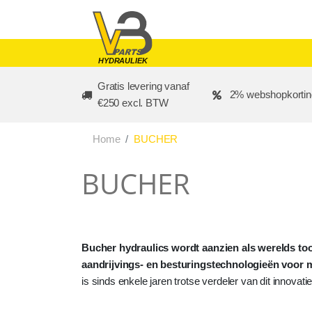
Skip to main content
HYDRAULIEK
Gratis levering vanaf
2% webshopkortin
€250 excl. BTW
Home
BUCHER
BUCHER
Bucher hydraulics wordt aanzien als werelds to
aandrijvings- en besturingstechnologieën voor m
is sinds enkele jaren trotse verdeler van dit innovat