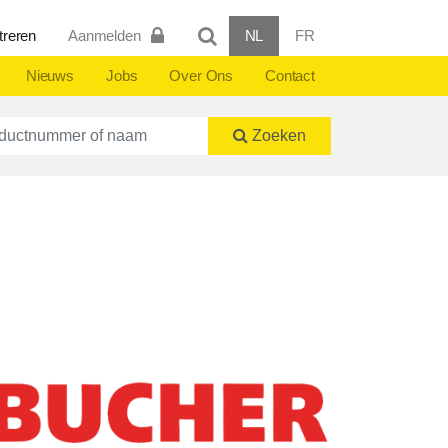
treren
Aanmelden
NL
FR
Nieuws
Jobs
Over Ons
Contact
ctnummer of naam
Zoeken