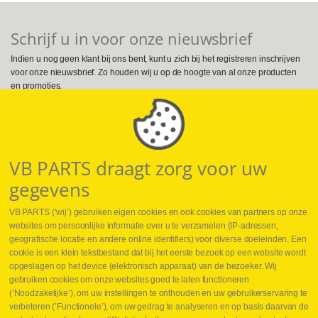
Schrijf u in voor onze nieuwsbrief
Indien u nog geen klant bij ons bent, kunt u zich bij het registreren inschrijven
voor onze nieuwsbrief. Zo houden wij u op de hoogte van al onze producten
en promoties.
Volg ons op Social Media
VB PARTS draagt zorg voor uw
gegevens
VB PARTS (‘wij’) gebruiken eigen cookies en ook cookies van partners op onze
websites om persoonlijke informatie over u te verzamelen (IP-adressen,
geografische locatie en andere online identifiers) voor diverse doeleinden. Een
cookie is een klein tekstbestand dat bij het eerste bezoek op een website wordt
Webshop
opgeslagen op het device (elektronisch apparaat) van de bezoeker. Wij
Nieuws
gebruiken cookies om onze websites goed te laten functioneren
Jobs
(‘Noodzakelijke’), om uw instellingen te onthouden en uw gebruikerservaring te
Contact
verbeteren (‘Functionele’), om uw gedrag te analyseren en op basis daarvan de