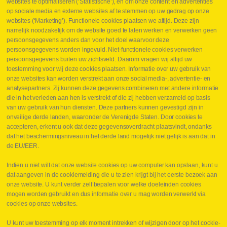
websites te optimaliseren (‘Statistische’), en om onze content en advertenties
Leveringen
op sociale media en externe websites af te stemmen op uw gedrag op onze
Drukcontrole set
websites (‘Marketing’). Functionele cookies plaatsen we altijd. Deze zijn
Persmaten
namelijk noodzakelijk om de website goed te laten werken en verwerken geen
Herstellen cilinders
persoonsgegevens anders dan voor het doel waarvoor deze
Hoe opmeten?
persoonsgegevens worden ingevuld. Niet-functionele cookies verwerken
Hydrogroepen
persoonsgegevens buiten uw zichtsveld. Daarom vragen wij altijd uw
Hydraulische slangen
toestemming voor wij deze cookies plaatsen. Informatie over uw gebruik van
onze websites kan worden verstrekt aan onze social media-, advertentie- en
Contact VB Parts
analysepartners. Zij kunnen deze gegevens combineren met andere informatie
Abraham Hansstraat 7
,
B-8800 Roeselare
die in het verleden aan hen is verstrekt of die zij hebben verzameld op basis
Tel.
+32 (0)51 24 06 05
van uw gebruik van hun diensten. Deze partners kunnen gevestigd zijn in
onveilige derde landen, waaronder de Verenigde Staten. Door cookies te
E-mail
info@vbparts.be
accepteren, erkent u ook dat deze gegevensoverdracht plaatsvindt, ondanks
⏳ Laatste maand Webtec-promotie!
dat het beschermingsniveau in het derde land mogelijk niet gelijk is aan dat in
de EU/EER.
1 juni 2026
Promotie Webtec Draagbare Hydraulische Testers
Lees meer NL
Indien u niet wilt dat onze website cookies op uw computer kan opslaan, kunt u
dat aangeven in de cookiemelding die u te zien krijgt bij het eerste bezoek aan
⏳ Laatste kans voor onze promo
onze website. U kunt verder zelf bepalen voor welke doeleinden cookies
snelkoppelingen!
mogen worden gebruikt en dus informatie over u mag worden verwerkt via
1 juni 2026
cookies op onze websites.
Lees meer NL
U kunt uw toestemming op elk moment intrekken of wijzigen door op het cookie-