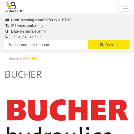
Skip to main content
HYDRAULIEK
Gratis levering vanaf €250 excl. BTW
2% webshopkorting
Dag- en nachtlevering
+32 (0)51 24 06 05
Productnummer of naam
Zoeken
Home
BUCHER
BUCHER