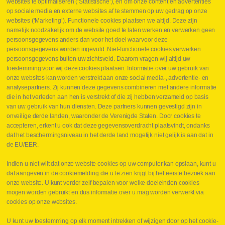
websites te optimaliseren (‘Statistische’), en om onze content en advertenties
Leveringen
op sociale media en externe websites af te stemmen op uw gedrag op onze
Drukcontrole set
websites (‘Marketing’). Functionele cookies plaatsen we altijd. Deze zijn
Persmaten
namelijk noodzakelijk om de website goed te laten werken en verwerken geen
Herstellen cilinders
persoonsgegevens anders dan voor het doel waarvoor deze
Hoe opmeten?
persoonsgegevens worden ingevuld. Niet-functionele cookies verwerken
Hydrogroepen
persoonsgegevens buiten uw zichtsveld. Daarom vragen wij altijd uw
Hydraulische slangen
toestemming voor wij deze cookies plaatsen. Informatie over uw gebruik van
onze websites kan worden verstrekt aan onze social media-, advertentie- en
Contact VB Parts
analysepartners. Zij kunnen deze gegevens combineren met andere informatie
Abraham Hansstraat 7
,
B-8800 Roeselare
die in het verleden aan hen is verstrekt of die zij hebben verzameld op basis
Tel.
+32 (0)51 24 06 05
van uw gebruik van hun diensten. Deze partners kunnen gevestigd zijn in
onveilige derde landen, waaronder de Verenigde Staten. Door cookies te
E-mail
info@vbparts.be
accepteren, erkent u ook dat deze gegevensoverdracht plaatsvindt, ondanks
⏳ Laatste maand Webtec-promotie!
dat het beschermingsniveau in het derde land mogelijk niet gelijk is aan dat in
de EU/EER.
1 juni 2026
Promotie Webtec Draagbare Hydraulische Testers
Lees meer NL
Indien u niet wilt dat onze website cookies op uw computer kan opslaan, kunt u
dat aangeven in de cookiemelding die u te zien krijgt bij het eerste bezoek aan
⏳ Laatste kans voor onze promo
onze website. U kunt verder zelf bepalen voor welke doeleinden cookies
snelkoppelingen!
mogen worden gebruikt en dus informatie over u mag worden verwerkt via
1 juni 2026
cookies op onze websites.
Lees meer NL
U kunt uw toestemming op elk moment intrekken of wijzigen door op het cookie-