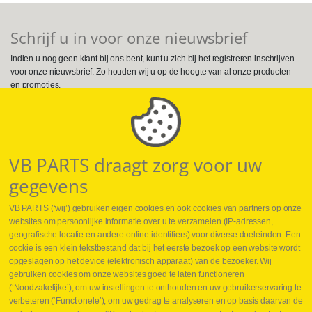
Schrijf u in voor onze nieuwsbrief
Indien u nog geen klant bij ons bent, kunt u zich bij het registreren inschrijven
voor onze nieuwsbrief. Zo houden wij u op de hoogte van al onze producten
en promoties.
Volg ons op Social Media
VB PARTS draagt zorg voor uw
gegevens
VB PARTS (‘wij’) gebruiken eigen cookies en ook cookies van partners op onze
websites om persoonlijke informatie over u te verzamelen (IP-adressen,
geografische locatie en andere online identifiers) voor diverse doeleinden. Een
cookie is een klein tekstbestand dat bij het eerste bezoek op een website wordt
Webshop
opgeslagen op het device (elektronisch apparaat) van de bezoeker. Wij
Nieuws
gebruiken cookies om onze websites goed te laten functioneren
Jobs
(‘Noodzakelijke’), om uw instellingen te onthouden en uw gebruikerservaring te
Contact
verbeteren (‘Functionele’), om uw gedrag te analyseren en op basis daarvan de