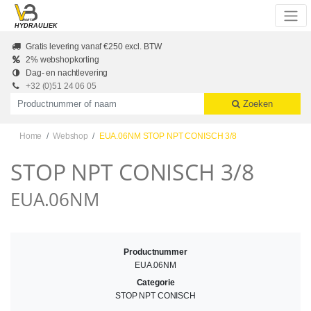
Skip to main content
HYDRAULIEK
Gratis levering vanaf €250 excl. BTW
2% webshopkorting
Dag- en nachtlevering
+32 (0)51 24 06 05
Productnummer of naam
Zoeken
Home
Webshop
EUA.06NM STOP NPT CONISCH 3/8
STOP NPT CONISCH 3/8
EUA.06NM
Productnummer
EUA.06NM
Categorie
STOP NPT CONISCH