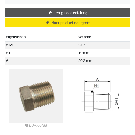
Terug naar cataloog
Naar product categorie
Eigenschap
Waarde
Ø R1
3/8 "
H1
19 mm
A
20.2 mm
EUA.06NM