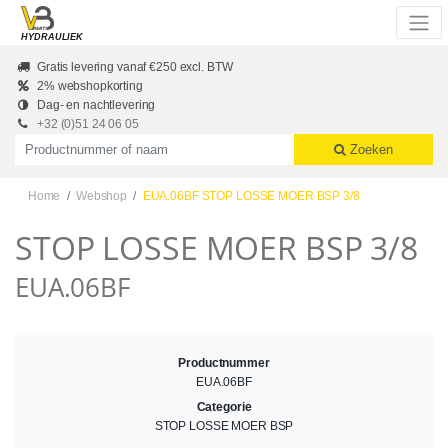
Skip to main content
HYDRAULIEK
Gratis levering vanaf €250 excl. BTW
2% webshopkorting
Dag- en nachtlevering
+32 (0)51 24 06 05
Productnummer of naam
Zoeken
Home
Webshop
EUA.06BF STOP LOSSE MOER BSP 3/8
STOP LOSSE MOER BSP 3/8
EUA.06BF
Productnummer
EUA.06BF
Categorie
STOP LOSSE MOER BSP