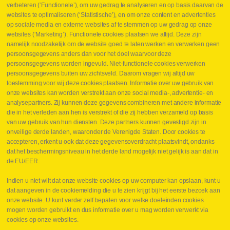
Contact
verbeteren (‘Functionele’), om uw gedrag te analyseren en op basis daarvan de
websites te optimaliseren (‘Statistische’), en om onze content en advertenties
Leveringen
op sociale media en externe websites af te stemmen op uw gedrag op onze
Drukcontrole set
websites (‘Marketing’). Functionele cookies plaatsen we altijd. Deze zijn
Persmaten
namelijk noodzakelijk om de website goed te laten werken en verwerken geen
Herstellen cilinders
persoonsgegevens anders dan voor het doel waarvoor deze
Hoe opmeten?
persoonsgegevens worden ingevuld. Niet-functionele cookies verwerken
Hydrogroepen
persoonsgegevens buiten uw zichtsveld. Daarom vragen wij altijd uw
Hydraulische slangen
toestemming voor wij deze cookies plaatsen. Informatie over uw gebruik van
onze websites kan worden verstrekt aan onze social media-, advertentie- en
Contact VB Parts
analysepartners. Zij kunnen deze gegevens combineren met andere informatie
Abraham Hansstraat 7
,
B-8800 Roeselare
die in het verleden aan hen is verstrekt of die zij hebben verzameld op basis
Tel.
+32 (0)51 24 06 05
van uw gebruik van hun diensten. Deze partners kunnen gevestigd zijn in
onveilige derde landen, waaronder de Verenigde Staten. Door cookies te
E-mail
info@vbparts.be
accepteren, erkent u ook dat deze gegevensoverdracht plaatsvindt, ondanks
⏳ Laatste maand Webtec-promotie!
dat het beschermingsniveau in het derde land mogelijk niet gelijk is aan dat in
de EU/EER.
1 juni 2026
Promotie Webtec Draagbare Hydraulische Testers
Lees meer NL
Indien u niet wilt dat onze website cookies op uw computer kan opslaan, kunt u
dat aangeven in de cookiemelding die u te zien krijgt bij het eerste bezoek aan
⏳ Laatste kans voor onze promo
onze website. U kunt verder zelf bepalen voor welke doeleinden cookies
snelkoppelingen!
mogen worden gebruikt en dus informatie over u mag worden verwerkt via
1 juni 2026
cookies op onze websites.
Lees meer NL