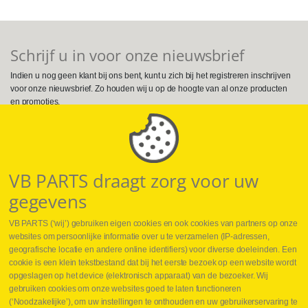
Schrijf u in voor onze nieuwsbrief
Indien u nog geen klant bij ons bent, kunt u zich bij het registreren inschrijven
voor onze nieuwsbrief. Zo houden wij u op de hoogte van al onze producten
en promoties.
Volg ons op Social Media
VB PARTS draagt zorg voor uw
gegevens
VB PARTS (‘wij’) gebruiken eigen cookies en ook cookies van partners op onze
websites om persoonlijke informatie over u te verzamelen (IP-adressen,
geografische locatie en andere online identifiers) voor diverse doeleinden. Een
cookie is een klein tekstbestand dat bij het eerste bezoek op een website wordt
Webshop
opgeslagen op het device (elektronisch apparaat) van de bezoeker. Wij
Nieuws
gebruiken cookies om onze websites goed te laten functioneren
Jobs
(‘Noodzakelijke’), om uw instellingen te onthouden en uw gebruikerservaring te