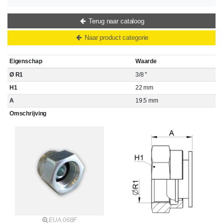
Terug naar cataloog
Naar product categorie
Eigenschap
Waarde
Ø R1
3/8 "
H1
22 mm
A
19.5 mm
Omschrijving
EUA.06BF