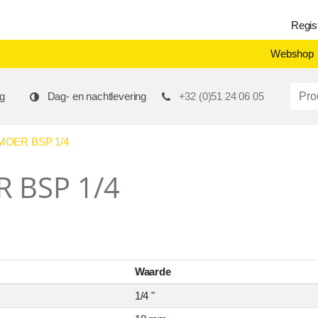
Regis
Webshop
Produ
g
Dag- en nachtlevering
+32 (0)51 24 06 05
MOER BSP 1/4
 BSP 1/4
Waarde
1/4 "