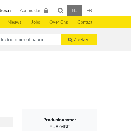
treren
Aanmelden
NL
FR
Nieuws
Jobs
Over Ons
Contact
ctnummer of naam
Zoeken
Productnummer
EUA.04BF