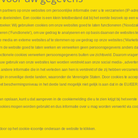
 partners op onze websites om persoonlijke informatie over u te verzamelen (IP-adr
⏳ L
rse doeleinden. Een cookie is een klein tekstbestand dat bij het eerste bezoek op een 
t
1 juni
zoeker. Wij gebruiken cookies om onze websites goed te laten functioneren (‘Noodzak
Promo
teren (‘Functionele’), om uw gedrag te analyseren en op basis daarvan de websites t
ders
meer 
iale media en externe websites af te stemmen op uw gedrag op onze websites (‘Marketi
⏳ L
k om de website goed te laten werken en verwerken geen persoonsgegevens anders da
sne
tionele cookies verwerken persoonsgegevens buiten uw zichtsveld. Daarom vragen w
langen
 uw gebruik van onze websites kan worden verstrekt aan onze social media-, adverten
1 juni
dere informatie die in het verleden aan hen is verstrekt of die zij hebben verzamel
Lee
jn in onveilige derde landen, waaronder de Verenigde Staten. Door cookies te accep
t beschermingsniveau in het derde land mogelijk niet gelijk is aan dat in de EU/EER
an opslaan, kunt u dat aangeven in de cookiemelding die u te zien krijgt bij het eers
cookies mogen worden gebruikt en dus informatie over u mag worden verwerkt via co
aimer
Privacy
Algemene verkoopsvoorwaarden
oor op het cookie-icoontje onderaan de website te klikken.