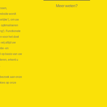
Meer weten?
essen,
aatste maand Webtec-promotie!
website wordt
 2026
elijke’), om uw
tie Webtec Draagbare Hydraulische Testers
Lees
e optimaliseren
NL
ng’). Functionele
aatste kans voor onze promo
n voor het doel
lkoppelingen!
ij altijd uw
tie- en
 2026
d op basis van uw
s meer NL
teren, erkent u
.
te bezoek aan onze
okies op onze