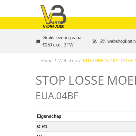
Skip to main content
HYDRAULIEK
Gratis levering vanaf
2% webshopkortin
€250 excl. BTW
Home
Webshop
EUA.04BF STOP LOSSE 
STOP LOSSE MOER
EUA.04BF
Eigenschap
Ø R1