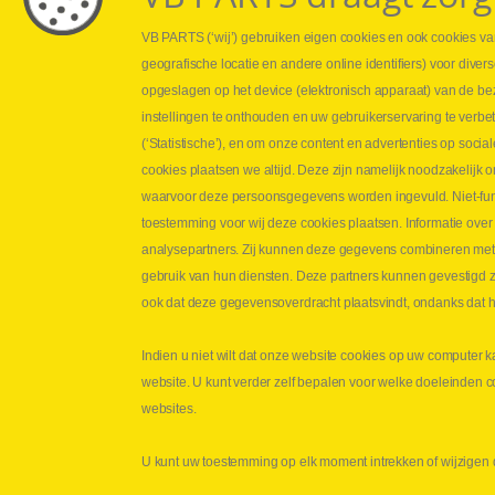
VB PARTS (‘wij’) gebruiken eigen cookies en ook cookies van
Webshop
Leveringen
geografische locatie en andere online identifiers) voor dive
Nieuws
Drukcontrole se
opgeslagen op het device (elektronisch apparaat) van de be
Jobs
Persmaten
instellingen te onthouden en uw gebruikerservaring te verbe
Contact
Herstellen cilin
(‘Statistische’), en om onze content en advertenties op soc
Hoe opmeten?
cookies plaatsen we altijd. Deze zijn namelijk noodzakelij
Hydrogroepen
waarvoor deze persoonsgegevens worden ingevuld. Niet-func
Hydraulische s
toestemming voor wij deze cookies plaatsen. Informatie over
analysepartners. Zij kunnen deze gegevens combineren met an
Contact VB Parts
gebruik van hun diensten. Deze partners kunnen gevestigd zi
Abraham Hansstraat 7
,
B-8800 Roeselare
ook dat deze gegevensoverdracht plaatsvindt, ondanks dat he
Tel.
+32 (0)51 24 06 05
Indien u niet wilt dat onze website cookies op uw computer k
E-mail
info@vbparts.be
website. U kunt verder zelf bepalen voor welke doeleinden 
Copyright
©
2026
VB Parts hydrauliek
Discl
websites.
U kunt uw toestemming op elk moment intrekken of wijzigen d