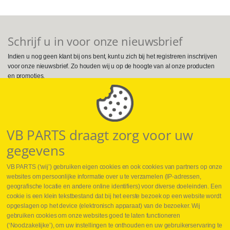
Schrijf u in voor onze nieuwsbrief
Indien u nog geen klant bij ons bent, kunt u zich bij het registreren inschrijven
voor onze nieuwsbrief. Zo houden wij u op de hoogte van al onze producten
en promoties.
Volg ons op Social Media
VB PARTS draagt zorg voor uw
gegevens
VB PARTS (‘wij’) gebruiken eigen cookies en ook cookies van partners op onze
websites om persoonlijke informatie over u te verzamelen (IP-adressen,
geografische locatie en andere online identifiers) voor diverse doeleinden. Een
cookie is een klein tekstbestand dat bij het eerste bezoek op een website wordt
Webshop
opgeslagen op het device (elektronisch apparaat) van de bezoeker. Wij
Nieuws
gebruiken cookies om onze websites goed te laten functioneren
Jobs
(‘Noodzakelijke’), om uw instellingen te onthouden en uw gebruikerservaring te