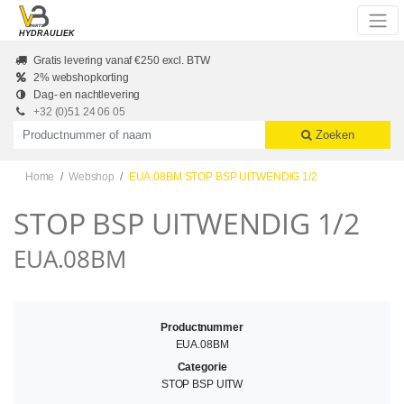
Skip to main content
HYDRAULIEK
Gratis levering vanaf €250 excl. BTW
2% webshopkorting
Dag- en nachtlevering
+32 (0)51 24 06 05
Productnummer of naam
Zoeken
Home
Webshop
EUA.08BM STOP BSP UITWENDIG 1/2
STOP BSP UITWENDIG 1/2
EUA.08BM
Productnummer
EUA.08BM
Categorie
STOP BSP UITW