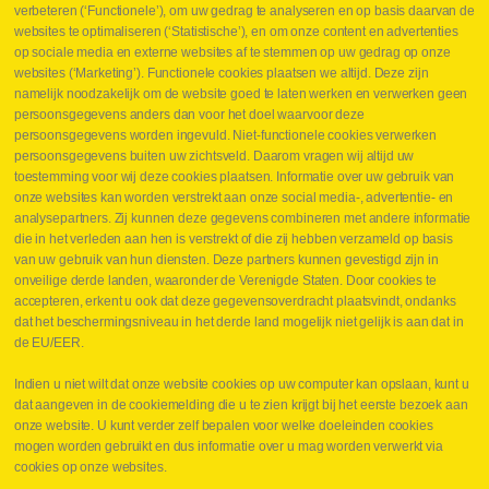
Contact
verbeteren (‘Functionele’), om uw gedrag te analyseren en op basis daarvan de
websites te optimaliseren (‘Statistische’), en om onze content en advertenties
Leveringen
op sociale media en externe websites af te stemmen op uw gedrag op onze
Drukcontrole set
websites (‘Marketing’). Functionele cookies plaatsen we altijd. Deze zijn
Persmaten
namelijk noodzakelijk om de website goed te laten werken en verwerken geen
Herstellen cilinders
persoonsgegevens anders dan voor het doel waarvoor deze
Hoe opmeten?
persoonsgegevens worden ingevuld. Niet-functionele cookies verwerken
Hydrogroepen
persoonsgegevens buiten uw zichtsveld. Daarom vragen wij altijd uw
Hydraulische slangen
toestemming voor wij deze cookies plaatsen. Informatie over uw gebruik van
onze websites kan worden verstrekt aan onze social media-, advertentie- en
Contact VB Parts
analysepartners. Zij kunnen deze gegevens combineren met andere informatie
Abraham Hansstraat 7
,
B-8800 Roeselare
die in het verleden aan hen is verstrekt of die zij hebben verzameld op basis
Tel.
+32 (0)51 24 06 05
van uw gebruik van hun diensten. Deze partners kunnen gevestigd zijn in
onveilige derde landen, waaronder de Verenigde Staten. Door cookies te
E-mail
info@vbparts.be
accepteren, erkent u ook dat deze gegevensoverdracht plaatsvindt, ondanks
⏳ Laatste maand Webtec-promotie!
dat het beschermingsniveau in het derde land mogelijk niet gelijk is aan dat in
de EU/EER.
1 juni 2026
Promotie Webtec Draagbare Hydraulische Testers
Lees meer NL
Indien u niet wilt dat onze website cookies op uw computer kan opslaan, kunt u
dat aangeven in de cookiemelding die u te zien krijgt bij het eerste bezoek aan
⏳ Laatste kans voor onze promo
onze website. U kunt verder zelf bepalen voor welke doeleinden cookies
snelkoppelingen!
mogen worden gebruikt en dus informatie over u mag worden verwerkt via
1 juni 2026
cookies op onze websites.
Lees meer NL