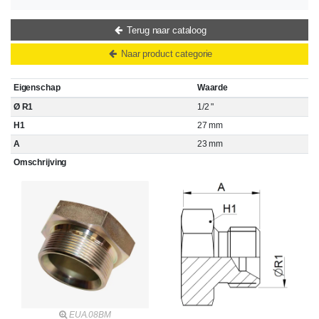
Terug naar cataloog
Naar product categorie
Eigenschap
Waarde
Ø R1
1/2 "
H1
27 mm
A
23 mm
Omschrijving
EUA.08BM