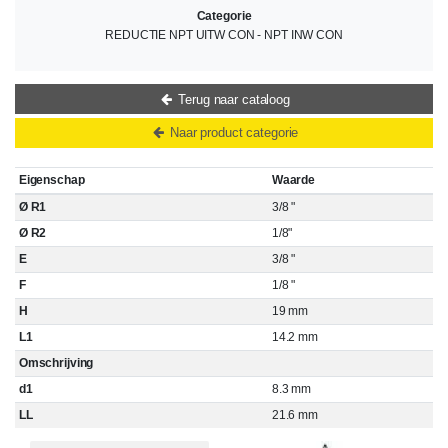
Categorie
REDUCTIE NPT UITW CON - NPT INW CON
Terug naar cataloog
Naar product categorie
Eigenschap
Waarde
Ø R1
3/8 "
Ø R2
1/8"
E
3/8 "
F
1/8 "
H
19 mm
L1
14.2 mm
Omschrijving
d1
8.3 mm
LL
21.6 mm