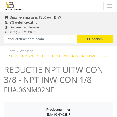
Skip to main content
HYDRAULIEK
Gratis levering vanaf €250 excl. BTW
2% webshopkorting
Dag- en nachtlevering
+32 (0)51 24 06 05
Productnummer of naam
Zoeken
Home
Webshop
EUA.06NM02NF REDUCTIE NPT UITW CON 3/8 - NPT INW CON 1/8
REDUCTIE NPT UITW CON
3/8 - NPT INW CON 1/8
EUA.06NM02NF
Productnummer
EUA.06NM02NF