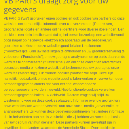
VB PARTS draagt zorg voor uw
gegevens
VB PARTS (‘wij’) gebruiken eigen cookies en ook cookies van partners op onze
websites om persoonlijke informatie over u te verzamelen (IP-adressen,
geografische locatie en andere online identifiers) voor diverse doeleinden. Een
cookie is een klein tekstbestand dat bij het eerste bezoek op een website wordt
Webshop
opgeslagen op het device (elektronisch apparaat) van de bezoeker. Wij
Nieuws
gebruiken cookies om onze websites goed te laten functioneren
Jobs
(‘Noodzakelijke’), om uw instellingen te onthouden en uw gebruikerservaring te
Contact
verbeteren (‘Functionele’), om uw gedrag te analyseren en op basis daarvan de
websites te optimaliseren (‘Statistische’), en om onze content en advertenties
Leveringen
op sociale media en externe websites af te stemmen op uw gedrag op onze
Drukcontrole set
websites (‘Marketing’). Functionele cookies plaatsen we altijd. Deze zijn
Persmaten
namelijk noodzakelijk om de website goed te laten werken en verwerken geen
Herstellen cilinders
persoonsgegevens anders dan voor het doel waarvoor deze
Hoe opmeten?
persoonsgegevens worden ingevuld. Niet-functionele cookies verwerken
Hydrogroepen
persoonsgegevens buiten uw zichtsveld. Daarom vragen wij altijd uw
Hydraulische slangen
toestemming voor wij deze cookies plaatsen. Informatie over uw gebruik van
onze websites kan worden verstrekt aan onze social media-, advertentie- en
Contact VB Parts
analysepartners. Zij kunnen deze gegevens combineren met andere informatie
Abraham Hansstraat 7
,
B-8800 Roeselare
die in het verleden aan hen is verstrekt of die zij hebben verzameld op basis
Tel.
+32 (0)51 24 06 05
van uw gebruik van hun diensten. Deze partners kunnen gevestigd zijn in
onveilige derde landen, waaronder de Verenigde Staten. Door cookies te