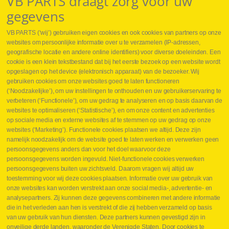
VB PARTS draagt zorg voor uw
gegevens
VB PARTS (‘wij’) gebruiken eigen cookies en ook cookies van partners op onze
websites om persoonlijke informatie over u te verzamelen (IP-adressen,
geografische locatie en andere online identifiers) voor diverse doeleinden. Een
cookie is een klein tekstbestand dat bij het eerste bezoek op een website wordt
Webshop
opgeslagen op het device (elektronisch apparaat) van de bezoeker. Wij
Nieuws
gebruiken cookies om onze websites goed te laten functioneren
Jobs
(‘Noodzakelijke’), om uw instellingen te onthouden en uw gebruikerservaring te
Contact
verbeteren (‘Functionele’), om uw gedrag te analyseren en op basis daarvan de
websites te optimaliseren (‘Statistische’), en om onze content en advertenties
Leveringen
op sociale media en externe websites af te stemmen op uw gedrag op onze
Drukcontrole set
websites (‘Marketing’). Functionele cookies plaatsen we altijd. Deze zijn
Persmaten
namelijk noodzakelijk om de website goed te laten werken en verwerken geen
Herstellen cilinders
persoonsgegevens anders dan voor het doel waarvoor deze
Hoe opmeten?
persoonsgegevens worden ingevuld. Niet-functionele cookies verwerken
Hydrogroepen
persoonsgegevens buiten uw zichtsveld. Daarom vragen wij altijd uw
Hydraulische slangen
toestemming voor wij deze cookies plaatsen. Informatie over uw gebruik van
onze websites kan worden verstrekt aan onze social media-, advertentie- en
Contact VB Parts
analysepartners. Zij kunnen deze gegevens combineren met andere informatie
Abraham Hansstraat 7
,
B-8800 Roeselare
die in het verleden aan hen is verstrekt of die zij hebben verzameld op basis
Tel.
+32 (0)51 24 06 05
van uw gebruik van hun diensten. Deze partners kunnen gevestigd zijn in
onveilige derde landen, waaronder de Verenigde Staten. Door cookies te