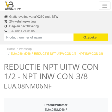
Skip to main content
HYDRAULIEK
Gratis levering vanaf €250 excl. BTW
2% webshopkorting
Dag- en nachtlevering
+32 (0)51 24 06 05
Productnummer of naam
Zoeken
Home
Webshop
EUA.08NM06NF REDUCTIE NPT UITW CON 1/2 - NPT INW CON 3/8
REDUCTIE NPT UITW CON
1/2 - NPT INW CON 3/8
EUA.08NM06NF
Productnummer
EUA.08NM06NF