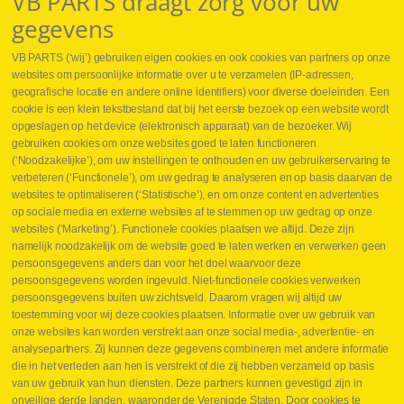
VB PARTS draagt zorg voor uw
gegevens
VB PARTS (‘wij’) gebruiken eigen cookies en ook cookies van partners op onze
websites om persoonlijke informatie over u te verzamelen (IP-adressen,
geografische locatie en andere online identifiers) voor diverse doeleinden. Een
cookie is een klein tekstbestand dat bij het eerste bezoek op een website wordt
Webshop
opgeslagen op het device (elektronisch apparaat) van de bezoeker. Wij
Nieuws
gebruiken cookies om onze websites goed te laten functioneren
Jobs
(‘Noodzakelijke’), om uw instellingen te onthouden en uw gebruikerservaring te
Contact
verbeteren (‘Functionele’), om uw gedrag te analyseren en op basis daarvan de
websites te optimaliseren (‘Statistische’), en om onze content en advertenties
Leveringen
op sociale media en externe websites af te stemmen op uw gedrag op onze
Drukcontrole set
websites (‘Marketing’). Functionele cookies plaatsen we altijd. Deze zijn
Persmaten
namelijk noodzakelijk om de website goed te laten werken en verwerken geen
Herstellen cilinders
persoonsgegevens anders dan voor het doel waarvoor deze
Hoe opmeten?
persoonsgegevens worden ingevuld. Niet-functionele cookies verwerken
Hydrogroepen
persoonsgegevens buiten uw zichtsveld. Daarom vragen wij altijd uw
Hydraulische slangen
toestemming voor wij deze cookies plaatsen. Informatie over uw gebruik van
onze websites kan worden verstrekt aan onze social media-, advertentie- en
Contact VB Parts
analysepartners. Zij kunnen deze gegevens combineren met andere informatie
Abraham Hansstraat 7
,
B-8800 Roeselare
die in het verleden aan hen is verstrekt of die zij hebben verzameld op basis
Tel.
+32 (0)51 24 06 05
van uw gebruik van hun diensten. Deze partners kunnen gevestigd zijn in
onveilige derde landen, waaronder de Verenigde Staten. Door cookies te