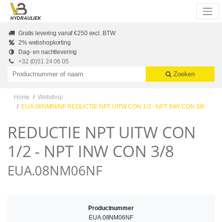
Skip to main content
HYDRAULIEK
Gratis levering vanaf €250 excl. BTW
2% webshopkorting
Dag- en nachtlevering
+32 (0)51 24 06 05
Productnummer of naam
Zoeken
Home
Webshop
EUA.08NM06NF REDUCTIE NPT UITW CON 1/2 - NPT INW CON 3/8
REDUCTIE NPT UITW CON
1/2 - NPT INW CON 3/8
EUA.08NM06NF
Productnummer
EUA.08NM06NF