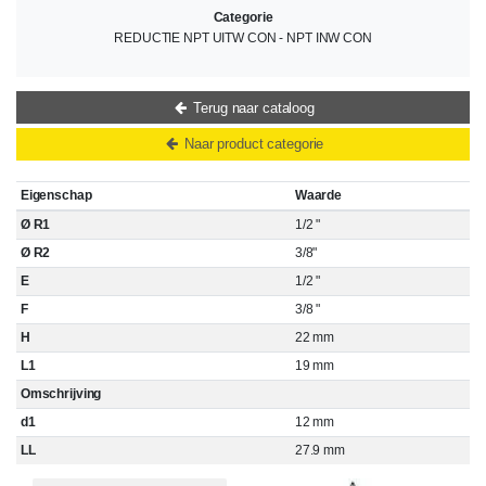
Categorie
REDUCTIE NPT UITW CON - NPT INW CON
Terug naar cataloog
Naar product categorie
Eigenschap
Waarde
Ø R1
1/2 "
Ø R2
3/8"
E
1/2 "
F
3/8 "
H
22 mm
L1
19 mm
Omschrijving
d1
12 mm
LL
27.9 mm