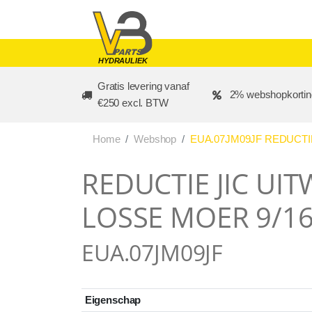
Skip to main content
HYDRAULIEK
Gratis levering vanaf
2% webshopkortin
€250 excl. BTW
Home
Webshop
EUA.07JM09JF REDUCTIE 
REDUCTIE JIC UITW
LOSSE MOER 9/1
EUA.07JM09JF
Eigenschap