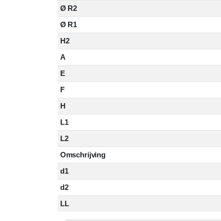
Ø R2
Ø R1
H2
A
E
F
H
L1
L2
Omschrijving
d1
d2
LL