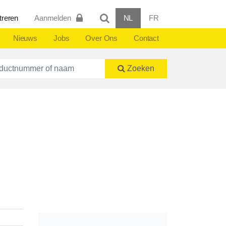
treren
Aanmelden
NL
FR
Nieuws
Jobs
Over Ons
Contact
ctnummer of naam
Zoeken