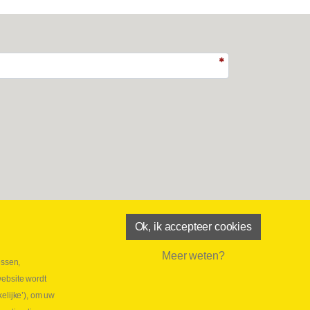
Ok, ik accepteer cookies
Meer weten?
essen,
aatste maand Webtec-promotie!
website wordt
 2026
elijke’), om uw
tie Webtec Draagbare Hydraulische Testers
Lees