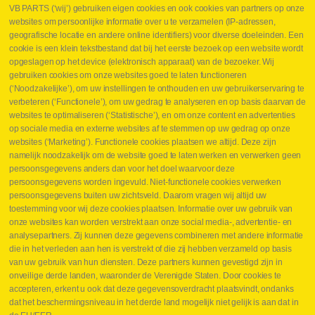
VB PARTS (‘wij’) gebruiken eigen cookies en ook cookies van partners op onze
websites om persoonlijke informatie over u te verzamelen (IP-adressen,
geografische locatie en andere online identifiers) voor diverse doeleinden. Een
cookie is een klein tekstbestand dat bij het eerste bezoek op een website wordt
Webshop
opgeslagen op het device (elektronisch apparaat) van de bezoeker. Wij
Nieuws
gebruiken cookies om onze websites goed te laten functioneren
Jobs
(‘Noodzakelijke’), om uw instellingen te onthouden en uw gebruikerservaring te
Contact
verbeteren (‘Functionele’), om uw gedrag te analyseren en op basis daarvan de
websites te optimaliseren (‘Statistische’), en om onze content en advertenties
Leveringen
op sociale media en externe websites af te stemmen op uw gedrag op onze
Drukcontrole set
websites (‘Marketing’). Functionele cookies plaatsen we altijd. Deze zijn
Persmaten
namelijk noodzakelijk om de website goed te laten werken en verwerken geen
Herstellen cilinders
persoonsgegevens anders dan voor het doel waarvoor deze
Hoe opmeten?
persoonsgegevens worden ingevuld. Niet-functionele cookies verwerken
Hydrogroepen
persoonsgegevens buiten uw zichtsveld. Daarom vragen wij altijd uw
Hydraulische slangen
toestemming voor wij deze cookies plaatsen. Informatie over uw gebruik van
onze websites kan worden verstrekt aan onze social media-, advertentie- en
Contact VB Parts
analysepartners. Zij kunnen deze gegevens combineren met andere informatie
Abraham Hansstraat 7
,
B-8800 Roeselare
die in het verleden aan hen is verstrekt of die zij hebben verzameld op basis
Tel.
+32 (0)51 24 06 05
van uw gebruik van hun diensten. Deze partners kunnen gevestigd zijn in
onveilige derde landen, waaronder de Verenigde Staten. Door cookies te
E-mail
info@vbparts.be
accepteren, erkent u ook dat deze gegevensoverdracht plaatsvindt, ondanks
⏳ Laatste maand Webtec-promotie!
dat het beschermingsniveau in het derde land mogelijk niet gelijk is aan dat in