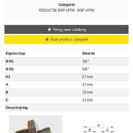
Categorie
REDUCTIE BSP UITW - BSP UITW
Terug naar cataloog
Naar product categorie
Eigenschap
Waarde
Ø R1
3/8 "
Ø R2
5/8 "
H1
27 mm
A
37 mm
B
16 mm
C
12 mm
Omschrijving