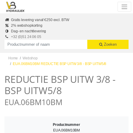
Skip to main content
HYDRAULIEK
Gratis levering vanaf €250 excl. BTW
2% webshopkorting
Dag- en nachtlevering
+32 (0)51 24 06 05
Productnummer of naam
Zoeken
Home
Webshop
EUA.06BM10BM REDUCTIE BSP UITW 3/8 - BSP UITW5/8
REDUCTIE BSP UITW 3/8 -
BSP UITW5/8
EUA.06BM10BM
Productnummer
EUA.06BM10BM