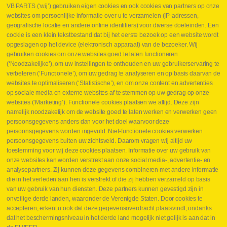
VB PARTS (‘wij’) gebruiken eigen cookies en ook cookies van partners op onze
websites om persoonlijke informatie over u te verzamelen (IP-adressen,
geografische locatie en andere online identifiers) voor diverse doeleinden. Een
cookie is een klein tekstbestand dat bij het eerste bezoek op een website wordt
Webshop
opgeslagen op het device (elektronisch apparaat) van de bezoeker. Wij
Nieuws
gebruiken cookies om onze websites goed te laten functioneren
Jobs
(‘Noodzakelijke’), om uw instellingen te onthouden en uw gebruikerservaring te
Contact
verbeteren (‘Functionele’), om uw gedrag te analyseren en op basis daarvan de
websites te optimaliseren (‘Statistische’), en om onze content en advertenties
Leveringen
op sociale media en externe websites af te stemmen op uw gedrag op onze
Drukcontrole set
websites (‘Marketing’). Functionele cookies plaatsen we altijd. Deze zijn
Persmaten
namelijk noodzakelijk om de website goed te laten werken en verwerken geen
Herstellen cilinders
persoonsgegevens anders dan voor het doel waarvoor deze
Hoe opmeten?
persoonsgegevens worden ingevuld. Niet-functionele cookies verwerken
Hydrogroepen
persoonsgegevens buiten uw zichtsveld. Daarom vragen wij altijd uw
Hydraulische slangen
toestemming voor wij deze cookies plaatsen. Informatie over uw gebruik van
onze websites kan worden verstrekt aan onze social media-, advertentie- en
Contact VB Parts
analysepartners. Zij kunnen deze gegevens combineren met andere informatie
Abraham Hansstraat 7
,
B-8800 Roeselare
die in het verleden aan hen is verstrekt of die zij hebben verzameld op basis
Tel.
+32 (0)51 24 06 05
van uw gebruik van hun diensten. Deze partners kunnen gevestigd zijn in
onveilige derde landen, waaronder de Verenigde Staten. Door cookies te
E-mail
info@vbparts.be
accepteren, erkent u ook dat deze gegevensoverdracht plaatsvindt, ondanks
⏳ Laatste maand Webtec-promotie!
dat het beschermingsniveau in het derde land mogelijk niet gelijk is aan dat in