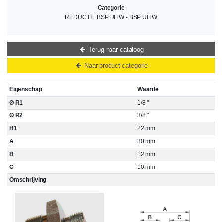
Categorie
REDUCTIE BSP UITW - BSP UITW
Terug naar cataloog
Naar product categorie
Eigenschap
Waarde
Ø R1
1/8 "
Ø R2
3/8 "
H1
22 mm
A
30 mm
B
12 mm
C
10 mm
Omschrijving