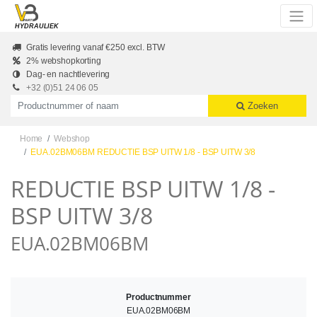
Skip to main content
HYDRAULIEK
Gratis levering vanaf €250 excl. BTW
2% webshopkorting
Dag- en nachtlevering
+32 (0)51 24 06 05
Productnummer of naam
Zoeken
Home
Webshop
EUA.02BM06BM REDUCTIE BSP UITW 1/8 - BSP UITW 3/8
REDUCTIE BSP UITW 1/8 -
BSP UITW 3/8
EUA.02BM06BM
Productnummer
EUA.02BM06BM