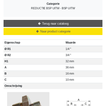
Categorie
REDUCTIE BSP UITW - BSP UITW
Terug naar cataloog
Naar product categorie
Eigenschap
Waarde
Ø R1
1/4 "
Ø R2
3/4 "
H1
32 mm
A
36 mm
B
16 mm
C
10 mm
Omschrijving