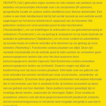
VB PARTS (‘wij’) gebruiken eigen cookies en ook cookies van partners op onze
websites om persoonlijke informatie over u te verzamelen (IP-adressen,
geografische locatie en andere online identifiers) voor diverse doeleinden. Een
cookie is een klein tekstbestand dat bij het eerste bezoek op een website wordt
Webshop
opgeslagen op het device (elektronisch apparaat) van de bezoeker. Wij
Nieuws
gebruiken cookies om onze websites goed te laten functioneren
Jobs
(‘Noodzakelijke’), om uw instellingen te onthouden en uw gebruikerservaring te
Contact
verbeteren (‘Functionele’), om uw gedrag te analyseren en op basis daarvan de
websites te optimaliseren (‘Statistische’), en om onze content en advertenties
Leveringen
op sociale media en externe websites af te stemmen op uw gedrag op onze
Drukcontrole set
websites (‘Marketing’). Functionele cookies plaatsen we altijd. Deze zijn
Persmaten
namelijk noodzakelijk om de website goed te laten werken en verwerken geen
Herstellen cilinders
persoonsgegevens anders dan voor het doel waarvoor deze
Hoe opmeten?
persoonsgegevens worden ingevuld. Niet-functionele cookies verwerken
Hydrogroepen
persoonsgegevens buiten uw zichtsveld. Daarom vragen wij altijd uw
Hydraulische slangen
toestemming voor wij deze cookies plaatsen. Informatie over uw gebruik van
onze websites kan worden verstrekt aan onze social media-, advertentie- en
Contact VB Parts
analysepartners. Zij kunnen deze gegevens combineren met andere informatie
Abraham Hansstraat 7
,
B-8800 Roeselare
die in het verleden aan hen is verstrekt of die zij hebben verzameld op basis
Tel.
+32 (0)51 24 06 05
van uw gebruik van hun diensten. Deze partners kunnen gevestigd zijn in
onveilige derde landen, waaronder de Verenigde Staten. Door cookies te
E-mail
info@vbparts.be
accepteren, erkent u ook dat deze gegevensoverdracht plaatsvindt, ondanks
⏳ Laatste maand Webtec-promotie!
dat het beschermingsniveau in het derde land mogelijk niet gelijk is aan dat in