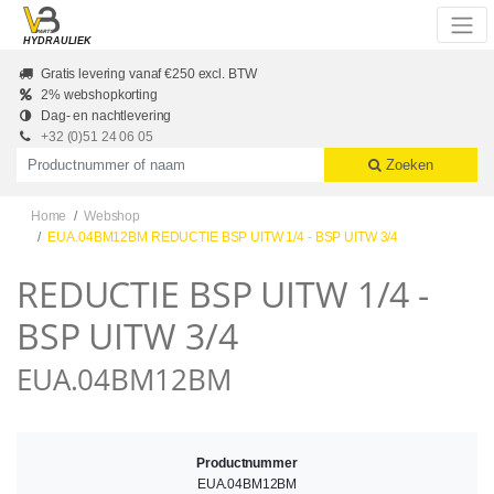
Skip to main content
HYDRAULIEK
Gratis levering vanaf €250 excl. BTW
2% webshopkorting
Dag- en nachtlevering
+32 (0)51 24 06 05
Productnummer of naam
Zoeken
Home
Webshop
EUA.04BM12BM REDUCTIE BSP UITW 1/4 - BSP UITW 3/4
REDUCTIE BSP UITW 1/4 -
BSP UITW 3/4
EUA.04BM12BM
Productnummer
EUA.04BM12BM