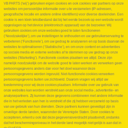
VB PARTS (‘wij’) gebruiken eigen cookies en ook cookies van partners op onze
websites om persoonlijke informatie over u te verzamelen (IP-adressen,
geografische locatie en andere online identifiers) voor diverse doeleinden. Een
cookie is een klein tekstbestand dat bij het eerste bezoek op een website wordt
Webshop
opgeslagen op het device (elektronisch apparaat) van de bezoeker. Wij
Nieuws
gebruiken cookies om onze websites goed te laten functioneren
Jobs
(‘Noodzakelijke’), om uw instellingen te onthouden en uw gebruikerservaring te
Contact
verbeteren (‘Functionele’), om uw gedrag te analyseren en op basis daarvan de
websites te optimaliseren (‘Statistische’), en om onze content en advertenties
Leveringen
op sociale media en externe websites af te stemmen op uw gedrag op onze
Drukcontrole set
websites (‘Marketing’). Functionele cookies plaatsen we altijd. Deze zijn
Persmaten
namelijk noodzakelijk om de website goed te laten werken en verwerken geen
Herstellen cilinders
persoonsgegevens anders dan voor het doel waarvoor deze
Hoe opmeten?
persoonsgegevens worden ingevuld. Niet-functionele cookies verwerken
Hydrogroepen
persoonsgegevens buiten uw zichtsveld. Daarom vragen wij altijd uw
Hydraulische slangen
toestemming voor wij deze cookies plaatsen. Informatie over uw gebruik van
onze websites kan worden verstrekt aan onze social media-, advertentie- en
Contact VB Parts
analysepartners. Zij kunnen deze gegevens combineren met andere informatie
Abraham Hansstraat 7
,
B-8800 Roeselare
die in het verleden aan hen is verstrekt of die zij hebben verzameld op basis
Tel.
+32 (0)51 24 06 05
van uw gebruik van hun diensten. Deze partners kunnen gevestigd zijn in
onveilige derde landen, waaronder de Verenigde Staten. Door cookies te
E-mail
info@vbparts.be
accepteren, erkent u ook dat deze gegevensoverdracht plaatsvindt, ondanks
⏳ Laatste maand Webtec-promotie!
dat het beschermingsniveau in het derde land mogelijk niet gelijk is aan dat in