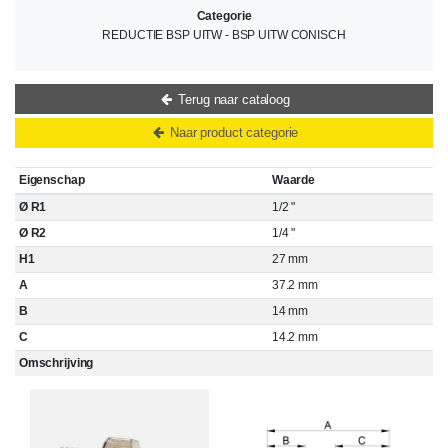
Categorie
REDUCTIE BSP UITW - BSP UITW CONISCH
Terug naar cataloog
Naar product categorie
Eigenschap
Waarde
Ø R1
1/2 "
Ø R2
1/4 "
H1
27 mm
A
37.2 mm
B
14 mm
C
14.2 mm
Omschrijving