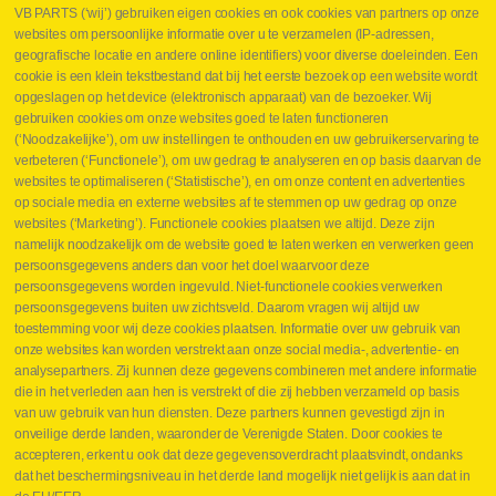
VB PARTS (‘wij’) gebruiken eigen cookies en ook cookies van partners op onze
websites om persoonlijke informatie over u te verzamelen (IP-adressen,
geografische locatie en andere online identifiers) voor diverse doeleinden. Een
cookie is een klein tekstbestand dat bij het eerste bezoek op een website wordt
Webshop
opgeslagen op het device (elektronisch apparaat) van de bezoeker. Wij
Nieuws
gebruiken cookies om onze websites goed te laten functioneren
Jobs
(‘Noodzakelijke’), om uw instellingen te onthouden en uw gebruikerservaring te
Contact
verbeteren (‘Functionele’), om uw gedrag te analyseren en op basis daarvan de
websites te optimaliseren (‘Statistische’), en om onze content en advertenties
Leveringen
op sociale media en externe websites af te stemmen op uw gedrag op onze
Drukcontrole set
websites (‘Marketing’). Functionele cookies plaatsen we altijd. Deze zijn
Persmaten
namelijk noodzakelijk om de website goed te laten werken en verwerken geen
Herstellen cilinders
persoonsgegevens anders dan voor het doel waarvoor deze
Hoe opmeten?
persoonsgegevens worden ingevuld. Niet-functionele cookies verwerken
Hydrogroepen
persoonsgegevens buiten uw zichtsveld. Daarom vragen wij altijd uw
Hydraulische slangen
toestemming voor wij deze cookies plaatsen. Informatie over uw gebruik van
onze websites kan worden verstrekt aan onze social media-, advertentie- en
Contact VB Parts
analysepartners. Zij kunnen deze gegevens combineren met andere informatie
Abraham Hansstraat 7
,
B-8800 Roeselare
die in het verleden aan hen is verstrekt of die zij hebben verzameld op basis
Tel.
+32 (0)51 24 06 05
van uw gebruik van hun diensten. Deze partners kunnen gevestigd zijn in
onveilige derde landen, waaronder de Verenigde Staten. Door cookies te
E-mail
info@vbparts.be
accepteren, erkent u ook dat deze gegevensoverdracht plaatsvindt, ondanks
⏳ Laatste maand Webtec-promotie!
dat het beschermingsniveau in het derde land mogelijk niet gelijk is aan dat in