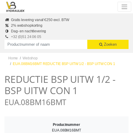
Skip to main content
HYDRAULIEK
Gratis levering vanaf €250 excl. BTW
2% webshopkorting
Dag- en nachtlevering
+32 (0)51 24 06 05
Productnummer of naam
Zoeken
Home
Webshop
EUA.08BM16BMT REDUCTIE BSP UITW 1/2 - BSP UITW CON 1
REDUCTIE BSP UITW 1/2 -
BSP UITW CON 1
EUA.08BM16BMT
Productnummer
EUA.08BM16BMT