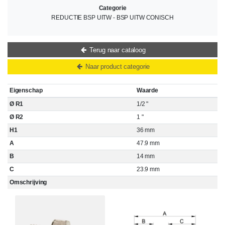
Categorie
REDUCTIE BSP UITW - BSP UITW CONISCH
Terug naar cataloog
Naar product categorie
Eigenschap
Waarde
Ø R1
1/2 "
Ø R2
1 "
H1
36 mm
A
47.9 mm
B
14 mm
C
23.9 mm
Omschrijving