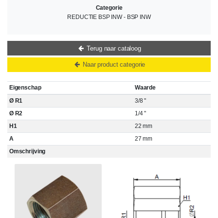
Categorie
REDUCTIE BSP INW - BSP INW
Terug naar cataloog
Naar product categorie
Eigenschap
Waarde
Ø R1
3/8 "
Ø R2
1/4 "
H1
22 mm
A
27 mm
Omschrijving