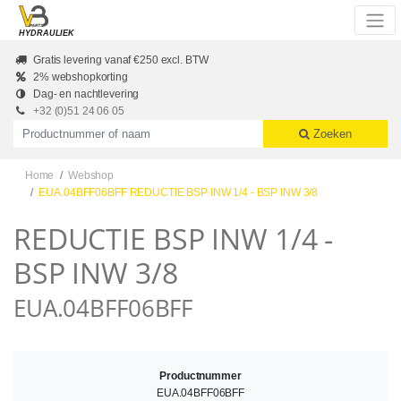
Skip to main content
HYDRAULIEK
Gratis levering vanaf €250 excl. BTW
2% webshopkorting
Dag- en nachtlevering
+32 (0)51 24 06 05
Productnummer of naam
Zoeken
Home
Webshop
EUA.04BFF06BFF REDUCTIE BSP INW 1/4 - BSP INW 3/8
REDUCTIE BSP INW 1/4 -
BSP INW 3/8
EUA.04BFF06BFF
Productnummer
EUA.04BFF06BFF