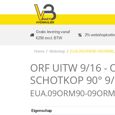
Skip to main content
HYDRAULIEK
Gratis levering vanaf
2% webshopkortin
€250 excl. BTW
Home
Webshop
EUA.09ORM90-09ORMBL O
ORF UITW 9/16 - 
SCHOTKOP 90° 9/
EUA.09ORM90-09OR
Eigenschap