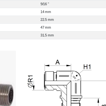
9/16 "
14 mm
22.5 mm
47 mm
31.5 mm