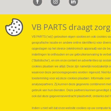
VB PARTS draagt zorg
VB PARTS (‘wij’) gebruiken eigen cookies en ook cookies van
Webshop
Leveringen
geografische locatie en andere online identifiers) voor dive
Nieuws
Drukcontrole se
opgeslagen op het device (elektronisch apparaat) van de be
Jobs
Persmaten
instellingen te onthouden en uw gebruikerservaring te verbe
Contact
Herstellen cilin
(‘Statistische’), en om onze content en advertenties op soc
Hoe opmeten?
cookies plaatsen we altijd. Deze zijn namelijk noodzakelij
Hydrogroepen
waarvoor deze persoonsgegevens worden ingevuld. Niet-func
Hydraulische s
toestemming voor wij deze cookies plaatsen. Informatie over
analysepartners. Zij kunnen deze gegevens combineren met an
Contact VB Parts
gebruik van hun diensten. Deze partners kunnen gevestigd zi
Abraham Hansstraat 7
,
B-8800 Roeselare
ook dat deze gegevensoverdracht plaatsvindt, ondanks dat he
Tel.
+32 (0)51 24 06 05
Indien u niet wilt dat onze website cookies op uw computer k