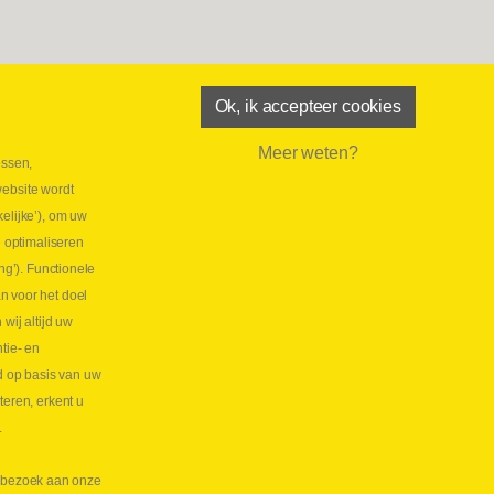
Ok, ik accepteer cookies
Meer weten?
essen,
aatste maand Webtec-promotie!
website wordt
 2026
elijke’), om uw
tie Webtec Draagbare Hydraulische Testers
Lees
e optimaliseren
NL
ng’). Functionele
aatste kans voor onze promo
n voor het doel
lkoppelingen!
ij altijd uw
tie- en
 2026
d op basis van uw
s meer NL
teren, erkent u
.
te bezoek aan onze