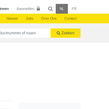
treren
Aanmelden
NL
FR
Nieuws
Jobs
Over Ons
Contact
ctnummer of naam
Zoeken