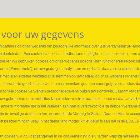
 voor uw gegevens
 partners op onze websites om persoonlijke informatie over u te verzamelen (IP-adr
⏳ L
rse doeleinden. Een cookie is een klein tekstbestand dat bij het eerste bezoek op een 
t
1 juni
zoeker. Wij gebruiken cookies om onze websites goed te laten functioneren (‘Noodzak
Promo
teren (‘Functionele’), om uw gedrag te analyseren en op basis daarvan de websites t
ders
meer 
iale media en externe websites af te stemmen op uw gedrag op onze websites (‘Marketi
⏳ L
k om de website goed te laten werken en verwerken geen persoonsgegevens anders da
sne
tionele cookies verwerken persoonsgegevens buiten uw zichtsveld. Daarom vragen w
langen
 uw gebruik van onze websites kan worden verstrekt aan onze social media-, adverten
1 juni
dere informatie die in het verleden aan hen is verstrekt of die zij hebben verzamel
Lee
jn in onveilige derde landen, waaronder de Verenigde Staten. Door cookies te accep
t beschermingsniveau in het derde land mogelijk niet gelijk is aan dat in de EU/EER
an opslaan, kunt u dat aangeven in de cookiemelding die u te zien krijgt bij het eers