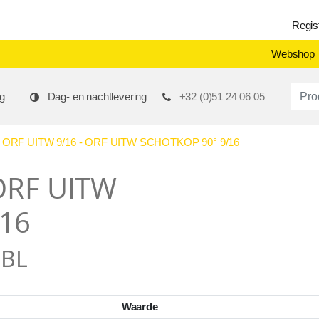
Regis
Webshop
Produ
g
Dag- en nachtlevering
+32 (0)51 24 06 05
RF UITW 9/16 - ORF UITW SCHOTKOP 90° 9/16
ORF UITW
16
MBL
Waarde