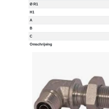
Ø R1
H1
A
B
C
Omschrijving