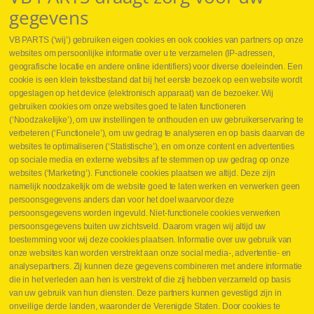
gegevens
VB PARTS (‘wij’) gebruiken eigen cookies en ook cookies van partners op onze
websites om persoonlijke informatie over u te verzamelen (IP-adressen,
geografische locatie en andere online identifiers) voor diverse doeleinden. Een
cookie is een klein tekstbestand dat bij het eerste bezoek op een website wordt
Webshop
opgeslagen op het device (elektronisch apparaat) van de bezoeker. Wij
Nieuws
gebruiken cookies om onze websites goed te laten functioneren
Jobs
(‘Noodzakelijke’), om uw instellingen te onthouden en uw gebruikerservaring te
Contact
verbeteren (‘Functionele’), om uw gedrag te analyseren en op basis daarvan de
websites te optimaliseren (‘Statistische’), en om onze content en advertenties
Leveringen
op sociale media en externe websites af te stemmen op uw gedrag op onze
Drukcontrole set
websites (‘Marketing’). Functionele cookies plaatsen we altijd. Deze zijn
Persmaten
namelijk noodzakelijk om de website goed te laten werken en verwerken geen
Herstellen cilinders
persoonsgegevens anders dan voor het doel waarvoor deze
Hoe opmeten?
persoonsgegevens worden ingevuld. Niet-functionele cookies verwerken
Hydrogroepen
persoonsgegevens buiten uw zichtsveld. Daarom vragen wij altijd uw
Hydraulische slangen
toestemming voor wij deze cookies plaatsen. Informatie over uw gebruik van
onze websites kan worden verstrekt aan onze social media-, advertentie- en
Contact VB Parts
analysepartners. Zij kunnen deze gegevens combineren met andere informatie
Abraham Hansstraat 7
,
B-8800 Roeselare
die in het verleden aan hen is verstrekt of die zij hebben verzameld op basis
Tel.
+32 (0)51 24 06 05
van uw gebruik van hun diensten. Deze partners kunnen gevestigd zijn in
onveilige derde landen, waaronder de Verenigde Staten. Door cookies te