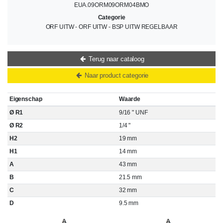
EUA.09ORM09ORM04BMO
Categorie
ORF UITW - ORF UITW - BSP UITW REGELBAAR
Terug naar cataloog
Naar product categorie
Eigenschap
Waarde
Ø R1
9/16 " UNF
Ø R2
1/4 "
H2
19 mm
H1
14 mm
A
43 mm
B
21.5 mm
C
32 mm
D
9.5 mm