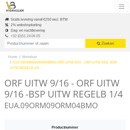
Skip to main content
HYDRAULIEK
Gratis levering vanaf €250 excl. BTW
2% webshopkorting
Dag- en nachtlevering
+32 (0)51 24 06 05
Productnummer of naam
Zoeken
Home
Webshop
EUA.09ORM09ORM04BMO ORF UITW 9/16 - ORF UITW 9/16 -BSP
UITW REGELB 1/4
ORF UITW 9/16 - ORF UITW
9/16 -BSP UITW REGELB 1/4
EUA.09ORM09ORM04BMO
Productnummer