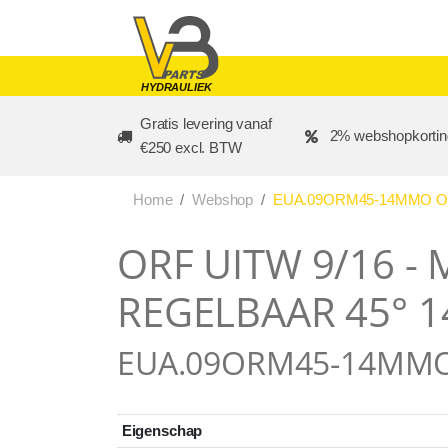
Skip to main content
HYDRAULIEK
Gratis levering vanaf
2% webshopkortin
€250 excl. BTW
Home
Webshop
EUA.09ORM45-14MMO OR
ORF UITW 9/16 -
REGELBAAR 45° 
EUA.09ORM45-14MM
Eigenschap