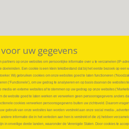
 voor uw gegevens
 partners op onze websites om persoonlijke informatie over u te verzamelen (IP-adr
⏳ L
rse doeleinden. Een cookie is een klein tekstbestand dat bij het eerste bezoek op een 
t
1 juni
zoeker. Wij gebruiken cookies om onze websites goed te laten functioneren (‘Noodzak
Promo
teren (‘Functionele’), om uw gedrag te analyseren en op basis daarvan de websites t
ders
meer 
iale media en externe websites af te stemmen op uw gedrag op onze websites (‘Marketi
⏳ L
k om de website goed te laten werken en verwerken geen persoonsgegevens anders da
sne
tionele cookies verwerken persoonsgegevens buiten uw zichtsveld. Daarom vragen w
langen
 uw gebruik van onze websites kan worden verstrekt aan onze social media-, adverten
1 juni
dere informatie die in het verleden aan hen is verstrekt of die zij hebben verzamel
Lee
jn in onveilige derde landen, waaronder de Verenigde Staten. Door cookies te accep