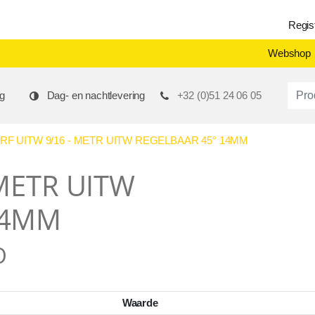
Regis
Webshop
Produ
g
Dag- en nachtlevering
+32 (0)51 24 06 05
F UITW 9/16 - METR UITW REGELBAAR 45° 14MM
 METR UITW
14MM
O
Waarde