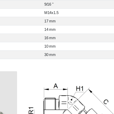
9/16 "
M14x1.5
17 mm
14 mm
16 mm
10 mm
30 mm