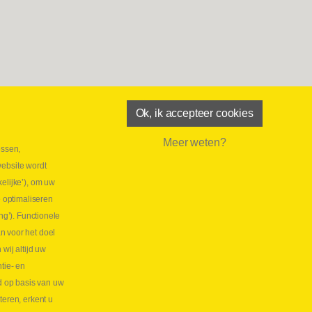
Ok, ik accepteer cookies
Meer weten?
essen,
aatste maand Webtec-promotie!
website wordt
 2026
elijke’), om uw
tie Webtec Draagbare Hydraulische Testers
Lees
e optimaliseren
NL
ng’). Functionele
aatste kans voor onze promo
n voor het doel
lkoppelingen!
ij altijd uw
tie- en
 2026
d op basis van uw
s meer NL
teren, erkent u