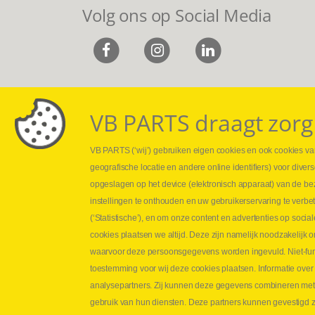
Volg ons op Social Media
VB PARTS draagt zorg
VB PARTS (‘wij’) gebruiken eigen cookies en ook cookies van
Webshop
Leveringen
geografische locatie en andere online identifiers) voor dive
Nieuws
Drukcontrole se
opgeslagen op het device (elektronisch apparaat) van de be
Jobs
Persmaten
instellingen te onthouden en uw gebruikerservaring te verbe
Contact
Herstellen cilin
(‘Statistische’), en om onze content en advertenties op soc
Hoe opmeten?
cookies plaatsen we altijd. Deze zijn namelijk noodzakelij
Hydrogroepen
waarvoor deze persoonsgegevens worden ingevuld. Niet-func
Hydraulische s
toestemming voor wij deze cookies plaatsen. Informatie over
analysepartners. Zij kunnen deze gegevens combineren met an
Contact VB Parts
gebruik van hun diensten. Deze partners kunnen gevestigd zi
Abraham Hansstraat 7
,
B-8800 Roeselare