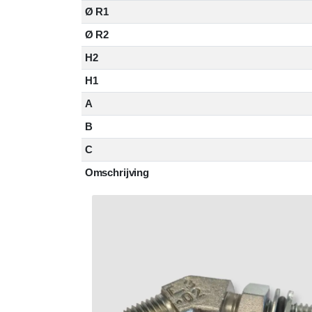
Ø R1
Ø R2
H2
H1
A
B
C
Omschrijving