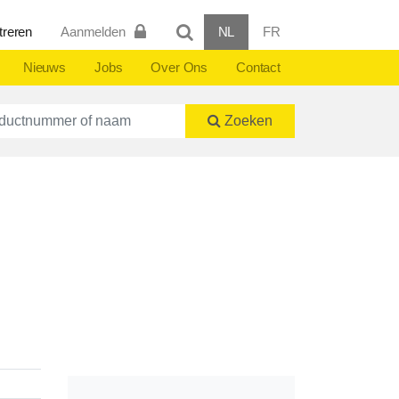
treren
Aanmelden
NL
FR
Nieuws
Jobs
Over Ons
Contact
ctnummer of naam
Zoeken