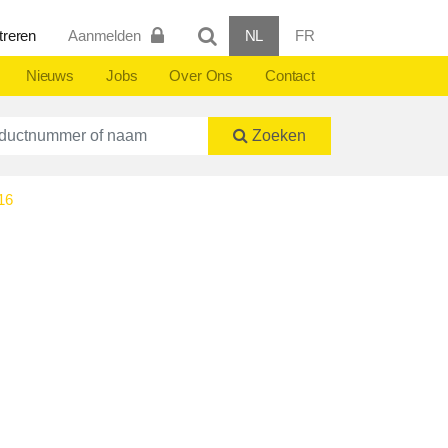
treren
Aanmelden
NL
FR
Nieuws
Jobs
Over Ons
Contact
ctnummer of naam
Zoeken
16