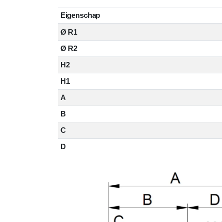
Eigenschap
Ø R1
Ø R2
H2
H1
A
B
C
D