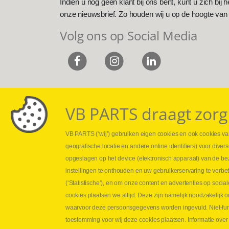
Indien u nog geen klant bij ons bent, kunt u zich bij h
onze nieuwsbrief. Zo houden wij u op de hoogte van
Volg ons op Social Media
VB PARTS draagt zorg
VB PARTS (‘wij’) gebruiken eigen cookies en ook cookies van
Webshop
Leveringen
geografische locatie en andere online identifiers) voor dive
Nieuws
Drukcontrole se
opgeslagen op het device (elektronisch apparaat) van de be
Jobs
Persmaten
instellingen te onthouden en uw gebruikerservaring te verbe
Contact
Herstellen cilin
(‘Statistische’), en om onze content en advertenties op soc
Hoe opmeten?
cookies plaatsen we altijd. Deze zijn namelijk noodzakelij
Hydrogroepen
waarvoor deze persoonsgegevens worden ingevuld. Niet-func
Hydraulische s
toestemming voor wij deze cookies plaatsen. Informatie over