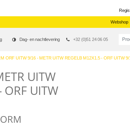
Regis
Webshop
Produ
g
Dag- en nachtlevering
+32 (0)51 24 06 05
ORF UITW 9/16 - METR UITW REGELB M12X1.5 - ORF UITW 9/
 METR UITW
- ORF UITW
9ORM