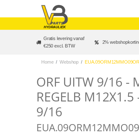
Skip to main content
HYDRAULIEK
Gratis levering vanaf
2% webshopkortin
€250 excl. BTW
Home
Webshop
EUA.09ORM12MMO09ORM 
ORF UITW 9/16 -
REGELB M12X1.5 
9/16
EUA.09ORM12MMO0