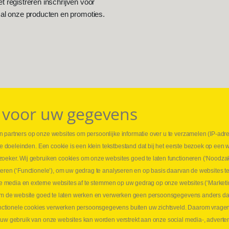
et registreren inschrijven voor
 al onze producten en promoties.
 voor uw gegevens
 partners op onze websites om persoonlijke informatie over u te verzamelen (IP-adr
⏳ L
rse doeleinden. Een cookie is een klein tekstbestand dat bij het eerste bezoek op een 
t
1 juni
zoeker. Wij gebruiken cookies om onze websites goed te laten functioneren (‘Noodzak
Promo
teren (‘Functionele’), om uw gedrag te analyseren en op basis daarvan de websites t
ders
meer 
iale media en externe websites af te stemmen op uw gedrag op onze websites (‘Marketi
⏳ L
k om de website goed te laten werken en verwerken geen persoonsgegevens anders da
sne
tionele cookies verwerken persoonsgegevens buiten uw zichtsveld. Daarom vragen w
langen
 uw gebruik van onze websites kan worden verstrekt aan onze social media-, adverten
1 juni