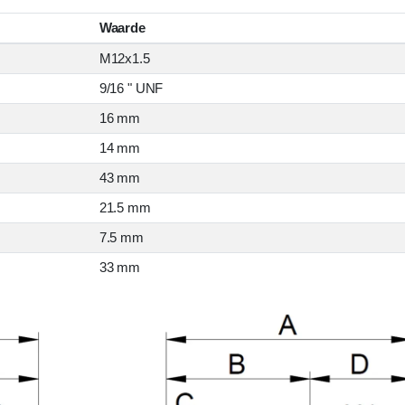
Waarde
M12x1.5
9/16 " UNF
16 mm
14 mm
43 mm
21.5 mm
7.5 mm
33 mm