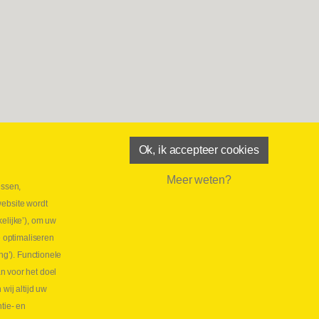
Ok, ik accepteer cookies
Meer weten?
essen,
aatste maand Webtec-promotie!
website wordt
 2026
elijke’), om uw
tie Webtec Draagbare Hydraulische Testers
Lees
e optimaliseren
NL
ng’). Functionele
aatste kans voor onze promo
n voor het doel
lkoppelingen!
ij altijd uw
tie- en
 2026