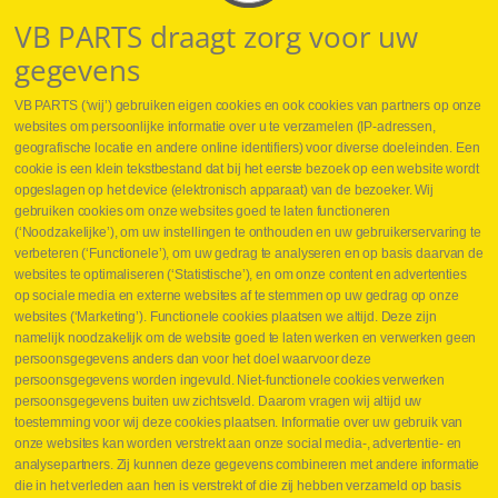
VB PARTS draagt zorg voor uw
gegevens
VB PARTS (‘wij’) gebruiken eigen cookies en ook cookies van partners op onze
websites om persoonlijke informatie over u te verzamelen (IP-adressen,
geografische locatie en andere online identifiers) voor diverse doeleinden. Een
cookie is een klein tekstbestand dat bij het eerste bezoek op een website wordt
Webshop
opgeslagen op het device (elektronisch apparaat) van de bezoeker. Wij
Nieuws
gebruiken cookies om onze websites goed te laten functioneren
Jobs
(‘Noodzakelijke’), om uw instellingen te onthouden en uw gebruikerservaring te
Contact
verbeteren (‘Functionele’), om uw gedrag te analyseren en op basis daarvan de
websites te optimaliseren (‘Statistische’), en om onze content en advertenties
Leveringen
op sociale media en externe websites af te stemmen op uw gedrag op onze
Drukcontrole set
websites (‘Marketing’). Functionele cookies plaatsen we altijd. Deze zijn
Persmaten
namelijk noodzakelijk om de website goed te laten werken en verwerken geen
Herstellen cilinders
persoonsgegevens anders dan voor het doel waarvoor deze
Hoe opmeten?
persoonsgegevens worden ingevuld. Niet-functionele cookies verwerken
Hydrogroepen
persoonsgegevens buiten uw zichtsveld. Daarom vragen wij altijd uw
Hydraulische slangen
toestemming voor wij deze cookies plaatsen. Informatie over uw gebruik van
onze websites kan worden verstrekt aan onze social media-, advertentie- en
Contact VB Parts
analysepartners. Zij kunnen deze gegevens combineren met andere informatie
Abraham Hansstraat 7
,
B-8800 Roeselare
die in het verleden aan hen is verstrekt of die zij hebben verzameld op basis