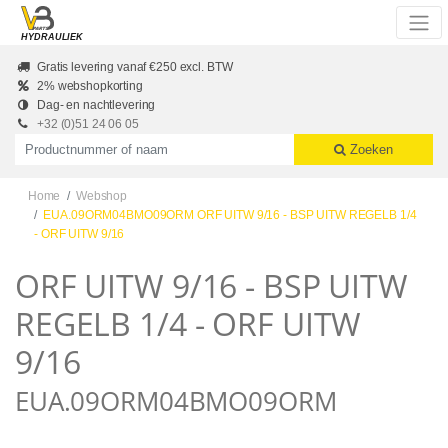
Skip to main content
HYDRAULIEK
Gratis levering vanaf €250 excl. BTW
2% webshopkorting
Dag- en nachtlevering
+32 (0)51 24 06 05
Productnummer of naam
Zoeken
Home
Webshop
EUA.09ORM04BMO09ORM ORF UITW 9/16 - BSP UITW REGELB 1/4
- ORF UITW 9/16
ORF UITW 9/16 - BSP UITW
REGELB 1/4 - ORF UITW
9/16
EUA.09ORM04BMO09ORM