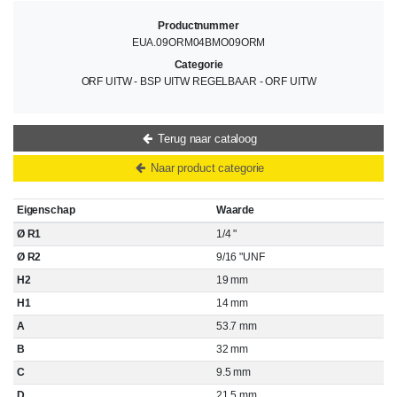
Productnummer
EUA.09ORM04BMO09ORM
Categorie
ORF UITW - BSP UITW REGELBAAR - ORF UITW
Terug naar cataloog
Naar product categorie
Eigenschap
Waarde
Ø R1
1/4 "
Ø R2
9/16 "UNF
H2
19 mm
H1
14 mm
A
53.7 mm
B
32 mm
C
9.5 mm
D
21.5 mm