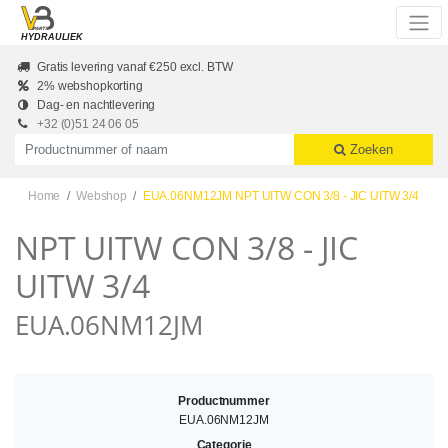
Skip to main content
HYDRAULIEK
Gratis levering vanaf €250 excl. BTW
2% webshopkorting
Dag- en nachtlevering
+32 (0)51 24 06 05
Productnummer of naam
Zoeken
Home
Webshop
EUA.06NM12JM NPT UITW CON 3/8 - JIC UITW 3/4
NPT UITW CON 3/8 - JIC
UITW 3/4
EUA.06NM12JM
Productnummer
EUA.06NM12JM
Categorie