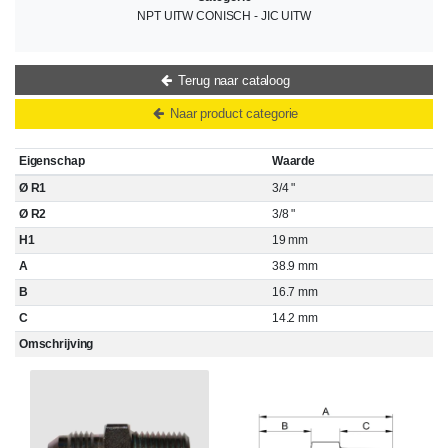
NPT UITW CONISCH - JIC UITW
Terug naar cataloog
Naar product categorie
Eigenschap
Waarde
Ø R1
3/4 "
Ø R2
3/8 "
H1
19 mm
A
38.9 mm
B
16.7 mm
C
14.2 mm
Omschrijving