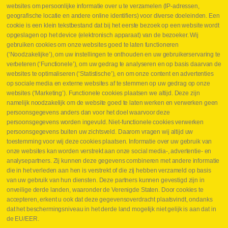
websites om persoonlijke informatie over u te verzamelen (IP-adressen,
geografische locatie en andere online identifiers) voor diverse doeleinden. Een
cookie is een klein tekstbestand dat bij het eerste bezoek op een website wordt
Webshop
opgeslagen op het device (elektronisch apparaat) van de bezoeker. Wij
Nieuws
gebruiken cookies om onze websites goed te laten functioneren
Jobs
(‘Noodzakelijke’), om uw instellingen te onthouden en uw gebruikerservaring te
Contact
verbeteren (‘Functionele’), om uw gedrag te analyseren en op basis daarvan de
websites te optimaliseren (‘Statistische’), en om onze content en advertenties
Leveringen
op sociale media en externe websites af te stemmen op uw gedrag op onze
Drukcontrole set
websites (‘Marketing’). Functionele cookies plaatsen we altijd. Deze zijn
Persmaten
namelijk noodzakelijk om de website goed te laten werken en verwerken geen
Herstellen cilinders
persoonsgegevens anders dan voor het doel waarvoor deze
Hoe opmeten?
persoonsgegevens worden ingevuld. Niet-functionele cookies verwerken
Hydrogroepen
persoonsgegevens buiten uw zichtsveld. Daarom vragen wij altijd uw
Hydraulische slangen
toestemming voor wij deze cookies plaatsen. Informatie over uw gebruik van
onze websites kan worden verstrekt aan onze social media-, advertentie- en
Contact VB Parts
analysepartners. Zij kunnen deze gegevens combineren met andere informatie
Abraham Hansstraat 7
,
B-8800 Roeselare
die in het verleden aan hen is verstrekt of die zij hebben verzameld op basis
Tel.
+32 (0)51 24 06 05
van uw gebruik van hun diensten. Deze partners kunnen gevestigd zijn in
onveilige derde landen, waaronder de Verenigde Staten. Door cookies te
E-mail
info@vbparts.be
accepteren, erkent u ook dat deze gegevensoverdracht plaatsvindt, ondanks
⏳ Laatste maand Webtec-promotie!
dat het beschermingsniveau in het derde land mogelijk niet gelijk is aan dat in
de EU/EER.
1 juni 2026