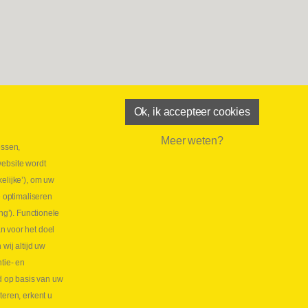
Ok, ik accepteer cookies
Meer weten?
essen,
aatste maand Webtec-promotie!
website wordt
 2026
elijke’), om uw
tie Webtec Draagbare Hydraulische Testers
Lees
e optimaliseren
NL
ng’). Functionele
aatste kans voor onze promo
n voor het doel
lkoppelingen!
ij altijd uw
tie- en
 2026
d op basis van uw
s meer NL
teren, erkent u