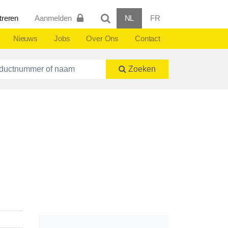
treren
Aanmelden
NL
FR
Nieuws
Jobs
Over Ons
Contact
ctnummer of naam
Zoeken