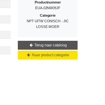
Productnummer
EUA.02NM09JF
Categorie
NPT UITW CONISCH - JIC
LOSSE MOER
Terug naar cataloog
Naar product categorie