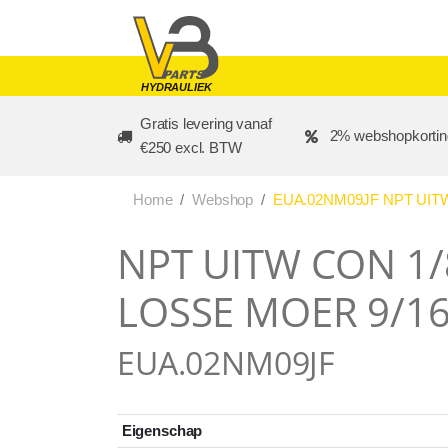
Skip to main content
HYDRAULIEK
Gratis levering vanaf
2% webshopkortin
€250 excl. BTW
Home
Webshop
EUA.02NM09JF NPT UITW
NPT UITW CON 1/8
LOSSE MOER 9/1
EUA.02NM09JF
Eigenschap