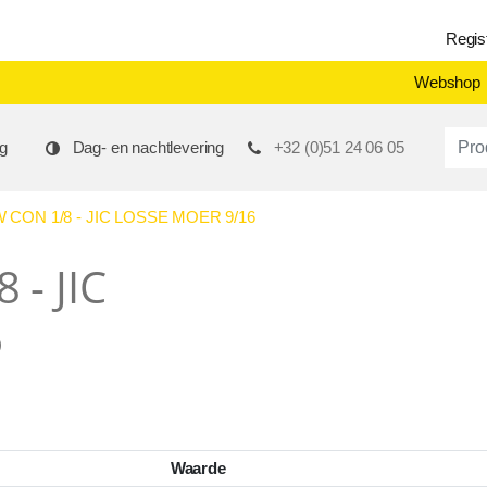
Regis
Webshop
Produ
g
Dag- en nachtlevering
+32 (0)51 24 06 05
 CON 1/8 - JIC LOSSE MOER 9/16
 - JIC
6
Waarde