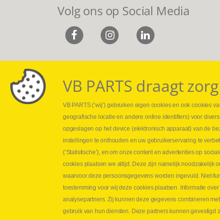
Volg ons op Social Media
VB PARTS draagt zorg
VB PARTS (‘wij’) gebruiken eigen cookies en ook cookies van
Webshop
Leveringen
geografische locatie en andere online identifiers) voor dive
Nieuws
Drukcontrole se
opgeslagen op het device (elektronisch apparaat) van de be
Jobs
Persmaten
instellingen te onthouden en uw gebruikerservaring te verbe
Contact
Herstellen cilin
(‘Statistische’), en om onze content en advertenties op soc
Hoe opmeten?
cookies plaatsen we altijd. Deze zijn namelijk noodzakelij
Hydrogroepen
waarvoor deze persoonsgegevens worden ingevuld. Niet-func
Hydraulische s
toestemming voor wij deze cookies plaatsen. Informatie over
analysepartners. Zij kunnen deze gegevens combineren met an
Contact VB Parts
gebruik van hun diensten. Deze partners kunnen gevestigd zi
Abraham Hansstraat 7
,
B-8800 Roeselare