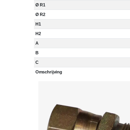
Ø R1
Ø R2
H1
H2
A
B
C
Omschrijving