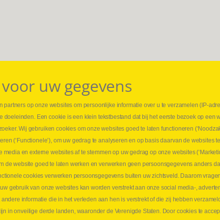
 voor uw gegevens
 partners op onze websites om persoonlijke informatie over u te verzamelen (IP-adr
⏳ L
rse doeleinden. Een cookie is een klein tekstbestand dat bij het eerste bezoek op een 
t
1 juni
zoeker. Wij gebruiken cookies om onze websites goed te laten functioneren (‘Noodzak
Promo
teren (‘Functionele’), om uw gedrag te analyseren en op basis daarvan de websites t
ders
meer 
iale media en externe websites af te stemmen op uw gedrag op onze websites (‘Marketi
⏳ L
k om de website goed te laten werken en verwerken geen persoonsgegevens anders da
sne
tionele cookies verwerken persoonsgegevens buiten uw zichtsveld. Daarom vragen w
langen
 uw gebruik van onze websites kan worden verstrekt aan onze social media-, adverten
1 juni
dere informatie die in het verleden aan hen is verstrekt of die zij hebben verzamel
Lee
jn in onveilige derde landen, waaronder de Verenigde Staten. Door cookies te accep