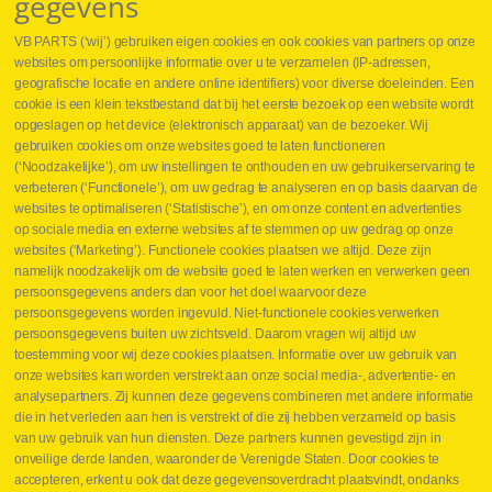
gegevens
VB PARTS (‘wij’) gebruiken eigen cookies en ook cookies van partners op onze
websites om persoonlijke informatie over u te verzamelen (IP-adressen,
geografische locatie en andere online identifiers) voor diverse doeleinden. Een
cookie is een klein tekstbestand dat bij het eerste bezoek op een website wordt
Webshop
opgeslagen op het device (elektronisch apparaat) van de bezoeker. Wij
Nieuws
gebruiken cookies om onze websites goed te laten functioneren
Jobs
(‘Noodzakelijke’), om uw instellingen te onthouden en uw gebruikerservaring te
Contact
verbeteren (‘Functionele’), om uw gedrag te analyseren en op basis daarvan de
websites te optimaliseren (‘Statistische’), en om onze content en advertenties
Leveringen
op sociale media en externe websites af te stemmen op uw gedrag op onze
Drukcontrole set
websites (‘Marketing’). Functionele cookies plaatsen we altijd. Deze zijn
Persmaten
namelijk noodzakelijk om de website goed te laten werken en verwerken geen
Herstellen cilinders
persoonsgegevens anders dan voor het doel waarvoor deze
Hoe opmeten?
persoonsgegevens worden ingevuld. Niet-functionele cookies verwerken
Hydrogroepen
persoonsgegevens buiten uw zichtsveld. Daarom vragen wij altijd uw
Hydraulische slangen
toestemming voor wij deze cookies plaatsen. Informatie over uw gebruik van
onze websites kan worden verstrekt aan onze social media-, advertentie- en
Contact VB Parts
analysepartners. Zij kunnen deze gegevens combineren met andere informatie
Abraham Hansstraat 7
,
B-8800 Roeselare
die in het verleden aan hen is verstrekt of die zij hebben verzameld op basis
Tel.
+32 (0)51 24 06 05
van uw gebruik van hun diensten. Deze partners kunnen gevestigd zijn in
onveilige derde landen, waaronder de Verenigde Staten. Door cookies te
E-mail
info@vbparts.be
accepteren, erkent u ook dat deze gegevensoverdracht plaatsvindt, ondanks