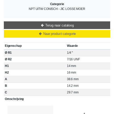
Categorie
NPT UITW CONISCH - JIC LOSSE MOER
Terug naar cataloog
Naar product categorie
Eigenschap
Waarde
Ø R1
1/4 "
Ø R2
7/16 UNF
H1
14 mm
H2
16 mm
A
38.6 mm
B
14.2 mm
C
29.7 mm
Omschrijving