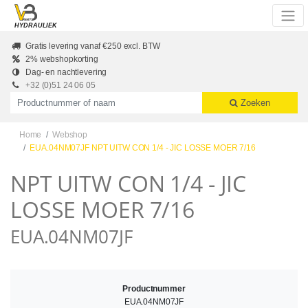
Skip to main content
HYDRAULIEK
Gratis levering vanaf €250 excl. BTW
2% webshopkorting
Dag- en nachtlevering
+32 (0)51 24 06 05
Productnummer of naam
Zoeken
Home
Webshop
EUA.04NM07JF NPT UITW CON 1/4 - JIC LOSSE MOER 7/16
NPT UITW CON 1/4 - JIC
LOSSE MOER 7/16
EUA.04NM07JF
Productnummer
EUA.04NM07JF