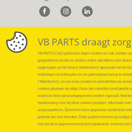
VB PARTS draagt zorg
VB PARTS (‘wij’) gebruiken eigen cookies en ook cookies van
Webshop
Leveringen
geografische locatie en andere online identifiers) voor dive
Nieuws
Drukcontrole se
opgeslagen op het device (elektronisch apparaat) van de be
Jobs
Persmaten
instellingen te onthouden en uw gebruikerservaring te verbe
Contact
Herstellen cilin
(‘Statistische’), en om onze content en advertenties op soc
Hoe opmeten?
cookies plaatsen we altijd. Deze zijn namelijk noodzakelij
Hydrogroepen
waarvoor deze persoonsgegevens worden ingevuld. Niet-func
Hydraulische s
toestemming voor wij deze cookies plaatsen. Informatie over
analysepartners. Zij kunnen deze gegevens combineren met an
Contact VB Parts
gebruik van hun diensten. Deze partners kunnen gevestigd zi
Abraham Hansstraat 7
,
B-8800 Roeselare
ook dat deze gegevensoverdracht plaatsvindt, ondanks dat he
Tel.
+32 (0)51 24 06 05