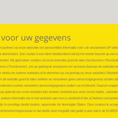
 voor uw gegevens
 partners op onze websites om persoonlijke informatie over u te verzamelen (IP-adr
⏳ L
rse doeleinden. Een cookie is een klein tekstbestand dat bij het eerste bezoek op een 
t
1 juni
zoeker. Wij gebruiken cookies om onze websites goed te laten functioneren (‘Noodzak
Promo
teren (‘Functionele’), om uw gedrag te analyseren en op basis daarvan de websites t
ders
meer 
iale media en externe websites af te stemmen op uw gedrag op onze websites (‘Marketi
⏳ L
k om de website goed te laten werken en verwerken geen persoonsgegevens anders da
sne
tionele cookies verwerken persoonsgegevens buiten uw zichtsveld. Daarom vragen w
langen
 uw gebruik van onze websites kan worden verstrekt aan onze social media-, adverten
1 juni
dere informatie die in het verleden aan hen is verstrekt of die zij hebben verzamel
Lee
jn in onveilige derde landen, waaronder de Verenigde Staten. Door cookies te accep
t beschermingsniveau in het derde land mogelijk niet gelijk is aan dat in de EU/EER