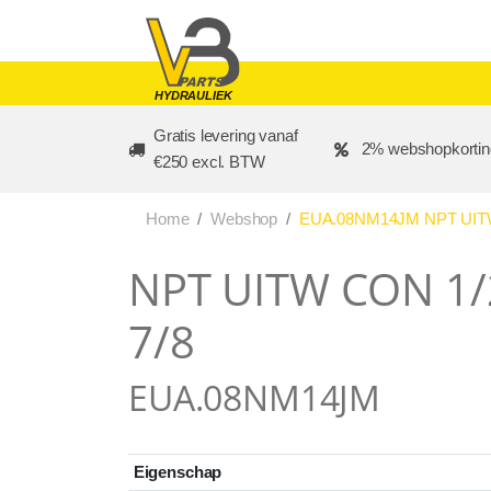
Skip to main content
HYDRAULIEK
Gratis levering vanaf
2% webshopkortin
€250 excl. BTW
Home
Webshop
EUA.08NM14JM NPT UITW 
NPT UITW CON 1/2
7/8
EUA.08NM14JM
Eigenschap