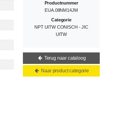
Productnummer
EUA.08NM14JM
Categorie
NPT UITW CONISCH - JIC
UITW
Terug naar cataloog
Naar product categorie