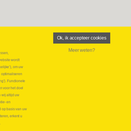
Ok, ik accepteer cookies
Meer weten?
essen,
aatste maand Webtec-promotie!
website wordt
 2026
elijke’), om uw
tie Webtec Draagbare Hydraulische Testers
Lees
e optimaliseren
NL
ng’). Functionele
aatste kans voor onze promo
n voor het doel
lkoppelingen!
ij altijd uw
tie- en
 2026
d op basis van uw
s meer NL
teren, erkent u
.