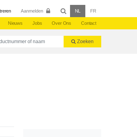
treren
Aanmelden
NL
FR
Nieuws
Jobs
Over Ons
Contact
ctnummer of naam
Zoeken