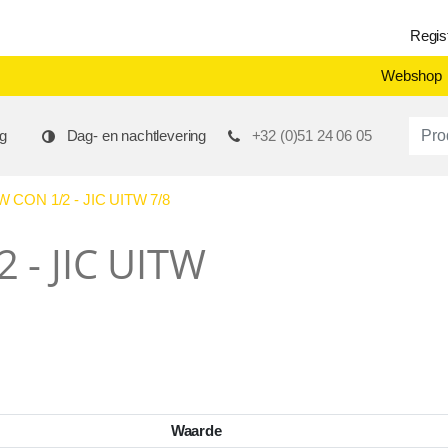
Regis
Webshop
Produ
g
Dag- en nachtlevering
+32 (0)51 24 06 05
CON 1/2 - JIC UITW 7/8
 - JIC UITW
Waarde