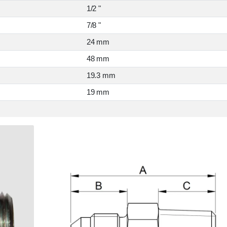
1/2 "
7/8 "
24 mm
48 mm
19.3 mm
19 mm