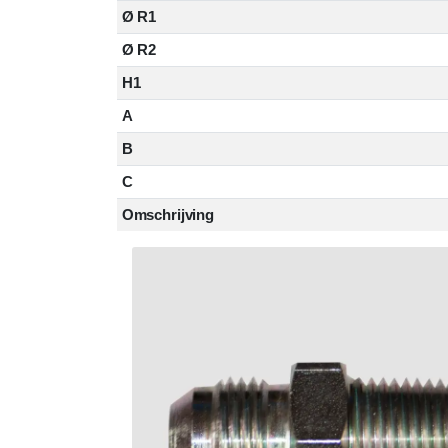
Ø R1
Ø R2
H1
A
B
C
Omschrijving