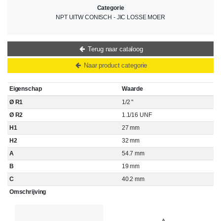
Categorie
NPT UITW CONISCH - JIC LOSSE MOER
Terug naar cataloog
Naar product categorie
Eigenschap
Waarde
Ø R1
1/2 "
Ø R2
1.1/16 UNF
H1
27 mm
H2
32 mm
A
54.7 mm
B
19 mm
C
40.2 mm
Omschrijving