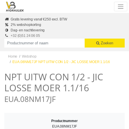
Skip to main content
HYDRAULIEK
Gratis levering vanaf €250 excl. BTW
2% webshopkorting
Dag- en nachtlevering
+32 (0)51 24 06 05
Productnummer of naam
Zoeken
Home
Webshop
EUA.08NM17JF NPT UITW CON 1/2 - JIC LOSSE MOER 1.1/16
NPT UITW CON 1/2 - JIC
LOSSE MOER 1.1/16
EUA.08NM17JF
Productnummer
EUA.08NM17JF