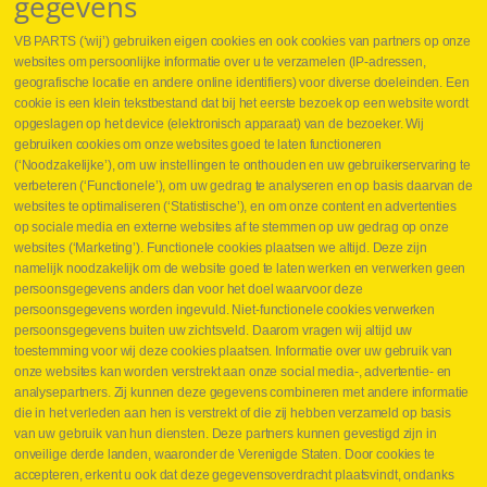
gegevens
VB PARTS (‘wij’) gebruiken eigen cookies en ook cookies van partners op onze
websites om persoonlijke informatie over u te verzamelen (IP-adressen,
geografische locatie en andere online identifiers) voor diverse doeleinden. Een
cookie is een klein tekstbestand dat bij het eerste bezoek op een website wordt
Webshop
opgeslagen op het device (elektronisch apparaat) van de bezoeker. Wij
Nieuws
gebruiken cookies om onze websites goed te laten functioneren
Jobs
(‘Noodzakelijke’), om uw instellingen te onthouden en uw gebruikerservaring te
Contact
verbeteren (‘Functionele’), om uw gedrag te analyseren en op basis daarvan de
websites te optimaliseren (‘Statistische’), en om onze content en advertenties
Leveringen
op sociale media en externe websites af te stemmen op uw gedrag op onze
Drukcontrole set
websites (‘Marketing’). Functionele cookies plaatsen we altijd. Deze zijn
Persmaten
namelijk noodzakelijk om de website goed te laten werken en verwerken geen
Herstellen cilinders
persoonsgegevens anders dan voor het doel waarvoor deze
Hoe opmeten?
persoonsgegevens worden ingevuld. Niet-functionele cookies verwerken
Hydrogroepen
persoonsgegevens buiten uw zichtsveld. Daarom vragen wij altijd uw
Hydraulische slangen
toestemming voor wij deze cookies plaatsen. Informatie over uw gebruik van
onze websites kan worden verstrekt aan onze social media-, advertentie- en
Contact VB Parts
analysepartners. Zij kunnen deze gegevens combineren met andere informatie
Abraham Hansstraat 7
,
B-8800 Roeselare
die in het verleden aan hen is verstrekt of die zij hebben verzameld op basis
Tel.
+32 (0)51 24 06 05
van uw gebruik van hun diensten. Deze partners kunnen gevestigd zijn in
onveilige derde landen, waaronder de Verenigde Staten. Door cookies te
E-mail
info@vbparts.be
accepteren, erkent u ook dat deze gegevensoverdracht plaatsvindt, ondanks