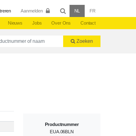
treren
Aanmelden
NL
FR
Nieuws
Jobs
Over Ons
Contact
ctnummer of naam
Zoeken
Productnummer
EUA.06BLN