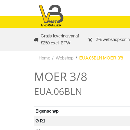
Skip to main content
HYDRAULIEK
Gratis levering vanaf
2% webshopkortin
€250 excl. BTW
Home
Webshop
EUA.06BLN MOER 3/8
MOER 3/8
EUA.06BLN
Eigenschap
Ø R1