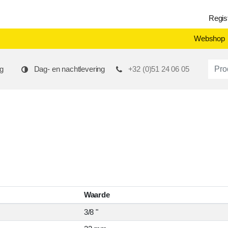
Regis
Webshop
Produ
g
Dag- en nachtlevering
+32 (0)51 24 06 05
Waarde
3/8 "