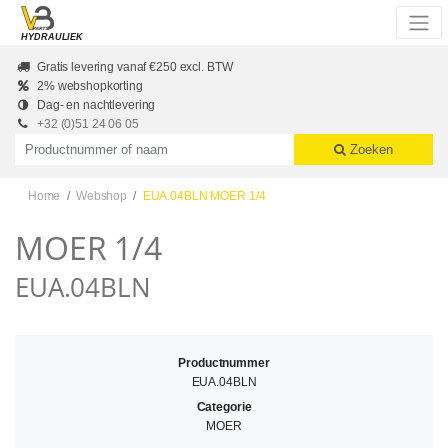
Skip to main content
HYDRAULIEK
Gratis levering vanaf €250 excl. BTW
2% webshopkorting
Dag- en nachtlevering
+32 (0)51 24 06 05
Productnummer of naam
Zoeken
Home
Webshop
EUA.04BLN MOER 1/4
MOER 1/4
EUA.04BLN
Productnummer
EUA.04BLN
Categorie
MOER