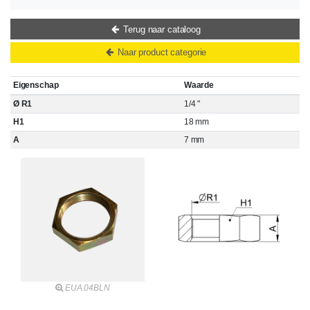
Terug naar cataloog
Naar product categorie
Eigenschap
Waarde
Ø R1
1/4 "
H1
18 mm
A
7 mm
EUA.04BLN