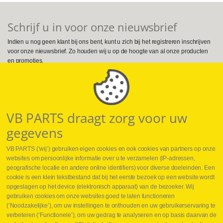
Schrijf u in voor onze nieuwsbrief
Indien u nog geen klant bij ons bent, kunt u zich bij het registreren inschrijven
voor onze nieuwsbrief. Zo houden wij u op de hoogte van al onze producten
en promoties.
Volg ons op Social Media
VB PARTS draagt zorg voor uw
gegevens
VB PARTS (‘wij’) gebruiken eigen cookies en ook cookies van partners op onze
websites om persoonlijke informatie over u te verzamelen (IP-adressen,
geografische locatie en andere online identifiers) voor diverse doeleinden. Een
cookie is een klein tekstbestand dat bij het eerste bezoek op een website wordt
Webshop
opgeslagen op het device (elektronisch apparaat) van de bezoeker. Wij
Nieuws
gebruiken cookies om onze websites goed te laten functioneren
Jobs
(‘Noodzakelijke’), om uw instellingen te onthouden en uw gebruikerservaring te
Contact
verbeteren (‘Functionele’), om uw gedrag te analyseren en op basis daarvan de