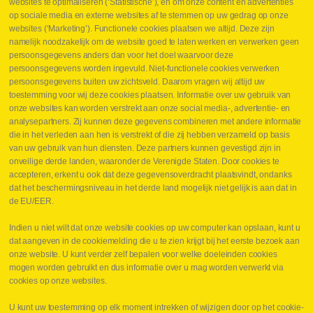
websites te optimaliseren (‘Statistische’), en om onze content en advertenties
Leveringen
op sociale media en externe websites af te stemmen op uw gedrag op onze
Drukcontrole set
websites (‘Marketing’). Functionele cookies plaatsen we altijd. Deze zijn
Persmaten
namelijk noodzakelijk om de website goed te laten werken en verwerken geen
Herstellen cilinders
persoonsgegevens anders dan voor het doel waarvoor deze
Hoe opmeten?
persoonsgegevens worden ingevuld. Niet-functionele cookies verwerken
Hydrogroepen
persoonsgegevens buiten uw zichtsveld. Daarom vragen wij altijd uw
Hydraulische slangen
toestemming voor wij deze cookies plaatsen. Informatie over uw gebruik van
onze websites kan worden verstrekt aan onze social media-, advertentie- en
Contact VB Parts
analysepartners. Zij kunnen deze gegevens combineren met andere informatie
Abraham Hansstraat 7
,
B-8800 Roeselare
die in het verleden aan hen is verstrekt of die zij hebben verzameld op basis
Tel.
+32 (0)51 24 06 05
van uw gebruik van hun diensten. Deze partners kunnen gevestigd zijn in
onveilige derde landen, waaronder de Verenigde Staten. Door cookies te
E-mail
info@vbparts.be
accepteren, erkent u ook dat deze gegevensoverdracht plaatsvindt, ondanks
⏳ Laatste maand Webtec-promotie!
dat het beschermingsniveau in het derde land mogelijk niet gelijk is aan dat in
de EU/EER.
1 juni 2026
Promotie Webtec Draagbare Hydraulische Testers
Lees meer NL
Indien u niet wilt dat onze website cookies op uw computer kan opslaan, kunt u
dat aangeven in de cookiemelding die u te zien krijgt bij het eerste bezoek aan
⏳ Laatste kans voor onze promo
onze website. U kunt verder zelf bepalen voor welke doeleinden cookies
snelkoppelingen!
mogen worden gebruikt en dus informatie over u mag worden verwerkt via
1 juni 2026
cookies op onze websites.
Lees meer NL
U kunt uw toestemming op elk moment intrekken of wijzigen door op het cookie-