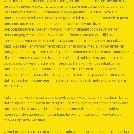
websites te optimaliseren (‘Statistische’), en om onze content en advertenties
Leveringen
op sociale media en externe websites af te stemmen op uw gedrag op onze
Drukcontrole set
websites (‘Marketing’). Functionele cookies plaatsen we altijd. Deze zijn
Persmaten
namelijk noodzakelijk om de website goed te laten werken en verwerken geen
Herstellen cilinders
persoonsgegevens anders dan voor het doel waarvoor deze
Hoe opmeten?
persoonsgegevens worden ingevuld. Niet-functionele cookies verwerken
Hydrogroepen
persoonsgegevens buiten uw zichtsveld. Daarom vragen wij altijd uw
Hydraulische slangen
toestemming voor wij deze cookies plaatsen. Informatie over uw gebruik van
onze websites kan worden verstrekt aan onze social media-, advertentie- en
Contact VB Parts
analysepartners. Zij kunnen deze gegevens combineren met andere informatie
Abraham Hansstraat 7
,
B-8800 Roeselare
die in het verleden aan hen is verstrekt of die zij hebben verzameld op basis
Tel.
+32 (0)51 24 06 05
van uw gebruik van hun diensten. Deze partners kunnen gevestigd zijn in
onveilige derde landen, waaronder de Verenigde Staten. Door cookies te
E-mail
info@vbparts.be
accepteren, erkent u ook dat deze gegevensoverdracht plaatsvindt, ondanks
⏳ Laatste maand Webtec-promotie!
dat het beschermingsniveau in het derde land mogelijk niet gelijk is aan dat in
de EU/EER.
1 juni 2026
Promotie Webtec Draagbare Hydraulische Testers
Lees meer NL
Indien u niet wilt dat onze website cookies op uw computer kan opslaan, kunt u
dat aangeven in de cookiemelding die u te zien krijgt bij het eerste bezoek aan
⏳ Laatste kans voor onze promo
onze website. U kunt verder zelf bepalen voor welke doeleinden cookies
snelkoppelingen!
mogen worden gebruikt en dus informatie over u mag worden verwerkt via
1 juni 2026
cookies op onze websites.
Lees meer NL
U kunt uw toestemming op elk moment intrekken of wijzigen door op het cookie-