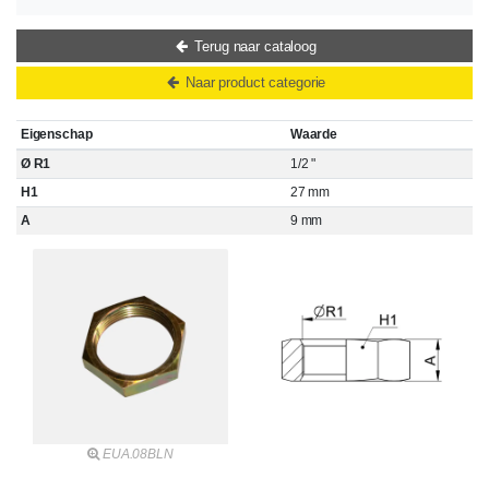
Terug naar cataloog
Naar product categorie
Eigenschap
Waarde
Ø R1
1/2 "
H1
27 mm
A
9 mm
EUA.08BLN