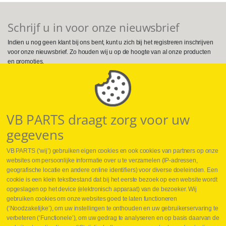
Schrijf u in voor onze nieuwsbrief
Indien u nog geen klant bij ons bent, kunt u zich bij het registreren inschrijven
voor onze nieuwsbrief. Zo houden wij u op de hoogte van al onze producten
en promoties.
Volg ons op Social Media
VB PARTS draagt zorg voor uw
gegevens
VB PARTS (‘wij’) gebruiken eigen cookies en ook cookies van partners op onze
websites om persoonlijke informatie over u te verzamelen (IP-adressen,
geografische locatie en andere online identifiers) voor diverse doeleinden. Een
cookie is een klein tekstbestand dat bij het eerste bezoek op een website wordt
Webshop
opgeslagen op het device (elektronisch apparaat) van de bezoeker. Wij
Nieuws
gebruiken cookies om onze websites goed te laten functioneren
Jobs
(‘Noodzakelijke’), om uw instellingen te onthouden en uw gebruikerservaring te
Contact
verbeteren (‘Functionele’), om uw gedrag te analyseren en op basis daarvan de