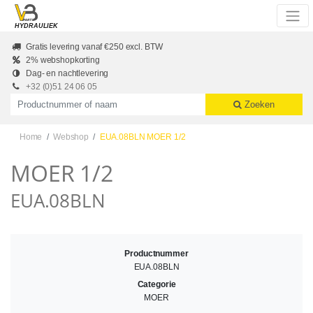
Skip to main content
HYDRAULIEK
Gratis levering vanaf €250 excl. BTW
2% webshopkorting
Dag- en nachtlevering
+32 (0)51 24 06 05
Productnummer of naam
Zoeken
Home
Webshop
EUA.08BLN MOER 1/2
MOER 1/2
EUA.08BLN
Productnummer
EUA.08BLN
Categorie
MOER