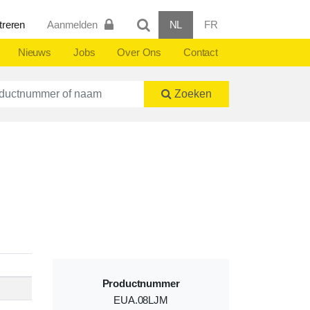
treren
Aanmelden
NL
FR
Nieuws
Jobs
Over Ons
Contact
ctnummer of naam
Zoeken
Productnummer
EUA.08LJM