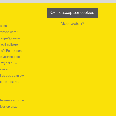
Ok, ik accepteer cookies
Meer weten?
essen,
aatste maand Webtec-promotie!
website wordt
 2026
elijke’), om uw
tie Webtec Draagbare Hydraulische Testers
Lees
e optimaliseren
NL
ng’). Functionele
aatste kans voor onze promo
n voor het doel
lkoppelingen!
ij altijd uw
tie- en
 2026
d op basis van uw
s meer NL
teren, erkent u
.
te bezoek aan onze
okies op onze