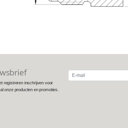
uwsbrief
et registreren inschrijven voor
 al onze producten en promoties.