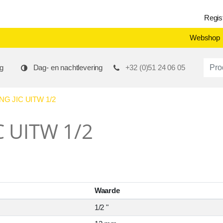
Regis
Webshop
Produ
g
Dag- en nachtlevering
+32 (0)51 24 06 05
G JIC UITW 1/2
C UITW 1/2
Waarde
1/2 "