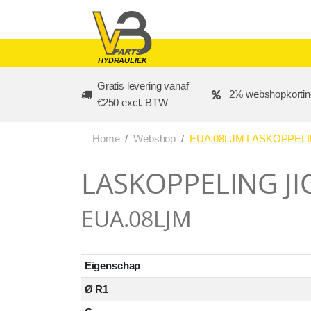
Skip to main content
HYDRAULIEK
Gratis levering vanaf
2% webshopkortin
€250 excl. BTW
Home
Webshop
EUA.08LJM LASKOPPELIN
LASKOPPELING JI
EUA.08LJM
Eigenschap
Ø R1