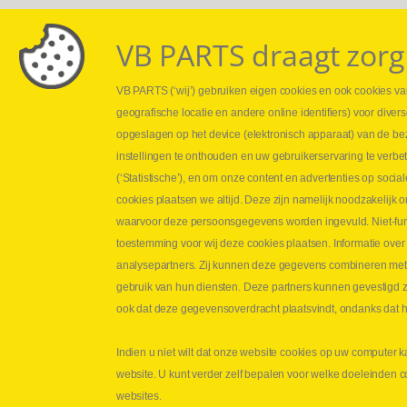
VB PARTS draagt zorg
VB PARTS (‘wij’) gebruiken eigen cookies en ook cookies van
Webshop
Leveringen
geografische locatie en andere online identifiers) voor dive
Nieuws
Drukcontrole se
opgeslagen op het device (elektronisch apparaat) van de be
Jobs
Persmaten
instellingen te onthouden en uw gebruikerservaring te verbe
Contact
Herstellen cilin
(‘Statistische’), en om onze content en advertenties op soc
Hoe opmeten?
cookies plaatsen we altijd. Deze zijn namelijk noodzakelij
Hydrogroepen
waarvoor deze persoonsgegevens worden ingevuld. Niet-func
Hydraulische s
toestemming voor wij deze cookies plaatsen. Informatie over
analysepartners. Zij kunnen deze gegevens combineren met an
Contact VB Parts
gebruik van hun diensten. Deze partners kunnen gevestigd zi
Abraham Hansstraat 7
,
B-8800 Roeselare
ook dat deze gegevensoverdracht plaatsvindt, ondanks dat he
Tel.
+32 (0)51 24 06 05
Indien u niet wilt dat onze website cookies op uw computer k
E-mail
info@vbparts.be
website. U kunt verder zelf bepalen voor welke doeleinden 
Copyright
©
2026
VB Parts hydrauliek
Discl
websites.