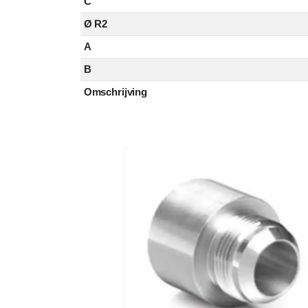
C
Ø R2
A
B
Omschrijving