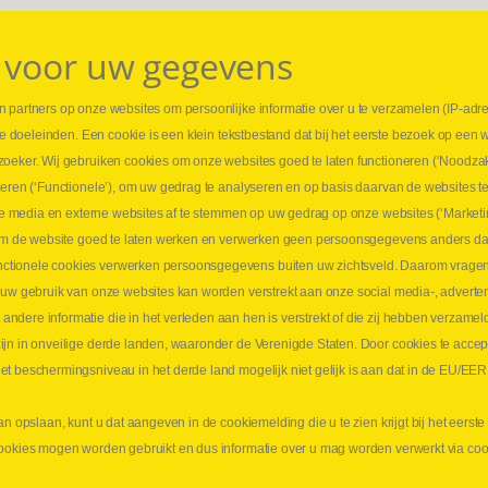
 voor uw gegevens
 partners op onze websites om persoonlijke informatie over u te verzamelen (IP-adr
⏳ L
rse doeleinden. Een cookie is een klein tekstbestand dat bij het eerste bezoek op een 
t
1 juni
zoeker. Wij gebruiken cookies om onze websites goed te laten functioneren (‘Noodzak
Promo
teren (‘Functionele’), om uw gedrag te analyseren en op basis daarvan de websites t
ders
meer 
iale media en externe websites af te stemmen op uw gedrag op onze websites (‘Marketi
⏳ L
k om de website goed te laten werken en verwerken geen persoonsgegevens anders da
sne
tionele cookies verwerken persoonsgegevens buiten uw zichtsveld. Daarom vragen w
langen
 uw gebruik van onze websites kan worden verstrekt aan onze social media-, adverten
1 juni
dere informatie die in het verleden aan hen is verstrekt of die zij hebben verzamel
Lee
jn in onveilige derde landen, waaronder de Verenigde Staten. Door cookies te accep
t beschermingsniveau in het derde land mogelijk niet gelijk is aan dat in de EU/EER
an opslaan, kunt u dat aangeven in de cookiemelding die u te zien krijgt bij het eers
cookies mogen worden gebruikt en dus informatie over u mag worden verwerkt via co
aimer
Privacy
Algemene verkoopsvoorwaarden