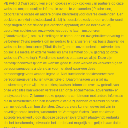
VB PARTS (‘wij’) gebruiken eigen cookies en ook cookies van partners op onze
websites om persoonlijke informatie over u te verzamelen (IP-adressen,
geografische locatie en andere online identifiers) voor diverse doeleinden. Een
cookie is een klein tekstbestand dat bij het eerste bezoek op een website wordt
Webshop
opgeslagen op het device (elektronisch apparaat) van de bezoeker. Wij
Nieuws
gebruiken cookies om onze websites goed te laten functioneren
Jobs
(‘Noodzakelijke’), om uw instellingen te onthouden en uw gebruikerservaring te
Contact
verbeteren (‘Functionele’), om uw gedrag te analyseren en op basis daarvan de
websites te optimaliseren (‘Statistische’), en om onze content en advertenties
Leveringen
op sociale media en externe websites af te stemmen op uw gedrag op onze
Drukcontrole set
websites (‘Marketing’). Functionele cookies plaatsen we altijd. Deze zijn
Persmaten
namelijk noodzakelijk om de website goed te laten werken en verwerken geen
Herstellen cilinders
persoonsgegevens anders dan voor het doel waarvoor deze
Hoe opmeten?
persoonsgegevens worden ingevuld. Niet-functionele cookies verwerken
Hydrogroepen
persoonsgegevens buiten uw zichtsveld. Daarom vragen wij altijd uw
Hydraulische slangen
toestemming voor wij deze cookies plaatsen. Informatie over uw gebruik van
onze websites kan worden verstrekt aan onze social media-, advertentie- en
Contact VB Parts
analysepartners. Zij kunnen deze gegevens combineren met andere informatie
Abraham Hansstraat 7
,
B-8800 Roeselare
die in het verleden aan hen is verstrekt of die zij hebben verzameld op basis
Tel.
+32 (0)51 24 06 05
van uw gebruik van hun diensten. Deze partners kunnen gevestigd zijn in
onveilige derde landen, waaronder de Verenigde Staten. Door cookies te
E-mail
info@vbparts.be
accepteren, erkent u ook dat deze gegevensoverdracht plaatsvindt, ondanks
⏳ Laatste maand Webtec-promotie!
dat het beschermingsniveau in het derde land mogelijk niet gelijk is aan dat in