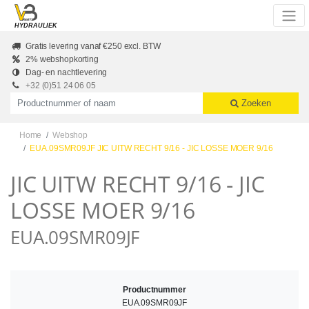
Skip to main content
HYDRAULIEK
Gratis levering vanaf €250 excl. BTW
2% webshopkorting
Dag- en nachtlevering
+32 (0)51 24 06 05
Productnummer of naam
Zoeken
Home
Webshop
EUA.09SMR09JF JIC UITW RECHT 9/16 - JIC LOSSE MOER 9/16
JIC UITW RECHT 9/16 - JIC
LOSSE MOER 9/16
EUA.09SMR09JF
Productnummer
EUA.09SMR09JF