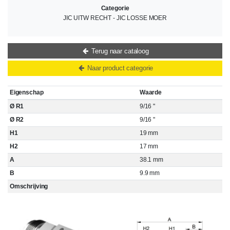
Categorie
JIC UITW RECHT - JIC LOSSE MOER
Terug naar cataloog
Naar product categorie
Eigenschap
Waarde
Ø R1
9/16 "
Ø R2
9/16 "
H1
19 mm
H2
17 mm
A
38.1 mm
B
9.9 mm
Omschrijving