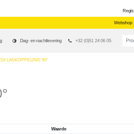
Regis
Webshop
Produ
g
Dag- en nachtlevering
+32 (0)51 24 06 05
9/16 LASKOPPELING 90°
0°
Waarde