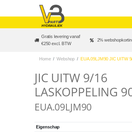
Skip to main content
HYDRAULIEK
Gratis levering vanaf
2% webshopkortin
€250 excl. BTW
Home
Webshop
EUA.09LJM90 JIC UITW 
JIC UITW 9/16
LASKOPPELING 9
EUA.09LJM90
Eigenschap