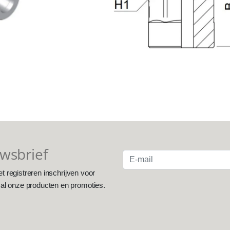
uwsbrief
et registreren inschrijven voor
 al onze producten en promoties.