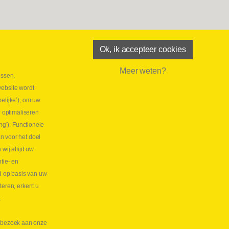
Ok, ik accepteer cookies
Meer weten?
essen,
aatste maand Webtec-promotie!
website wordt
 2026
elijke’), om uw
tie Webtec Draagbare Hydraulische Testers
Lees
e optimaliseren
NL
ng’). Functionele
aatste kans voor onze promo
n voor het doel
lkoppelingen!
ij altijd uw
tie- en
 2026
d op basis van uw
s meer NL
teren, erkent u
.
te bezoek aan onze