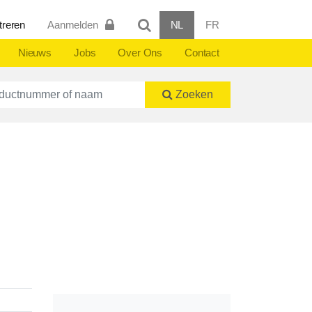
treren
Aanmelden
NL
FR
Nieuws
Jobs
Over Ons
Contact
ctnummer of naam
Zoeken