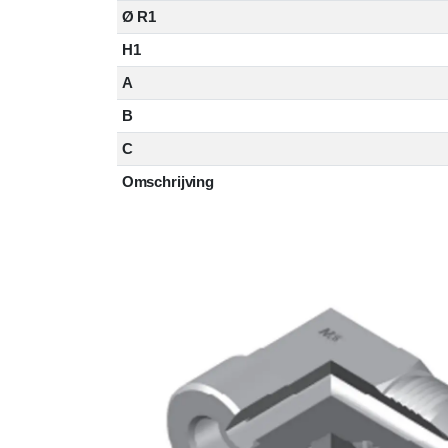
Ø R1
H1
A
B
C
Omschrijving