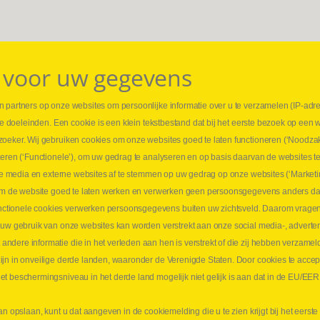
 voor uw gegevens
 partners op onze websites om persoonlijke informatie over u te verzamelen (IP-adr
⏳ L
rse doeleinden. Een cookie is een klein tekstbestand dat bij het eerste bezoek op een 
t
1 juni
zoeker. Wij gebruiken cookies om onze websites goed te laten functioneren (‘Noodzak
Promo
teren (‘Functionele’), om uw gedrag te analyseren en op basis daarvan de websites t
ders
meer 
iale media en externe websites af te stemmen op uw gedrag op onze websites (‘Marketi
⏳ L
k om de website goed te laten werken en verwerken geen persoonsgegevens anders da
sne
tionele cookies verwerken persoonsgegevens buiten uw zichtsveld. Daarom vragen w
langen
 uw gebruik van onze websites kan worden verstrekt aan onze social media-, adverten
1 juni
dere informatie die in het verleden aan hen is verstrekt of die zij hebben verzamel
Lee
jn in onveilige derde landen, waaronder de Verenigde Staten. Door cookies te accep
t beschermingsniveau in het derde land mogelijk niet gelijk is aan dat in de EU/EER
an opslaan, kunt u dat aangeven in de cookiemelding die u te zien krijgt bij het eers