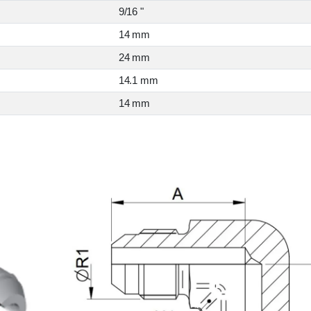
9/16 "
14 mm
24 mm
14.1 mm
14 mm