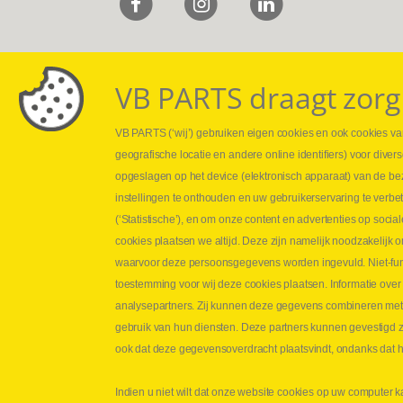
VB PARTS draagt zorg
VB PARTS (‘wij’) gebruiken eigen cookies en ook cookies van
Webshop
Leveringen
geografische locatie en andere online identifiers) voor dive
Nieuws
Drukcontrole se
opgeslagen op het device (elektronisch apparaat) van de be
Jobs
Persmaten
instellingen te onthouden en uw gebruikerservaring te verbe
Contact
Herstellen cilin
(‘Statistische’), en om onze content en advertenties op soc
Hoe opmeten?
cookies plaatsen we altijd. Deze zijn namelijk noodzakelij
Hydrogroepen
waarvoor deze persoonsgegevens worden ingevuld. Niet-func
Hydraulische s
toestemming voor wij deze cookies plaatsen. Informatie over
analysepartners. Zij kunnen deze gegevens combineren met an
Contact VB Parts
gebruik van hun diensten. Deze partners kunnen gevestigd zi
Abraham Hansstraat 7
,
B-8800 Roeselare
ook dat deze gegevensoverdracht plaatsvindt, ondanks dat he
Tel.
+32 (0)51 24 06 05
Indien u niet wilt dat onze website cookies op uw computer k