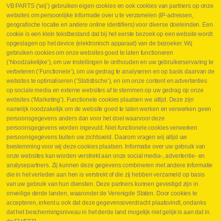
VB PARTS (‘wij’) gebruiken eigen cookies en ook cookies van partners op onze
websites om persoonlijke informatie over u te verzamelen (IP-adressen,
geografische locatie en andere online identifiers) voor diverse doeleinden. Een
cookie is een klein tekstbestand dat bij het eerste bezoek op een website wordt
Webshop
opgeslagen op het device (elektronisch apparaat) van de bezoeker. Wij
Nieuws
gebruiken cookies om onze websites goed te laten functioneren
Jobs
(‘Noodzakelijke’), om uw instellingen te onthouden en uw gebruikerservaring te
Contact
verbeteren (‘Functionele’), om uw gedrag te analyseren en op basis daarvan de
websites te optimaliseren (‘Statistische’), en om onze content en advertenties
Leveringen
op sociale media en externe websites af te stemmen op uw gedrag op onze
Drukcontrole set
websites (‘Marketing’). Functionele cookies plaatsen we altijd. Deze zijn
Persmaten
namelijk noodzakelijk om de website goed te laten werken en verwerken geen
Herstellen cilinders
persoonsgegevens anders dan voor het doel waarvoor deze
Hoe opmeten?
persoonsgegevens worden ingevuld. Niet-functionele cookies verwerken
Hydrogroepen
persoonsgegevens buiten uw zichtsveld. Daarom vragen wij altijd uw
Hydraulische slangen
toestemming voor wij deze cookies plaatsen. Informatie over uw gebruik van
onze websites kan worden verstrekt aan onze social media-, advertentie- en
Contact VB Parts
analysepartners. Zij kunnen deze gegevens combineren met andere informatie
Abraham Hansstraat 7
,
B-8800 Roeselare
die in het verleden aan hen is verstrekt of die zij hebben verzameld op basis
Tel.
+32 (0)51 24 06 05
van uw gebruik van hun diensten. Deze partners kunnen gevestigd zijn in
onveilige derde landen, waaronder de Verenigde Staten. Door cookies te
E-mail
info@vbparts.be
accepteren, erkent u ook dat deze gegevensoverdracht plaatsvindt, ondanks
⏳ Laatste maand Webtec-promotie!
dat het beschermingsniveau in het derde land mogelijk niet gelijk is aan dat in