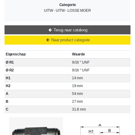
Categorie
UITW - UITW - LOSSE MOER
Terug naar cataloog
Naar product categorie
Eigenschap
Waarde
Ø R1
9/16 " UNF
Ø R2
9/16 " UNF
H1
14 mm
H2
19 mm
A
54 mm
B
27 mm
C
31.8 mm