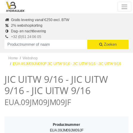
Skip to main content
HYDRAULIEK
Gratis levering vanaf €250 excl. BTW
2% webshopkorting
Dag- en nachtlevering
+32 (0)51 24 06 05
Productnummer of naam
Zoeken
Home
Webshop
EUA.09JM09JM09JF JIC UITW 9/16 - JIC UITW 9/16 - JIC UITW 9/16
JIC UITW 9/16 - JIC UITW
9/16 - JIC UITW 9/16
EUA.09JM09JM09JF
Productnummer
EUA.09JM09JM09JF