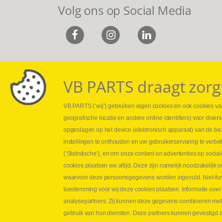
Volg ons op Social Media
VB PARTS draagt zorg
VB PARTS (‘wij’) gebruiken eigen cookies en ook cookies van
Webshop
Leveringen
geografische locatie en andere online identifiers) voor dive
Nieuws
Drukcontrole se
opgeslagen op het device (elektronisch apparaat) van de be
Jobs
Persmaten
instellingen te onthouden en uw gebruikerservaring te verbe
Contact
Herstellen cilin
(‘Statistische’), en om onze content en advertenties op soc
Hoe opmeten?
cookies plaatsen we altijd. Deze zijn namelijk noodzakelij
Hydrogroepen
waarvoor deze persoonsgegevens worden ingevuld. Niet-func
Hydraulische s
toestemming voor wij deze cookies plaatsen. Informatie over
analysepartners. Zij kunnen deze gegevens combineren met an
Contact VB Parts
gebruik van hun diensten. Deze partners kunnen gevestigd zi
Abraham Hansstraat 7
,
B-8800 Roeselare