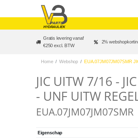
Skip to main content
HYDRAULIEK
Gratis levering vanaf
2% webshopkortin
€250 excl. BTW
Home
Webshop
EUA.07JM07JM07SMR JIC 
JIC UITW 7/16 - JI
- UNF UITW REGE
EUA.07JM07JM07SMR
Eigenschap