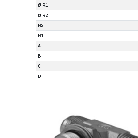
Ø R1
Ø R2
H2
H1
A
B
C
D