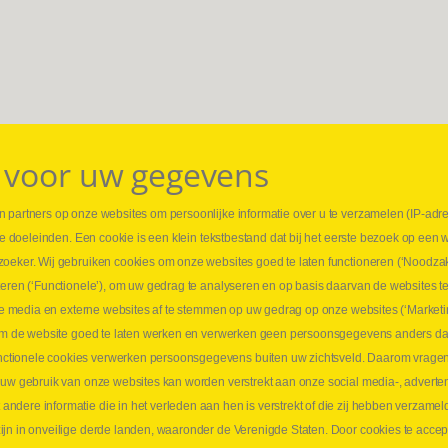
 voor uw gegevens
 partners op onze websites om persoonlijke informatie over u te verzamelen (IP-adr
⏳ L
rse doeleinden. Een cookie is een klein tekstbestand dat bij het eerste bezoek op een 
t
1 juni
zoeker. Wij gebruiken cookies om onze websites goed te laten functioneren (‘Noodzak
Promo
teren (‘Functionele’), om uw gedrag te analyseren en op basis daarvan de websites t
ders
meer 
iale media en externe websites af te stemmen op uw gedrag op onze websites (‘Marketi
⏳ L
k om de website goed te laten werken en verwerken geen persoonsgegevens anders da
sne
tionele cookies verwerken persoonsgegevens buiten uw zichtsveld. Daarom vragen w
langen
 uw gebruik van onze websites kan worden verstrekt aan onze social media-, adverten
1 juni
dere informatie die in het verleden aan hen is verstrekt of die zij hebben verzamel
Lee
jn in onveilige derde landen, waaronder de Verenigde Staten. Door cookies te accep