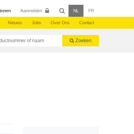
treren
Aanmelden
NL
FR
Nieuws
Jobs
Over Ons
Contact
ctnummer of naam
Zoeken