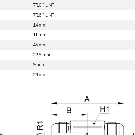
7/16 " UNF
7/16 " UNF
14 mm
11 mm
45 mm
22.5 mm
9 mm
26 mm