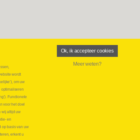
Ok, ik accepteer cookies
Meer weten?
essen,
aatste maand Webtec-promotie!
website wordt
 2026
elijke’), om uw
tie Webtec Draagbare Hydraulische Testers
Lees
e optimaliseren
NL
ng’). Functionele
aatste kans voor onze promo
n voor het doel
lkoppelingen!
ij altijd uw
tie- en
 2026
d op basis van uw
s meer NL
teren, erkent u