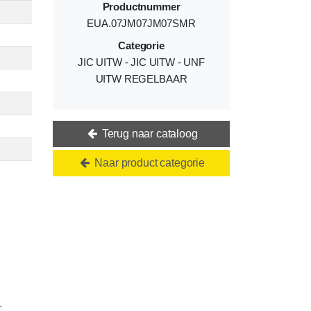
Productnummer
EUA.07JM07JM07SMR
Categorie
JIC UITW - JIC UITW - UNF
UITW REGELBAAR
Terug naar cataloog
Naar product categorie