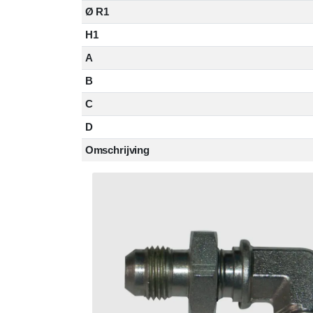
Ø R1
H1
A
B
C
D
Omschrijving