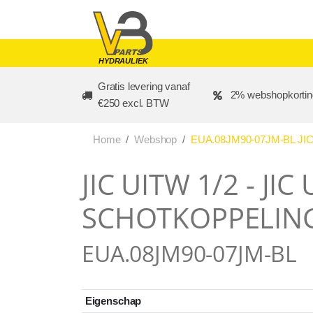
Skip to main content
HYDRAULIEK
Gratis levering vanaf
2% webshopkortin
€250 excl. BTW
Home
Webshop
EUA.08JM90-07JM-BL JIC
JIC UITW 1/2 - JIC
SCHOTKOPPELING
EUA.08JM90-07JM-BL
Eigenschap