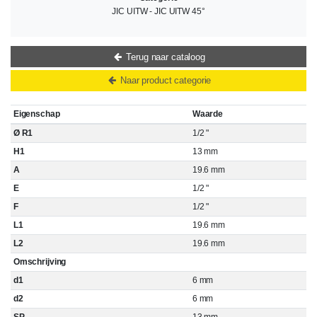
JIC UITW - JIC UITW 45°
Terug naar cataloog
Naar product categorie
Eigenschap
Waarde
Ø R1
1/2 "
H1
13 mm
A
19.6 mm
E
1/2 "
F
1/2 "
L1
19.6 mm
L2
19.6 mm
Omschrijving
d1
6 mm
d2
6 mm