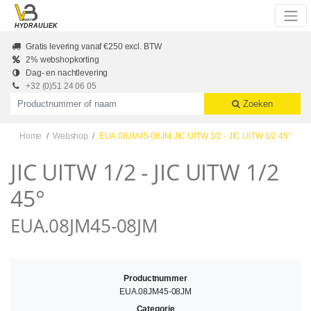
Skip to main content
HYDRAULIEK
Gratis levering vanaf €250 excl. BTW
2% webshopkorting
Dag- en nachtlevering
+32 (0)51 24 06 05
Productnummer of naam
Zoeken
Home
Webshop
EUA.08JM45-08JM JIC UITW 1/2 - JIC UITW 1/2 45°
JIC UITW 1/2 - JIC UITW 1/2
45°
EUA.08JM45-08JM
Productnummer
EUA.08JM45-08JM
Categorie