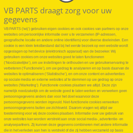
VB PARTS draagt zorg voor uw
gegevens
VB PARTS (‘wij’) gebruiken eigen cookies en ook cookies van partners op onze
websites om persoonlijke informatie over u te verzamelen (IP-adressen,
geografische locatie en andere online identifiers) voor diverse doeleinden. Een
cookie is een klein tekstbestand dat bij het eerste bezoek op een website wordt
Webshop
opgeslagen op het device (elektronisch apparaat) van de bezoeker. Wij
Nieuws
gebruiken cookies om onze websites goed te laten functioneren
Jobs
(‘Noodzakelijke’), om uw instellingen te onthouden en uw gebruikerservaring te
Contact
verbeteren (‘Functionele’), om uw gedrag te analyseren en op basis daarvan de
websites te optimaliseren (‘Statistische’), en om onze content en advertenties
Leveringen
op sociale media en externe websites af te stemmen op uw gedrag op onze
Drukcontrole set
websites (‘Marketing’). Functionele cookies plaatsen we altijd. Deze zijn
Persmaten
namelijk noodzakelijk om de website goed te laten werken en verwerken geen
Herstellen cilinders
persoonsgegevens anders dan voor het doel waarvoor deze
Hoe opmeten?
persoonsgegevens worden ingevuld. Niet-functionele cookies verwerken
Hydrogroepen
persoonsgegevens buiten uw zichtsveld. Daarom vragen wij altijd uw
Hydraulische slangen
toestemming voor wij deze cookies plaatsen. Informatie over uw gebruik van
onze websites kan worden verstrekt aan onze social media-, advertentie- en
Contact VB Parts
analysepartners. Zij kunnen deze gegevens combineren met andere informatie
Abraham Hansstraat 7
,
B-8800 Roeselare
die in het verleden aan hen is verstrekt of die zij hebben verzameld op basis