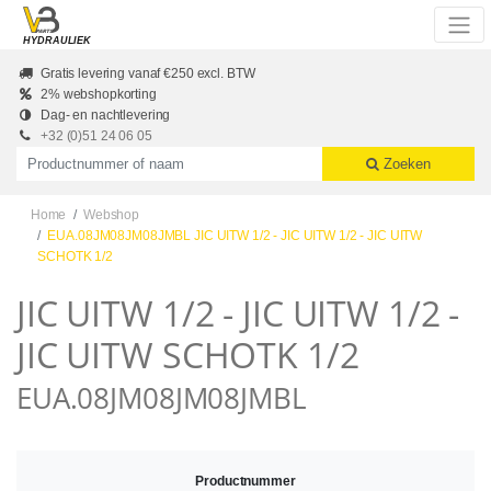
Skip to main content
HYDRAULIEK
Gratis levering vanaf €250 excl. BTW
2% webshopkorting
Dag- en nachtlevering
+32 (0)51 24 06 05
Productnummer of naam
Zoeken
Home
Webshop
EUA.08JM08JM08JMBL JIC UITW 1/2 - JIC UITW 1/2 - JIC UITW
SCHOTK 1/2
JIC UITW 1/2 - JIC UITW 1/2 -
JIC UITW SCHOTK 1/2
EUA.08JM08JM08JMBL
Productnummer