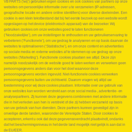
VB PARTS (‘wij’) gebruiken eigen cookies en ook cookies van partners op onze
websites om persoonlijke informatie over u te verzamelen (IP-adressen,
geografische locatie en andere online identifiers) voor diverse doeleinden. Een
cookie is een klein tekstbestand dat bij het eerste bezoek op een website wordt
Webshop
opgeslagen op het device (elektronisch apparaat) van de bezoeker. Wij
Nieuws
gebruiken cookies om onze websites goed te laten functioneren
Jobs
(‘Noodzakelijke’), om uw instellingen te onthouden en uw gebruikerservaring te
Contact
verbeteren (‘Functionele’), om uw gedrag te analyseren en op basis daarvan de
websites te optimaliseren (‘Statistische’), en om onze content en advertenties
Leveringen
op sociale media en externe websites af te stemmen op uw gedrag op onze
Drukcontrole set
websites (‘Marketing’). Functionele cookies plaatsen we altijd. Deze zijn
Persmaten
namelijk noodzakelijk om de website goed te laten werken en verwerken geen
Herstellen cilinders
persoonsgegevens anders dan voor het doel waarvoor deze
Hoe opmeten?
persoonsgegevens worden ingevuld. Niet-functionele cookies verwerken
Hydrogroepen
persoonsgegevens buiten uw zichtsveld. Daarom vragen wij altijd uw
Hydraulische slangen
toestemming voor wij deze cookies plaatsen. Informatie over uw gebruik van
onze websites kan worden verstrekt aan onze social media-, advertentie- en
Contact VB Parts
analysepartners. Zij kunnen deze gegevens combineren met andere informatie
Abraham Hansstraat 7
,
B-8800 Roeselare
die in het verleden aan hen is verstrekt of die zij hebben verzameld op basis
Tel.
+32 (0)51 24 06 05
van uw gebruik van hun diensten. Deze partners kunnen gevestigd zijn in
onveilige derde landen, waaronder de Verenigde Staten. Door cookies te
E-mail
info@vbparts.be
accepteren, erkent u ook dat deze gegevensoverdracht plaatsvindt, ondanks
⏳ Laatste maand Webtec-promotie!
dat het beschermingsniveau in het derde land mogelijk niet gelijk is aan dat in
de EU/EER.
1 juni 2026