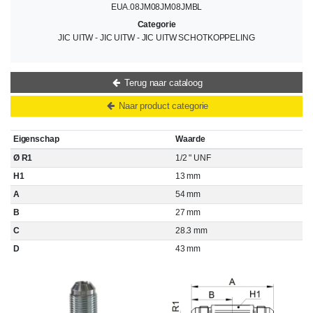
EUA.08JM08JM08JMBL
Categorie
JIC UITW - JIC UITW - JIC UITW SCHOTKOPPELING
Terug naar cataloog
Naar product categorie
Eigenschap
Waarde
Ø R1
1/2 " UNF
H1
13 mm
A
54 mm
B
27 mm
C
28.3 mm
D
43 mm