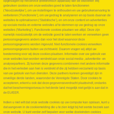
opgeslagen op het device (elektronisch apparaat) van de bezoeker. Wij
Nieuws
gebruiken cookies om onze websites goed te laten functioneren
Jobs
(‘Noodzakelijke’), om uw instellingen te onthouden en uw gebruikerservaring te
Contact
verbeteren (‘Functionele’), om uw gedrag te analyseren en op basis daarvan de
websites te optimaliseren (‘Statistische’), en om onze content en advertenties
Leveringen
op sociale media en externe websites af te stemmen op uw gedrag op onze
Drukcontrole set
websites (‘Marketing’). Functionele cookies plaatsen we altijd. Deze zijn
Persmaten
namelijk noodzakelijk om de website goed te laten werken en verwerken geen
Herstellen cilinders
persoonsgegevens anders dan voor het doel waarvoor deze
Hoe opmeten?
persoonsgegevens worden ingevuld. Niet-functionele cookies verwerken
Hydrogroepen
persoonsgegevens buiten uw zichtsveld. Daarom vragen wij altijd uw
Hydraulische slangen
toestemming voor wij deze cookies plaatsen. Informatie over uw gebruik van
onze websites kan worden verstrekt aan onze social media-, advertentie- en
Contact VB Parts
analysepartners. Zij kunnen deze gegevens combineren met andere informatie
Abraham Hansstraat 7
,
B-8800 Roeselare
die in het verleden aan hen is verstrekt of die zij hebben verzameld op basis
Tel.
+32 (0)51 24 06 05
van uw gebruik van hun diensten. Deze partners kunnen gevestigd zijn in
onveilige derde landen, waaronder de Verenigde Staten. Door cookies te
E-mail
info@vbparts.be
accepteren, erkent u ook dat deze gegevensoverdracht plaatsvindt, ondanks
⏳ Laatste maand Webtec-promotie!
dat het beschermingsniveau in het derde land mogelijk niet gelijk is aan dat in
de EU/EER.
1 juni 2026
Promotie Webtec Draagbare Hydraulische Testers
Lees meer NL
Indien u niet wilt dat onze website cookies op uw computer kan opslaan, kunt u
dat aangeven in de cookiemelding die u te zien krijgt bij het eerste bezoek aan
⏳ Laatste kans voor onze promo
onze website. U kunt verder zelf bepalen voor welke doeleinden cookies