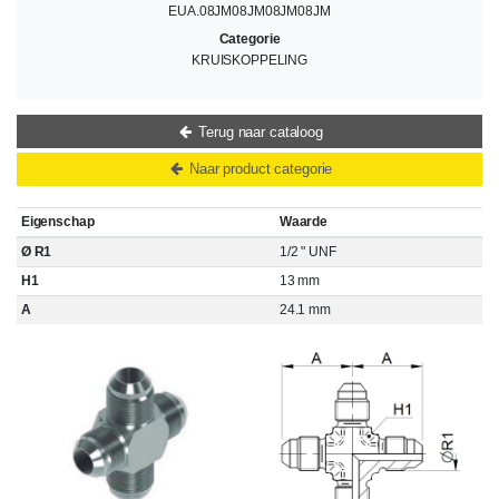
EUA.08JM08JM08JM08JM
Categorie
KRUISKOPPELING
Terug naar cataloog
Naar product categorie
Eigenschap
Waarde
Ø R1
1/2 " UNF
H1
13 mm
A
24.1 mm