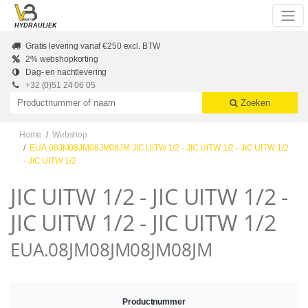
Skip to main content
HYDRAULIEK
Gratis levering vanaf €250 excl. BTW
2% webshopkorting
Dag- en nachtlevering
+32 (0)51 24 06 05
Productnummer of naam
Zoeken
Home
Webshop
EUA.08JM08JM08JM08JM JIC UITW 1/2 - JIC UITW 1/2 - JIC UITW 1/2
- JIC UITW 1/2
JIC UITW 1/2 - JIC UITW 1/2 -
JIC UITW 1/2 - JIC UITW 1/2
EUA.08JM08JM08JM08JM
Productnummer