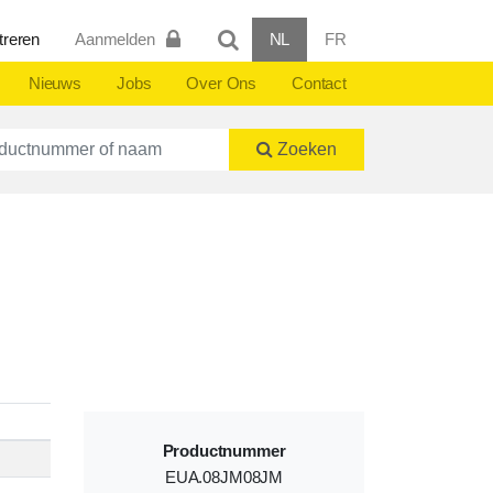
treren
Aanmelden
NL
FR
Nieuws
Jobs
Over Ons
Contact
ctnummer of naam
Zoeken
Productnummer
EUA.08JM08JM