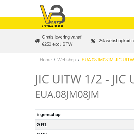
Skip to main content
HYDRAULIEK
Gratis levering vanaf
2% webshopkortin
€250 excl. BTW
Home
Webshop
EUA.08JM08JM JIC UITW 1
JIC UITW 1/2 - JIC
EUA.08JM08JM
Eigenschap
Ø R1