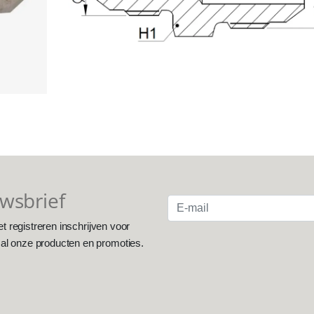
uwsbrief
et registreren inschrijven voor
 al onze producten en promoties.