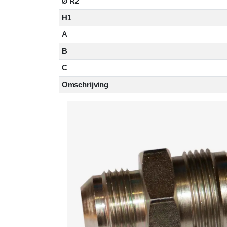
Ø R2
H1
A
B
C
Omschrijving