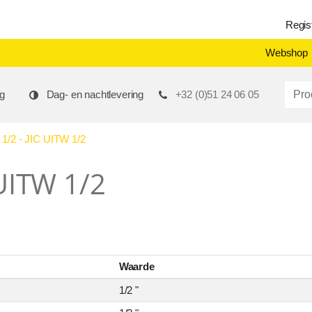
Regis
Webshop
Produ
g
Dag- en nachtlevering
+32 (0)51 24 06 05
/2 - JIC UITW 1/2
 UITW 1/2
Waarde
1/2 "