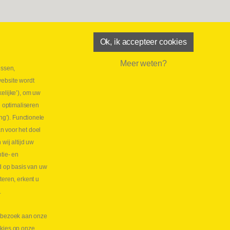
Ok, ik accepteer cookies
Meer weten?
essen,
aatste maand Webtec-promotie!
website wordt
 2026
elijke’), om uw
tie Webtec Draagbare Hydraulische Testers
Lees
e optimaliseren
NL
ng’). Functionele
aatste kans voor onze promo
n voor het doel
lkoppelingen!
ij altijd uw
tie- en
 2026
d op basis van uw
s meer NL
teren, erkent u
.
te bezoek aan onze
okies op onze