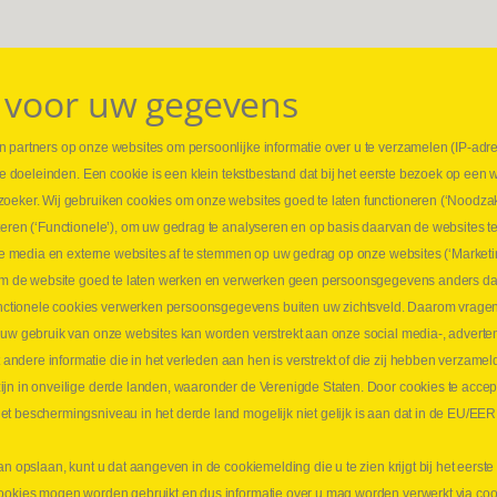
 voor uw gegevens
 partners op onze websites om persoonlijke informatie over u te verzamelen (IP-adr
⏳ L
rse doeleinden. Een cookie is een klein tekstbestand dat bij het eerste bezoek op een 
t
1 juni
zoeker. Wij gebruiken cookies om onze websites goed te laten functioneren (‘Noodzak
Promo
teren (‘Functionele’), om uw gedrag te analyseren en op basis daarvan de websites t
ders
meer 
iale media en externe websites af te stemmen op uw gedrag op onze websites (‘Marketi
⏳ L
k om de website goed te laten werken en verwerken geen persoonsgegevens anders da
sne
tionele cookies verwerken persoonsgegevens buiten uw zichtsveld. Daarom vragen w
langen
 uw gebruik van onze websites kan worden verstrekt aan onze social media-, adverten
1 juni
dere informatie die in het verleden aan hen is verstrekt of die zij hebben verzamel
Lee
jn in onveilige derde landen, waaronder de Verenigde Staten. Door cookies te accep
t beschermingsniveau in het derde land mogelijk niet gelijk is aan dat in de EU/EER
an opslaan, kunt u dat aangeven in de cookiemelding die u te zien krijgt bij het eers
cookies mogen worden gebruikt en dus informatie over u mag worden verwerkt via co