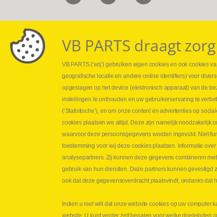
VB PARTS draagt zorg
VB PARTS (‘wij’) gebruiken eigen cookies en ook cookies van
Webshop
Leveringen
geografische locatie en andere online identifiers) voor dive
Nieuws
Drukcontrole se
opgeslagen op het device (elektronisch apparaat) van de be
Jobs
Persmaten
instellingen te onthouden en uw gebruikerservaring te verbe
Contact
Herstellen cilin
(‘Statistische’), en om onze content en advertenties op soc
Hoe opmeten?
cookies plaatsen we altijd. Deze zijn namelijk noodzakelij
Hydrogroepen
waarvoor deze persoonsgegevens worden ingevuld. Niet-func
Hydraulische s
toestemming voor wij deze cookies plaatsen. Informatie over
analysepartners. Zij kunnen deze gegevens combineren met an
Contact VB Parts
gebruik van hun diensten. Deze partners kunnen gevestigd zi
Abraham Hansstraat 7
,
B-8800 Roeselare
ook dat deze gegevensoverdracht plaatsvindt, ondanks dat he
Tel.
+32 (0)51 24 06 05
Indien u niet wilt dat onze website cookies op uw computer k
E-mail
info@vbparts.be
website. U kunt verder zelf bepalen voor welke doeleinden 