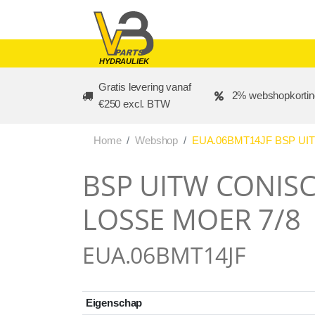
Skip to main content
HYDRAULIEK
Gratis levering vanaf
2% webshopkortin
€250 excl. BTW
Home
Webshop
EUA.06BMT14JF BSP UIT
BSP UITW CONISCH
LOSSE MOER 7/8
EUA.06BMT14JF
Eigenschap