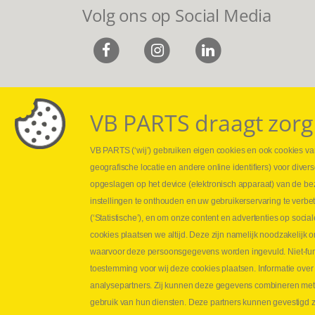
Volg ons op Social Media
VB PARTS draagt zorg
VB PARTS (‘wij’) gebruiken eigen cookies en ook cookies van
Webshop
Leveringen
geografische locatie en andere online identifiers) voor dive
Nieuws
Drukcontrole se
opgeslagen op het device (elektronisch apparaat) van de be
Jobs
Persmaten
instellingen te onthouden en uw gebruikerservaring te verbe
Contact
Herstellen cilin
(‘Statistische’), en om onze content en advertenties op soc
Hoe opmeten?
cookies plaatsen we altijd. Deze zijn namelijk noodzakelij
Hydrogroepen
waarvoor deze persoonsgegevens worden ingevuld. Niet-func
Hydraulische s
toestemming voor wij deze cookies plaatsen. Informatie over
analysepartners. Zij kunnen deze gegevens combineren met an
Contact VB Parts
gebruik van hun diensten. Deze partners kunnen gevestigd zi
Abraham Hansstraat 7
,
B-8800 Roeselare