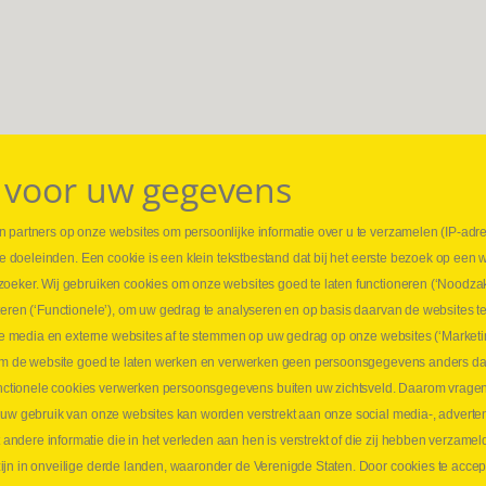
 voor uw gegevens
 partners op onze websites om persoonlijke informatie over u te verzamelen (IP-adr
⏳ L
rse doeleinden. Een cookie is een klein tekstbestand dat bij het eerste bezoek op een 
t
1 juni
zoeker. Wij gebruiken cookies om onze websites goed te laten functioneren (‘Noodzak
Promo
teren (‘Functionele’), om uw gedrag te analyseren en op basis daarvan de websites t
ders
meer 
iale media en externe websites af te stemmen op uw gedrag op onze websites (‘Marketi
⏳ L
k om de website goed te laten werken en verwerken geen persoonsgegevens anders da
sne
tionele cookies verwerken persoonsgegevens buiten uw zichtsveld. Daarom vragen w
langen
 uw gebruik van onze websites kan worden verstrekt aan onze social media-, adverten
1 juni
dere informatie die in het verleden aan hen is verstrekt of die zij hebben verzamel
Lee
jn in onveilige derde landen, waaronder de Verenigde Staten. Door cookies te accep