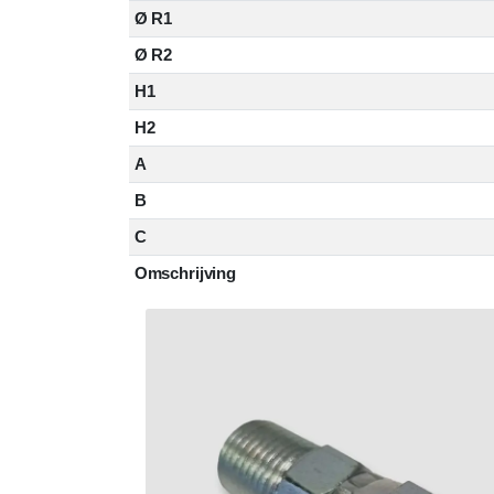
Ø R1
Ø R2
H1
H2
A
B
C
Omschrijving