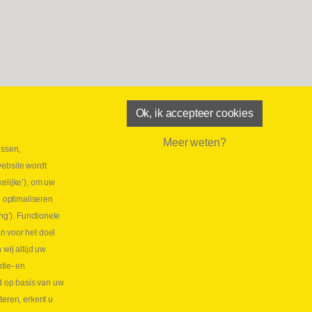
Ok, ik accepteer cookies
Meer weten?
essen,
aatste maand Webtec-promotie!
website wordt
 2026
elijke’), om uw
tie Webtec Draagbare Hydraulische Testers
Lees
e optimaliseren
NL
ng’). Functionele
aatste kans voor onze promo
n voor het doel
lkoppelingen!
ij altijd uw
tie- en
 2026
d op basis van uw
s meer NL
teren, erkent u