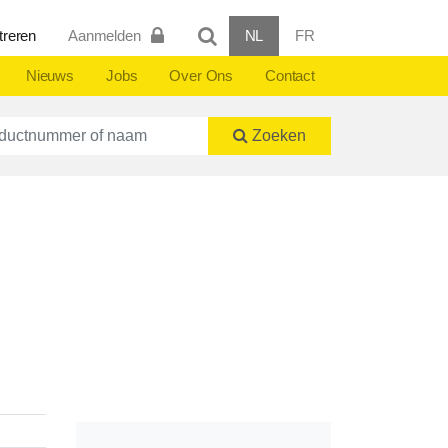
treren
Aanmelden
NL
FR
Nieuws
Jobs
Over Ons
Contact
ctnummer of naam
Zoeken