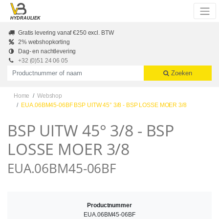
Skip to main content
HYDRAULIEK
Gratis levering vanaf €250 excl. BTW
2% webshopkorting
Dag- en nachtlevering
+32 (0)51 24 06 05
Productnummer of naam
Zoeken
Home
Webshop
EUA.06BM45-06BF BSP UITW 45° 3/8 - BSP LOSSE MOER 3/8
BSP UITW 45° 3/8 - BSP
LOSSE MOER 3/8
EUA.06BM45-06BF
Productnummer
EUA.06BM45-06BF