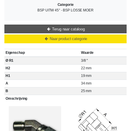
Categorie
BSP UITW 45° - BSP LOSSE MOER
Terug naar cataloog
Naar product categorie
Eigenschap
Waarde
Ø R1
3/8 "
H2
22 mm
H1
19 mm
A
34 mm
B
25 mm
Omschrijving