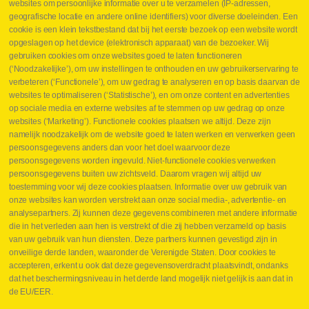
websites om persoonlijke informatie over u te verzamelen (IP-adressen,
geografische locatie en andere online identifiers) voor diverse doeleinden. Een
cookie is een klein tekstbestand dat bij het eerste bezoek op een website wordt
Webshop
opgeslagen op het device (elektronisch apparaat) van de bezoeker. Wij
Nieuws
gebruiken cookies om onze websites goed te laten functioneren
Jobs
(‘Noodzakelijke’), om uw instellingen te onthouden en uw gebruikerservaring te
Contact
verbeteren (‘Functionele’), om uw gedrag te analyseren en op basis daarvan de
websites te optimaliseren (‘Statistische’), en om onze content en advertenties
Leveringen
op sociale media en externe websites af te stemmen op uw gedrag op onze
Drukcontrole set
websites (‘Marketing’). Functionele cookies plaatsen we altijd. Deze zijn
Persmaten
namelijk noodzakelijk om de website goed te laten werken en verwerken geen
Herstellen cilinders
persoonsgegevens anders dan voor het doel waarvoor deze
Hoe opmeten?
persoonsgegevens worden ingevuld. Niet-functionele cookies verwerken
Hydrogroepen
persoonsgegevens buiten uw zichtsveld. Daarom vragen wij altijd uw
Hydraulische slangen
toestemming voor wij deze cookies plaatsen. Informatie over uw gebruik van
onze websites kan worden verstrekt aan onze social media-, advertentie- en
Contact VB Parts
analysepartners. Zij kunnen deze gegevens combineren met andere informatie
Abraham Hansstraat 7
,
B-8800 Roeselare
die in het verleden aan hen is verstrekt of die zij hebben verzameld op basis
Tel.
+32 (0)51 24 06 05
van uw gebruik van hun diensten. Deze partners kunnen gevestigd zijn in
onveilige derde landen, waaronder de Verenigde Staten. Door cookies te
E-mail
info@vbparts.be
accepteren, erkent u ook dat deze gegevensoverdracht plaatsvindt, ondanks
⏳ Laatste maand Webtec-promotie!
dat het beschermingsniveau in het derde land mogelijk niet gelijk is aan dat in
de EU/EER.
1 juni 2026
Promotie Webtec Draagbare Hydraulische Testers
Lees meer NL