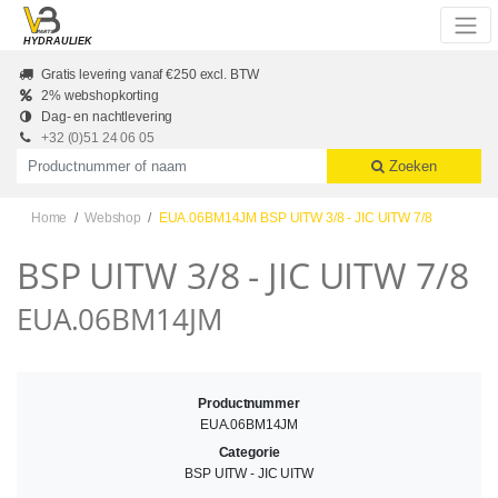
Skip to main content
HYDRAULIEK
Gratis levering vanaf €250 excl. BTW
2% webshopkorting
Dag- en nachtlevering
+32 (0)51 24 06 05
Productnummer of naam
Zoeken
Home
Webshop
EUA.06BM14JM BSP UITW 3/8 - JIC UITW 7/8
BSP UITW 3/8 - JIC UITW 7/8
EUA.06BM14JM
Productnummer
EUA.06BM14JM
Categorie
BSP UITW - JIC UITW