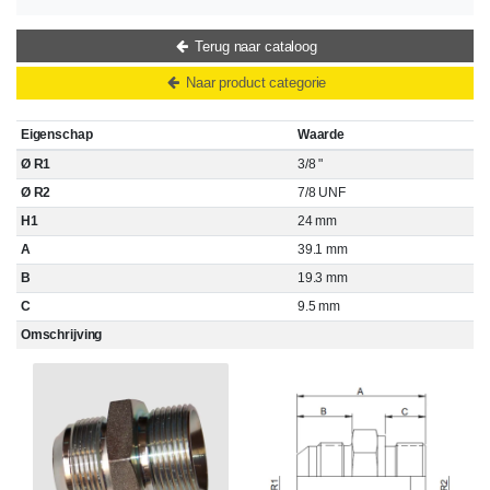
Terug naar cataloog
Naar product categorie
Eigenschap
Waarde
Ø R1
3/8 "
Ø R2
7/8 UNF
H1
24 mm
A
39.1 mm
B
19.3 mm
C
9.5 mm
Omschrijving