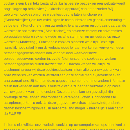
cookie is een klein tekstbestand dat bij het eerste bezoek op een website wordt
Webshop
opgeslagen op het device (elektronisch apparaat) van de bezoeker. Wij
Nieuws
gebruiken cookies om onze websites goed te laten functioneren
Jobs
(‘Noodzakelijke’), om uw instellingen te onthouden en uw gebruikerservaring te
Contact
verbeteren (‘Functionele’), om uw gedrag te analyseren en op basis daarvan de
websites te optimaliseren (‘Statistische’), en om onze content en advertenties
Leveringen
op sociale media en externe websites af te stemmen op uw gedrag op onze
Drukcontrole set
websites (‘Marketing’). Functionele cookies plaatsen we altijd. Deze zijn
Persmaten
namelijk noodzakelijk om de website goed te laten werken en verwerken geen
Herstellen cilinders
persoonsgegevens anders dan voor het doel waarvoor deze
Hoe opmeten?
persoonsgegevens worden ingevuld. Niet-functionele cookies verwerken
Hydrogroepen
persoonsgegevens buiten uw zichtsveld. Daarom vragen wij altijd uw
Hydraulische slangen
toestemming voor wij deze cookies plaatsen. Informatie over uw gebruik van
onze websites kan worden verstrekt aan onze social media-, advertentie- en
Contact VB Parts
analysepartners. Zij kunnen deze gegevens combineren met andere informatie
Abraham Hansstraat 7
,
B-8800 Roeselare
die in het verleden aan hen is verstrekt of die zij hebben verzameld op basis
Tel.
+32 (0)51 24 06 05
van uw gebruik van hun diensten. Deze partners kunnen gevestigd zijn in
onveilige derde landen, waaronder de Verenigde Staten. Door cookies te
E-mail
info@vbparts.be
accepteren, erkent u ook dat deze gegevensoverdracht plaatsvindt, ondanks
⏳ Laatste maand Webtec-promotie!
dat het beschermingsniveau in het derde land mogelijk niet gelijk is aan dat in
de EU/EER.
1 juni 2026
Promotie Webtec Draagbare Hydraulische Testers
Lees meer NL
Indien u niet wilt dat onze website cookies op uw computer kan opslaan, kunt u