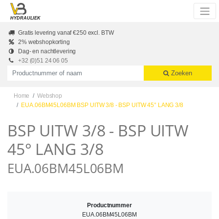
Skip to main content
HYDRAULIEK
Gratis levering vanaf €250 excl. BTW
2% webshopkorting
Dag- en nachtlevering
+32 (0)51 24 06 05
Productnummer of naam
Zoeken
Home
Webshop
EUA.06BM45L06BM BSP UITW 3/8 - BSP UITW 45° LANG 3/8
BSP UITW 3/8 - BSP UITW
45° LANG 3/8
EUA.06BM45L06BM
Productnummer
EUA.06BM45L06BM