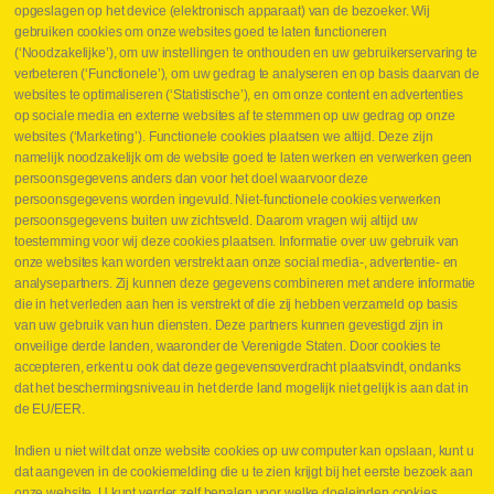
Webshop
opgeslagen op het device (elektronisch apparaat) van de bezoeker. Wij
Nieuws
gebruiken cookies om onze websites goed te laten functioneren
Jobs
(‘Noodzakelijke’), om uw instellingen te onthouden en uw gebruikerservaring te
Contact
verbeteren (‘Functionele’), om uw gedrag te analyseren en op basis daarvan de
websites te optimaliseren (‘Statistische’), en om onze content en advertenties
Leveringen
op sociale media en externe websites af te stemmen op uw gedrag op onze
Drukcontrole set
websites (‘Marketing’). Functionele cookies plaatsen we altijd. Deze zijn
Persmaten
namelijk noodzakelijk om de website goed te laten werken en verwerken geen
Herstellen cilinders
persoonsgegevens anders dan voor het doel waarvoor deze
Hoe opmeten?
persoonsgegevens worden ingevuld. Niet-functionele cookies verwerken
Hydrogroepen
persoonsgegevens buiten uw zichtsveld. Daarom vragen wij altijd uw
Hydraulische slangen
toestemming voor wij deze cookies plaatsen. Informatie over uw gebruik van
onze websites kan worden verstrekt aan onze social media-, advertentie- en
Contact VB Parts
analysepartners. Zij kunnen deze gegevens combineren met andere informatie
Abraham Hansstraat 7
,
B-8800 Roeselare
die in het verleden aan hen is verstrekt of die zij hebben verzameld op basis
Tel.
+32 (0)51 24 06 05
van uw gebruik van hun diensten. Deze partners kunnen gevestigd zijn in
onveilige derde landen, waaronder de Verenigde Staten. Door cookies te
E-mail
info@vbparts.be
accepteren, erkent u ook dat deze gegevensoverdracht plaatsvindt, ondanks
⏳ Laatste maand Webtec-promotie!
dat het beschermingsniveau in het derde land mogelijk niet gelijk is aan dat in
de EU/EER.
1 juni 2026
Promotie Webtec Draagbare Hydraulische Testers
Lees meer NL
Indien u niet wilt dat onze website cookies op uw computer kan opslaan, kunt u
dat aangeven in de cookiemelding die u te zien krijgt bij het eerste bezoek aan
⏳ Laatste kans voor onze promo
onze website. U kunt verder zelf bepalen voor welke doeleinden cookies