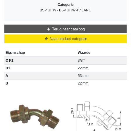
Categorie
BSP UITW - BSP UITW 45°LANG
Terug naar cataloog
Naar product categorie
Eigenschap
Waarde
Ø R1
3/8 "
H1
22 mm
A
53 mm
B
22 mm