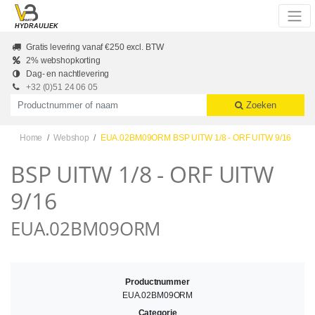
Skip to main content
HYDRAULIEK
Gratis levering vanaf €250 excl. BTW
2% webshopkorting
Dag- en nachtlevering
+32 (0)51 24 06 05
Productnummer of naam
Zoeken
Home
Webshop
EUA.02BM09ORM BSP UITW 1/8 - ORF UITW 9/16
BSP UITW 1/8 - ORF UITW
9/16
EUA.02BM09ORM
Productnummer
EUA.02BM09ORM
Categorie