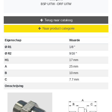
BSP UITW - ORF UITW
Terug naar cataloog
Naar product categorie
Eigenschap
Waarde
Ø R1
1/8 "
Ø R2
9/16 "
H1
17 mm
A
25 mm
B
10 mm
C
7.7 mm
Omschrijving