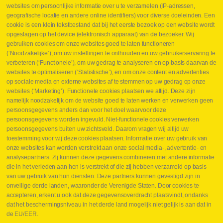
websites om persoonlijke informatie over u te verzamelen (IP-adressen,
geografische locatie en andere online identifiers) voor diverse doeleinden. Een
cookie is een klein tekstbestand dat bij het eerste bezoek op een website wordt
Webshop
opgeslagen op het device (elektronisch apparaat) van de bezoeker. Wij
Nieuws
gebruiken cookies om onze websites goed te laten functioneren
Jobs
(‘Noodzakelijke’), om uw instellingen te onthouden en uw gebruikerservaring te
Contact
verbeteren (‘Functionele’), om uw gedrag te analyseren en op basis daarvan de
websites te optimaliseren (‘Statistische’), en om onze content en advertenties
Leveringen
op sociale media en externe websites af te stemmen op uw gedrag op onze
Drukcontrole set
websites (‘Marketing’). Functionele cookies plaatsen we altijd. Deze zijn
Persmaten
namelijk noodzakelijk om de website goed te laten werken en verwerken geen
Herstellen cilinders
persoonsgegevens anders dan voor het doel waarvoor deze
Hoe opmeten?
persoonsgegevens worden ingevuld. Niet-functionele cookies verwerken
Hydrogroepen
persoonsgegevens buiten uw zichtsveld. Daarom vragen wij altijd uw
Hydraulische slangen
toestemming voor wij deze cookies plaatsen. Informatie over uw gebruik van
onze websites kan worden verstrekt aan onze social media-, advertentie- en
Contact VB Parts
analysepartners. Zij kunnen deze gegevens combineren met andere informatie
Abraham Hansstraat 7
,
B-8800 Roeselare
die in het verleden aan hen is verstrekt of die zij hebben verzameld op basis
Tel.
+32 (0)51 24 06 05
van uw gebruik van hun diensten. Deze partners kunnen gevestigd zijn in
onveilige derde landen, waaronder de Verenigde Staten. Door cookies te
E-mail
info@vbparts.be
accepteren, erkent u ook dat deze gegevensoverdracht plaatsvindt, ondanks
⏳ Laatste maand Webtec-promotie!
dat het beschermingsniveau in het derde land mogelijk niet gelijk is aan dat in
de EU/EER.
1 juni 2026